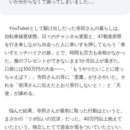
いか分からなくて困ってしまいました...」
YouTuberとして駆け出しだった寺田さんの暮らしは、
自転車操業状態。日々のチャンネル更新と、47都道府県
を行き来しながら出会った人に車いすを押してもらう「車
いすヒッチハイクの旅」とで、時間も労力も余裕がなかっ
た。服のプレゼントができないまま1か月以上が過ぎた。
口座には100万円の大金――。「もうやりたいことに使っ
ちゃえば？」。寺田さんの耳に「悪魔」がささやいた。そ
れを「前澤さんに伝えたとおり実行しないと！」と「天
使」が諫める。
悩んだ結果、寺田さんが最初に取った行動はというと、
まさかの「リボ払いの完済」だった。40万円以上抱えて
いたという。独立したてで資金が底をついていたといい、