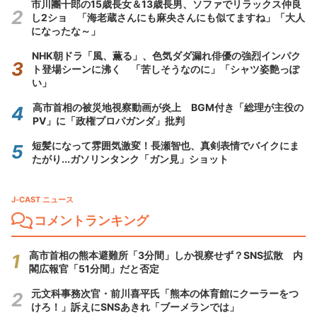
市川團十郎の15歳長女＆13歳長男、ソファでリラックス仲良
し2ショ 「海老蔵さんにも麻央さんにも似てますね」「大人
になったな～」
NHK朝ドラ「風、薫る」、色気ダダ漏れ俳優の強烈インパク
ト登場シーンに沸く 「苦しそうなのに」「シャツ姿艶っぽ
い」
高市首相の被災地視察動画が炎上 BGM付き「総理が主役の
PV」に「政権プロパガンダ」批判
短髪になって雰囲気激変！長瀬智也、真剣表情でバイクにま
たがり...ガソリンタンク「ガン見」ショット
J-CAST ニュース
コメントランキング
高市首相の熊本避難所「3分間」しか視察せず？SNS拡散 内
閣広報官「51分間」だと否定
元文科事務次官・前川喜平氏「熊本の体育館にクーラーをつ
けろ！」訴えにSNSあきれ「ブーメランでは」