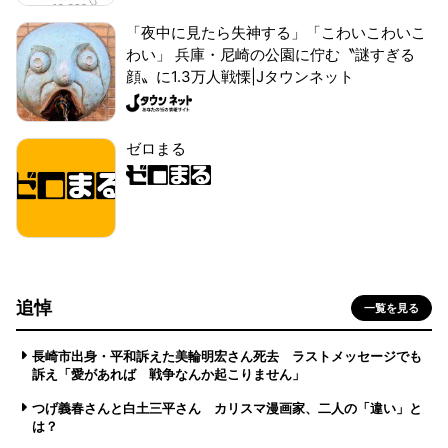
「夜中に見たら失神する」「こわいこわいこ
わい」 兵庫・尼崎の公園に佇む〝謎すぎる
顔〟に1.3万人戦慄|Jタウンネット
ゼロまる
追悼
一覧を見る
長崎市出身・平和訴えた美輪明宏さん死去 ラストメッセージでも
訴え「愛があれば 戦争なんか起こりません」
つげ義春さんと白土三平さん カリスマ漫画家、二人の「違い」と
は？