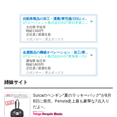
自動車製品の加工・運搬/寮完備/日払い/工場・製造
＞
UTエージェント株式会社AGT西日本第二CU
大分県 宇佐市
時給1,550円
正社員 / 派遣社員
スポンサー：求人ボックス
金属製品の機械オペレーション・加工/寮完備/日払い/工場・製造
＞
UTエージェント株式会社AGT東海第一CU
愛知県 知立市
時給1,600円
正社員 / 派遣社員
スポンサー：求人ボックス
姉妹サイト
Suicaのペンギン"夏のラッキーバッグ"が8月
8日に発売。Pensta史上最も豪華な7点入り
だよ~。