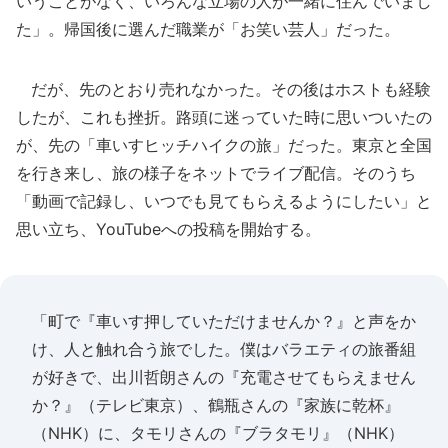
いうことがなく、いろんな立場の人が一緒に住んでいまし
た」。帰国後に選んだ職業が「お笑い芸人」だった。
だが、先のとおり売れなかった。その後はホストも経験
したが、これも挫折。路頭に迷っていた時に思いついたの
が、先の「車いすヒッチハイクの旅」だった。東京と全国
を行き来し、旅の様子をネットでライブ配信。そのうち
「動画で記録し、いつでも見てもらえるようにしたい」と
思い立ち、YouTubeへの投稿を開始する。
「町で『車いす押していただけませんか？』と声をか
け、人と触れ合う旅でした。僕はバラエティの旅番組
が好きで、出川哲朗さんの『充電させてもらえません
か？』（テレビ東京）、鶴瓶さんの『家族に乾杯』
（NHK）に、タモリさんの『ブラタモリ』（NHK）