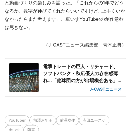
と動画づくりの楽しみを語った。「これからの1年でどう
なるか。数字が伸びてくれたらいいですけど...上手くいか
なかったらまた考えます」。車いすYouTuberの創作意欲
は尽きない。
（J-CASTニュース編集部 青木正典）
電撃トレードの巨人・リチャード、
ソフトバンク・秋広優人の存在感薄
れ...「他球団の方が出場機会ある」
の声が
J-CASTニュース
YouTuber
前澤お年玉
前澤友作
寺田ユースケ
車いす
障害