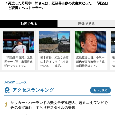
死去した丹羽宇一郎さんは、経済界有数の読書家だった 『死ぬほ
ど読書』ベストセラーに
動画で見る
画像で見る
「異物使用疑惑」元韓
熊本市長、相次ぐ余震
広島原爆の日、小沢一
張
国セーブ王、出場停止
に本音ぽつり「もう嫌
郎氏が高市政権を「戦
ォ
明けマウンドで...
だなぁ」 被災...
前回帰路線」と...
気
J-CAST ニュース
アクセスランキング
もっと見る
サッカー・ハーランドの美女モデル恋人、超ミニ丈ワンピで
色気ダダ漏れ すらり神スタイルの美貌