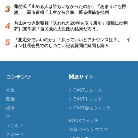
蓮舫氏「止める人は誰もいなかったのか」「あまりにも愕
然」 高市首相「上空から合掌」巡る投稿を批判
片山さつき財務相「失われた28年を取り戻す」投稿に批判
芥川賞作家「自民党の大失政の結果だろう」
「想定外でいいのか」「戻っていいとアナウンスは？」 イ
オン社長会見でのしつこい記者質問に疑問も続々
コンテンツ
関連サイト
社会
J-CASTニュース
政治
J-CASTトレンド
経済
J-CAST会社ウォッチ
IT
BOOKウォッチ
エンタメ
東京バーゲンマニア
スポーツ