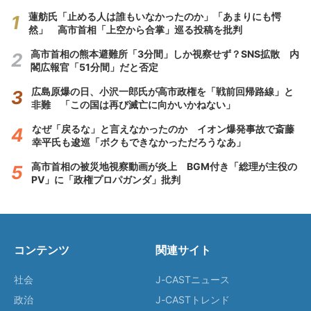
蓮舫氏「止める人は誰もいなかったのか」「あまりにも愕
然」 高市首相「上空から合掌」巡る投稿を批判
高市首相の熊本避難所「3分間」しか視察せず？SNS拡散 内
閣広報官「51分間」だと否定
広島原爆の日、小沢一郎氏が高市政権を「戦前回帰路線」と
非難 「この国は再び滅亡に向かいかねない」
なぜ「戻るな」と言えなかったのか イオン爆発事故で斎藤
幸平氏も逡巡「ボクもできなかっただろうなあ」
高市首相の被災地視察動画が炎上 BGM付き「総理が主役の
PV」に「政権プロパガンダ」批判
コンテンツ
関連サイト
社会
J-CASTニュース
政治
J-CASTトレンド