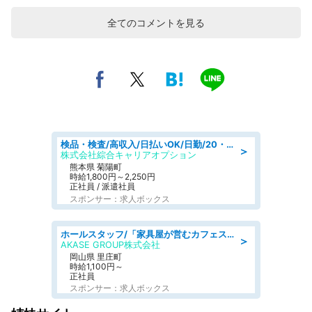
全てのコメントを見る
検品・検査/高収入/日払いOK/日勤/20・30・40代活躍中/製造 工場
＞
株式会社綜合キャリアオプション
熊本県 菊陽町
時給1,800円～2,250円
正社員 / 派遣社員
スポンサー：求人ボックス
ホールスタッフ/「家具屋が営むカフェスタッフ!」週2日～OK!嬉しいまかない付き/岡山県/浅口郡里庄町
＞
AKASE GROUP株式会社
岡山県 里庄町
時給1,100円～
正社員
スポンサー：求人ボックス