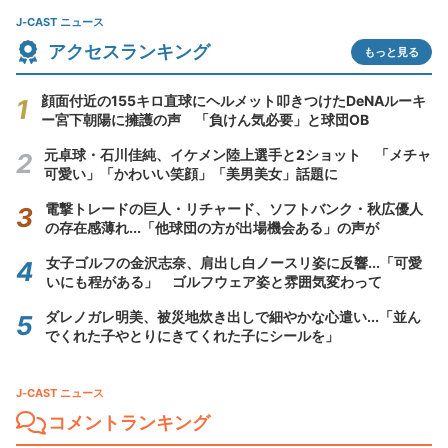
J-CAST ニュース
アクセスランキング
もっと見る
顔面付近の155キロ直球にヘルメット叩きつけたDeNAルーキ
ー宮下朝陽に擁護の声 「負けん気必要」と球団OB
元卓球・石川佳純、イケメン陸上選手と2ショット 「メチャ
可愛い」「かわいい笑顔」「美男美女」話題に
電撃トレードの巨人・リチャード、ソフトバンク・秋広優人
の存在感薄れ...「他球団の方が出場機会ある」の声が
女子ゴルフの金沢志奈、肩出し白ノースリ姿に反響...「可愛
いにも程がある」 ゴルフウェア姿と雰囲気変わって
ダレノガレ明美、被災地炊き出しで細やかな心遣い...「並ん
でくれた子やとりにきてくれた子にシールを」
J-CAST ニュース
コメントランキング