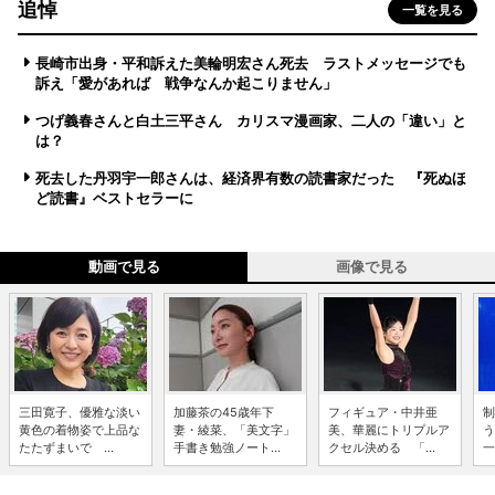
追悼
一覧を見る
長崎市出身・平和訴えた美輪明宏さん死去 ラストメッセージでも
訴え「愛があれば 戦争なんか起こりません」
つげ義春さんと白土三平さん カリスマ漫画家、二人の「違い」と
は？
死去した丹羽宇一郎さんは、経済界有数の読書家だった 『死ぬほ
ど読書』ベストセラーに
動画で見る
画像で見る
三田寛子、優雅な淡い
加藤茶の45歳年下
フィギュア・中井亜
制
黄色の着物姿で上品な
妻・綾菜、「美文字」
美、華麗にトリプルア
う
たたずまいで ...
手書き勉強ノート...
クセル決める 「...
一