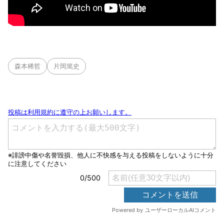
森本稀哲
片岡篤史