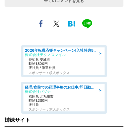
全てのコメントを見る
2026年転職応援キャンペーン!入社特典58万円/デンソーで働こう!自動車工場で小型部品の検査業務 denso aichi
＞
株式会社テクノスマイル
愛知県 安城市
時給1,800円
正社員 / 派遣社員
スポンサー：求人ボックス
経理/病院での経理事務のお仕事/即日勤務可/車通勤可/経理/一般事務
＞
株式会社パソナ
福岡県 北九州市
時給1,380円
正社員
スポンサー：求人ボックス
姉妹サイト