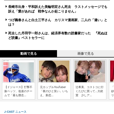
長崎市出身・平和訴えた美輪明宏さん死去 ラストメッセージでも
訴え「愛があれば 戦争なんか起こりません」
つげ義春さんと白土三平さん カリスマ漫画家、二人の「違い」と
は？
死去した丹羽宇一郎さんは、経済界有数の読書家だった 『死ぬほ
ど読書』ベストセラーに
動画で見る
画像で見る
【ドジャース】打撃不
元カップルYouTuber
辻希美、コストコに行
「
振ベッツ、低迷のチー
「夜のひと笑い」いち
くたびに買って...大絶
紗
ムで「最も懸念...
え、新恋...
賛 少しア...
リ
J-CAST ニュース