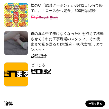
松のや「総菜クーポン」が8月12日15時で終
了に。「ロースかつ定食」500円は継続
道の真ん中で歩けなくなった所を抱えて移動
させてくれた工事現場のスタッフ。その後、
家まで私を送ると(大阪府・40代女性)|Jタウ
ンネット
ゼロまる
追悼
一覧を見る