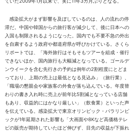
ていた2009年1月以来で、実に11年3カ月ぶりとなる。
感染拡大がまず影響を及ぼしているのは、人の流れの停
滞だ。中国や韓国からの旅行客が減少して、後に日本への
入国も制限されるようになった。国内でも不要不急の外出
を自粛するよう政府や都道府県が呼びかけている。さくら
リポートでは、「海外旅行はそもそもツアーを組成・催行
できないほか、国内旅行も大幅減となっている。ゴールデ
ンウイークを含む先行きの予約は例年の2割程度にとどま
っており、上期の売上は最低となる見込み」（旅行業）、
「職場の懇親会や家族客の外食が落ち込んでいる。年度替
わりの書き入れ時に売上が前年比5割減となっている店舗
もあり、収益的にはかなり厳しい」（飲食業）といった声
を伝えている。感染拡大で東京オリンピック・パラリンピ
ックが1年延期された影響も「大画面や8Kなど高価格テレ
ビの販売が期待していたほど伸びず、目先の収益が下振れ