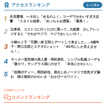
アクセスランキング
もっと見る
生見愛瑠、へそ出し「めるのふく」コーデでかわいすぎ大反
響 「スタイル抜群」「めっちゃお洒落」「最高！」
辻希美、コストコに行くたびに買って...大絶賛 少しアレン
ジすると「それがマジで、マジでおいしいの！」
小柳ルミ子「可愛い弟 五郎とデートして来ました」...4歳年
下・野口五郎とステキ2ショット 「40代にしか見えませ
ん！」
サッカー堂安律の美人妻・明松美玖、シンプル私服コーデも
「激カワ」サングラス頭にのせて 「本当にかわいい」
「役満ボディー」岡田紗佳、肩出し白ノースリで色気ダダ漏
れ 国士無双のかわいさ「おかぴーカワイイ」
J-CAST ニュース
コメントランキング