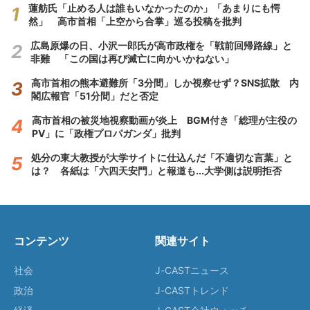
蓮舫氏「止める人は誰もいなかったのか」「あまりにも愕
然」 高市首相「上空から合掌」巡る投稿を批判
広島原爆の日、小沢一郎氏が高市政権を「戦前回帰路線」と
非難 「この国は再び滅亡に向かいかねない」
高市首相の熊本避難所「3分間」しか視察せず？SNS拡散 内
閣広報官「51分間」だと否定
高市首相の被災地視察動画が炎上 BGM付き「総理が主役の
PV」に「政権プロパガンダ」批判
処分の東大教授が大学サイトに仕込んだ「不適切な言葉」と
は？ 各紙は「六四天安門」と報道も...大学側は説明拒否
コンテンツ
関連サイト
社会
J-CASTニュース
政治
J-CASTトレンド