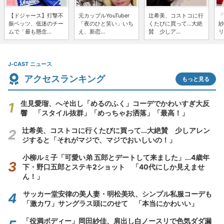
【ドジャース】打撃不
元カップルYouTuber
辻希美、コストコに行
「
振ベッツ、低迷のチー
「夜のひと笑い」いち
くたびに買って...大絶
紗
ムで「最も懸念...
え、新恋...
賛 少しア...
リ
J-CAST ニュース
アクセスランキング
もっと見る
生見愛瑠、へそ出し「めるのふく」コーデでかわいすぎ大反
響 「スタイル抜群」「めっちゃお洒落」「最高！」
辻希美、コストコに行くたびに買って...大絶賛 少しアレン
ジすると「それがマジで、マジでおいしいの！」
小柳ルミ子「可愛い弟 五郎とデートして来ました」...4歳年
下・野口五郎とステキ2ショット 「40代にしか見えませ
ん！」
サッカー堂安律の美人妻・明松美玖、シンプル私服コーデも
「激カワ」サングラス頭にのせて 「本当にかわいい」
「役満ボディー」岡田紗佳、肩出し白ノースリで色気ダダ漏