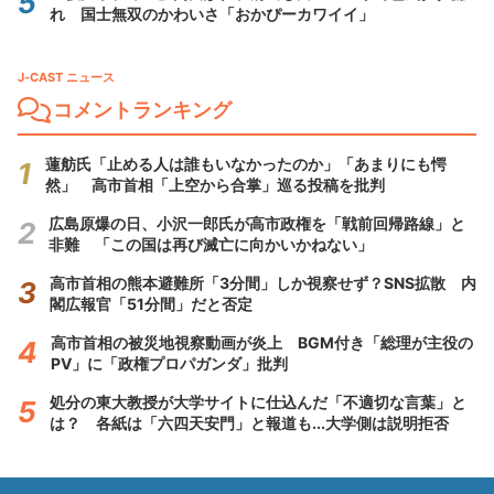
れ 国士無双のかわいさ「おかぴーカワイイ」
J-CAST ニュース
コメントランキング
蓮舫氏「止める人は誰もいなかったのか」「あまりにも愕
然」 高市首相「上空から合掌」巡る投稿を批判
広島原爆の日、小沢一郎氏が高市政権を「戦前回帰路線」と
非難 「この国は再び滅亡に向かいかねない」
高市首相の熊本避難所「3分間」しか視察せず？SNS拡散 内
閣広報官「51分間」だと否定
高市首相の被災地視察動画が炎上 BGM付き「総理が主役の
PV」に「政権プロパガンダ」批判
処分の東大教授が大学サイトに仕込んだ「不適切な言葉」と
は？ 各紙は「六四天安門」と報道も...大学側は説明拒否