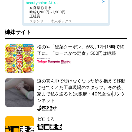
＞
beautysalon Attra
奈良県 桜井市
時給1,200円～1,500円
正社員
スポンサー：求人ボックス
姉妹サイト
松のや「総菜クーポン」が8月12日15時で終
了に。「ロースかつ定食」500円は継続
道の真ん中で歩けなくなった所を抱えて移動
させてくれた工事現場のスタッフ。その後、
家まで私を送ると(大阪府・40代女性)|Jタウ
ンネット
ゼロまる