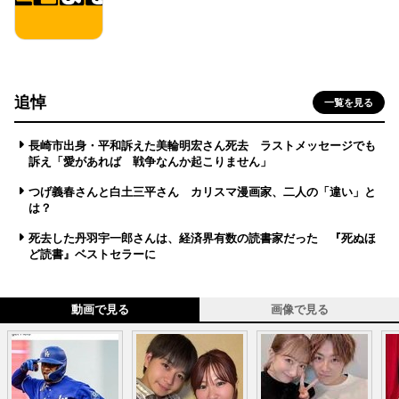
追悼
一覧を見る
長崎市出身・平和訴えた美輪明宏さん死去 ラストメッセージでも
訴え「愛があれば 戦争なんか起こりません」
つげ義春さんと白土三平さん カリスマ漫画家、二人の「違い」と
は？
死去した丹羽宇一郎さんは、経済界有数の読書家だった 『死ぬほ
ど読書』ベストセラーに
動画で見る
画像で見る