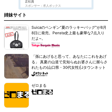
正社員
スポンサー：求人ボックス
姉妹サイト
Suicaのペンギン"夏のラッキーバッグ"が8月
8日に発売。Pensta史上最も豪華な7点入り
だよ~。
「孫にあげると思って、あなたにこれをあげ
る」 真夏の山道で見知らぬお婆さんに握らさ
れたもの(山口県・30代女性)|Jタウンネット
ゼロまる