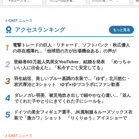
「PSロースタ...
ったひろゆき妻...
のちの党」へ ...
発
J-CAST ニュース
アクセスランキング
もっと見る
電撃トレードの巨人・リチャード、ソフトバンク・秋広優人
の存在感薄れ...「他球団の方が出場機会ある」の声が
登録者60万超人気美女YouTuber、結婚を発表 「めっちゃ
いい人に出会えた」「私今すごく安定してる」
羽生結弦、美しいブルー基調の衣装で...「ゆず」北川悠仁・
岩沢厚治と3ショット ゆず×ゆづコラボにファン歓喜
ダレノガレ明美、被災地炊き出しで細やかな心遣い...「並ん
でくれた子やとりにきてくれた子にシールを」
ドイツの美女フィギュア選手、JK風制服＆ルーズソックス衣
装で「激カワ」ショット 「りくりゅう」アイスショーで
J-CAST ニュース