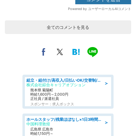
全てのコメントを見る
組立・組付け/高収入/日払いOK/交替制/20・30・40代活躍中/製造 工場
＞
株式会社綜合キャリアオプション
熊本県 菊陽町
時給1,600円～2,000円
正社員 / 派遣社員
スポンサー：求人ボックス
ホールスタッフ/残業ほぼなし×1日3時間〜勤務OK!フォロー体制も充実/広島県/広島市南区
＞
中国料理敦煌
広島県 広島市
時給1,150円～