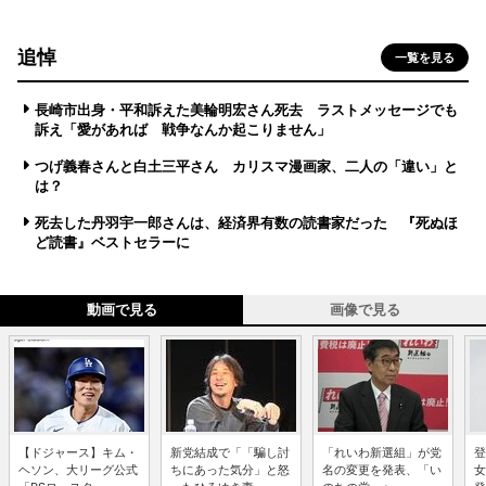
追悼
一覧を見る
長崎市出身・平和訴えた美輪明宏さん死去 ラストメッセージでも
訴え「愛があれば 戦争なんか起こりません」
つげ義春さんと白土三平さん カリスマ漫画家、二人の「違い」と
は？
死去した丹羽宇一郎さんは、経済界有数の読書家だった 『死ぬほ
ど読書』ベストセラーに
動画で見る
画像で見る
【ドジャース】キム・
新党結成で「「騙し討
「れいわ新選組」が党
登
ヘソン、大リーグ公式
ちにあった気分」と怒
名の変更を発表、「い
女