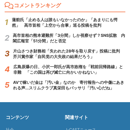
コメントランキング
蓮舫氏「止める人は誰もいなかったのか」「あまりにも愕
然」 高市首相「上空から合掌」巡る投稿を批判
高市首相の熊本避難所「3分間」しか視察せず？SNS拡散 内
閣広報官「51分間」だと否定
片山さつき財務相「失われた28年を取り戻す」投稿に批判
芥川賞作家「自民党の大失政の結果だろう」
広島原爆の日、小沢一郎氏が高市政権を「戦前回帰路線」と
非難 「この国は再び滅亡に向かいかねない」
AVで稼いだ金は「汚い金」なのか 寄付報告への中傷にあき
れる声...スリムクラブ真栄田もバッサリ「汚い心だね」
コンテンツ
関連サイト
社会
J-CASTニュース