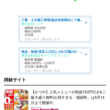
工事・土木施工管理/総合技術商社にて施工管理のお仕事/即日勤務可/車通勤可/工事・土木施工管理/生産・品質管理
＞
株式会社パソナ
福岡県 北九州市
時給1,506円
正社員
スポンサー：求人ボックス
検品・検査/高収入/日払いOK/日勤/20・30・40代活躍中/製造 工場
＞
株式会社綜合キャリアオプション
熊本県 菊陽町
時給1,800円～2,250円
正社員 / 派遣社員
スポンサー：求人ボックス
姉妹サイト
【かつや】人気メニューが税抜150円引き&ご
飯大盛り無料!お得すぎる「感謝祭」は8月14
日まで開催中。