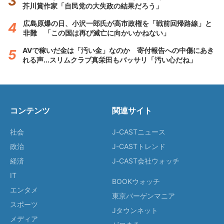
芥川賞作家「自民党の大失政の結果だろう」
広島原爆の日、小沢一郎氏が高市政権を「戦前回帰路線」と
非難 「この国は再び滅亡に向かいかねない」
AVで稼いだ金は「汚い金」なのか 寄付報告への中傷にあき
れる声...スリムクラブ真栄田もバッサリ「汚い心だね」
コンテンツ
関連サイト
社会
J-CASTニュース
政治
J-CASTトレンド
経済
J-CAST会社ウォッチ
IT
BOOKウォッチ
エンタメ
東京バーゲンマニア
スポーツ
Jタウンネット
メディア