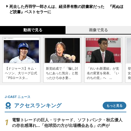
死去した丹羽宇一郎さんは、経済界有数の読書家だった 『死ぬほ
ど読書』ベストセラーに
動画で見る
画像で見る
【ドジャース】キム・
新党結成で「「騙し討
「れいわ新選組」が党
登
ヘソン、大リーグ公式
ちにあった気分」と怒
名の変更を発表、「い
女
「PSロースタ...
ったひろゆき妻...
のちの党」へ ...
発
J-CAST ニュース
アクセスランキング
もっと見る
電撃トレードの巨人・リチャード、ソフトバンク・秋広優人
の存在感薄れ...「他球団の方が出場機会ある」の声が