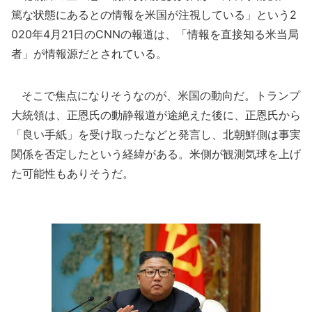
篤な状態にあるとの情報を米国が注視している」という2
020年4月21日のCNNの報道は、「情報を直接知る米当局
者」が情報源だとされている。
そこで焦点になりそうなのが、米国の動向だ。トランプ
大統領は、正恩氏の動静報道が途絶えた後に、正恩氏から
「良い手紙」を受け取ったなどと発言し、北朝鮮側は事実
関係を否定したという経緯がある。米側が観測気球を上げ
た可能性もありそうだ。