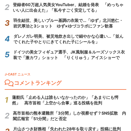
登録者60万超人気美女YouTuber、結婚を発表 「めっちゃ
いい人に出会えた」「私今すごく安定してる」
羽生結弦、美しいブルー基調の衣装で...「ゆず」北川悠仁・
岩沢厚治と3ショット ゆず×ゆづコラボにファン歓喜
ダレノガレ明美、被災地炊き出しで細やかな心遣い...「並ん
でくれた子やとりにきてくれた子にシールを」
ドイツの美女フィギュア選手、JK風制服＆ルーズソックス衣
装で「激カワ」ショット 「りくりゅう」アイスショーで
J-CAST ニュース
コメントランキング
蓮舫氏「止める人は誰もいなかったのか」「あまりにも愕
然」 高市首相「上空から合掌」巡る投稿を批判
高市首相の熊本避難所「3分間」しか視察せず？SNS拡散 内
閣広報官「51分間」だと否定
片山さつき財務相「失われた28年を取り戻す」投稿に批判