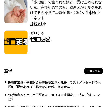
「多指症」で生まれた娘と、受け止められな
い私。産後初めての夜、助産師がミルクをあ
げてるのを見て...(静岡県・20代女性)|Jタウ
ンネット
ゼロまる
追悼
一覧を見る
長崎市出身・平和訴えた美輪明宏さん死去 ラストメッセージでも
訴え「愛があれば 戦争なんか起こりません」
つげ義春さんと白土三平さん カリスマ漫画家、二人の「違い」と
は？