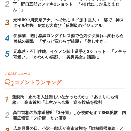
下・野口五郎とステキ2ショット 「40代にしか見えませ
ん！」
元NHK中川安奈アナ、へそ出し＆ド派手巨人ユニ姿で...神ス
タイル炸裂 G党も大喜び「反則級のビジュアル」
伊藤蘭、透け感黒ロングドレス姿で色気ダダ漏れ...変わらぬ
美貌の衝撃 「ずっと変わらず綺麗」「美しすぎ」
元卓球・石川佳純、イケメン陸上選手と2ショット 「メチャ
可愛い」「かわいい笑顔」「美男美女」話題に
J-CAST ニュース
コメントランキング
蓮舫氏「止める人は誰もいなかったのか」「あまりにも愕
然」 高市首相「上空から合掌」巡る投稿を批判
高市首相の熊本避難所「3分間」しか視察せず？SNS拡散 内
閣広報官「51分間」だと否定
広島原爆の日、小沢一郎氏が高市政権を「戦前回帰路線」と