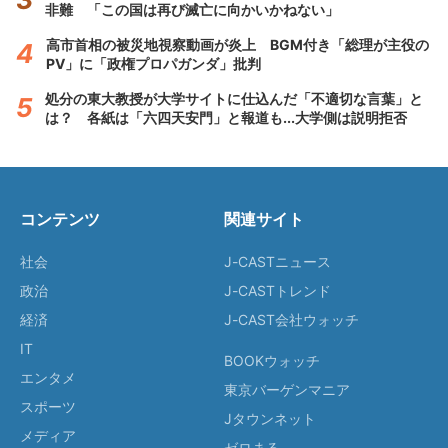
非難 「この国は再び滅亡に向かいかねない」
高市首相の被災地視察動画が炎上 BGM付き「総理が主役の
PV」に「政権プロパガンダ」批判
処分の東大教授が大学サイトに仕込んだ「不適切な言葉」と
は？ 各紙は「六四天安門」と報道も...大学側は説明拒否
コンテンツ
関連サイト
社会
J-CASTニュース
政治
J-CASTトレンド
経済
J-CAST会社ウォッチ
IT
BOOKウォッチ
エンタメ
東京バーゲンマニア
スポーツ
Jタウンネット
メディア
ゼロまる