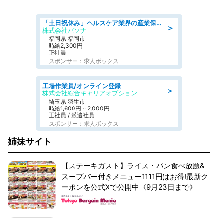
「土日祝休み」ヘルスケア業界の産業保健師/高時給/未経験OK/要資格:保健師、正看護師
＞
株式会社パソナ
福岡県 福岡市
時給2,300円
正社員
スポンサー：求人ボックス
工場作業員/オンライン登録
＞
株式会社綜合キャリアオプション
埼玉県 羽生市
時給1,600円～2,000円
正社員 / 派遣社員
スポンサー：求人ボックス
姉妹サイト
【ステーキガスト】ライス・パン食べ放題&
スープバー付きメニュー1111円はお得!最新ク
ーポンを公式Xで公開中《9月23日まで》