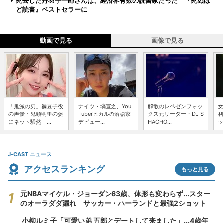
死去した丹羽宇一郎さんは、経済界有数の読書家だった 『死ぬほ
ど読書』ベストセラーに
動画で見る
画像で見る
「鬼滅の刃」禰豆子役
ナイツ・塙宣之、You
解散のレペゼンフォッ
女
の声優・鬼頭明里の姿
Tuberヒカルの落語家
クス元リーダー・DJ S
利
にネット騒然 ...
デビュー...
HACHO...
ッ
J-CAST ニュース
アクセスランキング
もっと見る
元NBAマイケル・ジョーダン63歳、体形も変わらず...スター
のオーラダダ漏れ サッカー・ハーランドと最強2ショット
小柳ルミ子「可愛い弟 五郎とデートして来ました」...4歳年