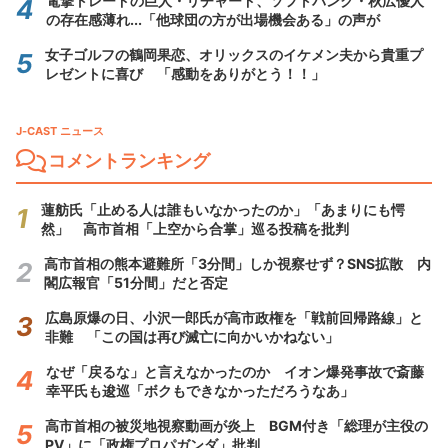
電撃トレードの巨人・リチャード、ソフトバンク・秋広優人
の存在感薄れ...「他球団の方が出場機会ある」の声が
女子ゴルフの鶴岡果恋、オリックスのイケメン夫から貴重プ
レゼントに喜び 「感動をありがとう！！」
J-CAST ニュース
コメントランキング
蓮舫氏「止める人は誰もいなかったのか」「あまりにも愕
然」 高市首相「上空から合掌」巡る投稿を批判
高市首相の熊本避難所「3分間」しか視察せず？SNS拡散 内
閣広報官「51分間」だと否定
広島原爆の日、小沢一郎氏が高市政権を「戦前回帰路線」と
非難 「この国は再び滅亡に向かいかねない」
なぜ「戻るな」と言えなかったのか イオン爆発事故で斎藤
幸平氏も逡巡「ボクもできなかっただろうなあ」
高市首相の被災地視察動画が炎上 BGM付き「総理が主役の
PV」に「政権プロパガンダ」批判