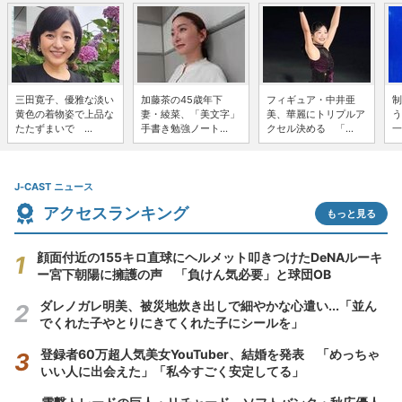
三田寛子、優雅な淡い
加藤茶の45歳年下
フィギュア・中井亜
制
黄色の着物姿で上品な
妻・綾菜、「美文字」
美、華麗にトリプルア
う
たたずまいで ...
手書き勉強ノート...
クセル決める 「...
一
J-CAST ニュース
アクセスランキング
もっと見る
顔面付近の155キロ直球にヘルメット叩きつけたDeNAルーキ
ー宮下朝陽に擁護の声 「負けん気必要」と球団OB
ダレノガレ明美、被災地炊き出しで細やかな心遣い...「並ん
でくれた子やとりにきてくれた子にシールを」
登録者60万超人気美女YouTuber、結婚を発表 「めっちゃ
いい人に出会えた」「私今すごく安定してる」