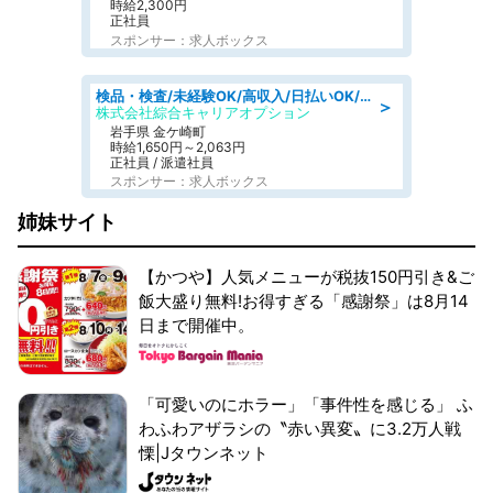
時給2,300円
正社員
スポンサー：求人ボックス
検品・検査/未経験OK/高収入/日払いOK/交替制/20・30・40代活躍中
＞
株式会社綜合キャリアオプション
岩手県 金ケ崎町
時給1,650円～2,063円
正社員 / 派遣社員
スポンサー：求人ボックス
姉妹サイト
【かつや】人気メニューが税抜150円引き&ご
飯大盛り無料!お得すぎる「感謝祭」は8月14
日まで開催中。
「可愛いのにホラー」「事件性を感じる」 ふ
わふわアザラシの〝赤い異変〟に3.2万人戦
慄|Jタウンネット