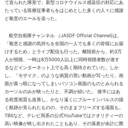
て造られた隊形で、新型コロナウイルス感染症の対応にあ
たっている医療従事者らをはじめとした多くの人々に感謝
と敬意のエールを送った。
航空自衛隊チャンネル （JASDF Official Channel)は、
「敬意と感謝の気持ちを全国の一人でも多くの皆様にお届
けするため」とライブ配信も行った。離陸前から、約3万
人が視聴、一時は8万5000人以上に同時視聴者数が達す
るなどインターネット上でも高く期待されていた。しか
し、「モザイク」のような画質の荒い動画が写ったり、画
面が真っ暗になってしまいパソコン画面のものとみられる
カーソルのみが映ったりと、不調が続いた。 後半にはあ
る程度画質も改善し、かなり遠くにブルーインパルスの描
く航跡が見られたものの、そのままフリーズする場面も。
TBSなど、テレビ局系の公式YouTubeではクオリティーの
高い映像が映し出されたこともあり、その落差が余計に際