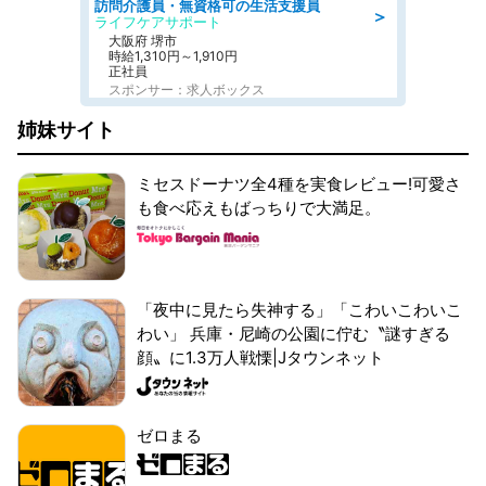
訪問介護員・無資格可の生活支援員
＞
ライフケアサポート
大阪府 堺市
時給1,310円～1,910円
正社員
スポンサー：求人ボックス
姉妹サイト
ミセスドーナツ全4種を実食レビュー!可愛さ
も食べ応えもばっちりで大満足。
「夜中に見たら失神する」「こわいこわいこ
わい」 兵庫・尼崎の公園に佇む〝謎すぎる
顔〟に1.3万人戦慄|Jタウンネット
ゼロまる