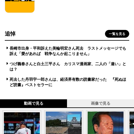
追悼
一覧を見る
長崎市出身・平和訴えた美輪明宏さん死去 ラストメッセージでも
訴え「愛があれば 戦争なんか起こりません」
つげ義春さんと白土三平さん カリスマ漫画家、二人の「違い」と
は？
死去した丹羽宇一郎さんは、経済界有数の読書家だった 『死ぬほ
ど読書』ベストセラーに
動画で見る
画像で見る