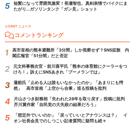
短髪になって雰囲気激変！長瀬智也、真剣表情でバイクにま
たがり...ガソリンタンク「ガン見」ショット
J-CAST ニュース
コメントランキング
高市首相の熊本避難所「3分間」しか視察せず？SNS拡散 内
閣広報官「51分間」だと否定
元文科事務次官・前川喜平氏「熊本の体育館にクーラーをつ
けろ！」訴えにSNSあきれ「ブーメランでは」
蓮舫氏「止める人は誰もいなかったのか」「あまりにも愕
然」 高市首相「上空から合掌」巡る投稿を批判
片山さつき財務相「失われた28年を取り戻す」投稿に批判
芥川賞作家「自民党の大失政の結果だろう」
「想定外でいいのか」「戻っていいとアナウンスは？」 イ
オン社長会見でのしつこい記者質問に疑問も続々