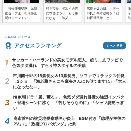
「異物使用疑惑」元韓
熊本市長、相次ぐ余震
広島原爆の日、小沢一
張
国セーブ王、出場停止
に本音ぽつり「もう嫌
郎氏が高市政権を「戦
ォ
明けマウンドで...
だなぁ」 被災...
前回帰路線」と...
気
J-CAST ニュース
アクセスランキング
もっと見る
サッカー・ハーランドの美女モデル恋人、超ミニ丈ワンピで
色気ダダ漏れ すらり神スタイルの美貌
市川團十郎の15歳長女＆13歳長男、ソファでリラックス仲良
し2ショ 「海老蔵さんにも麻央さんにも似てますね」「大人
になったな～」
NHK朝ドラ「風、薫る」、色気ダダ漏れ俳優の強烈インパク
ト登場シーンに沸く 「苦しそうなのに」「シャツ姿艶っぽ
い」
高市首相の被災地視察動画が炎上 BGM付き「総理が主役の
PV」に「政権プロパガンダ」批判