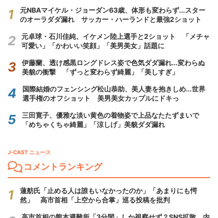
元NBAマイケル・ジョーダン63歳、体形も変わらず...スター
のオーラダダ漏れ サッカー・ハーランドと最強2ショット
元卓球・石川佳純、イケメン陸上選手と2ショット 「メチャ
可愛い」「かわいい笑顔」「美男美女」話題に
伊藤蘭、透け感黒ロングドレス姿で色気ダダ漏れ...変わらぬ
美貌の衝撃 「ずっと変わらず綺麗」「美しすぎ」
国際結婚のフェンシング松山恭助、美人妻を抱きしめ...世界
選手権のオフショット 美男美女カップルにドキっ
三田寛子、優雅な淡い黄色の着物姿で上品なたたずまいで
「めちゃくちゃ綺麗」「涼しげ」美貌ダダ漏れ
J-CAST ニュース
コメントランキング
蓮舫氏「止める人は誰もいなかったのか」「あまりにも愕
然」 高市首相「上空から合掌」巡る投稿を批判
高市首相の熊本避難所「3分間」しか視察せず？SNS拡散 内