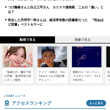
つげ義春さんと白土三平さん カリスマ漫画家、二人の「違い」と
は？
死去した丹羽宇一郎さんは、経済界有数の読書家だった 『死ぬほ
ど読書』ベストセラーに
動画で見る
画像で見る
「鬼滅の刃」禰豆子役
ナイツ・塙宣之、You
解散のレペゼンフォッ
女
の声優・鬼頭明里の姿
Tuberヒカルの落語家
クス元リーダー・DJ S
利
にネット騒然 ...
デビュー...
HACHO...
ッ
J-CAST ニュース
アクセスランキング
もっと見る