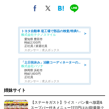
トヨタ自動車 堤工場で部品の検査/特典168万/tutumi
＞
株式会社テクノスマイル
愛知県 豊田市
時給2,100円
正社員 / 派遣社員
スポンサー：求人ボックス
「土日祝休み」治験コーディネーターのお仕事/未経験OK
＞
株式会社パソナ
静岡県 浜松市
時給1,600円
正社員
スポンサー：求人ボックス
姉妹サイト
【ステーキガスト】ライス・パン食べ放題&
スープバー付きメニュー1111円はお得!最新ク