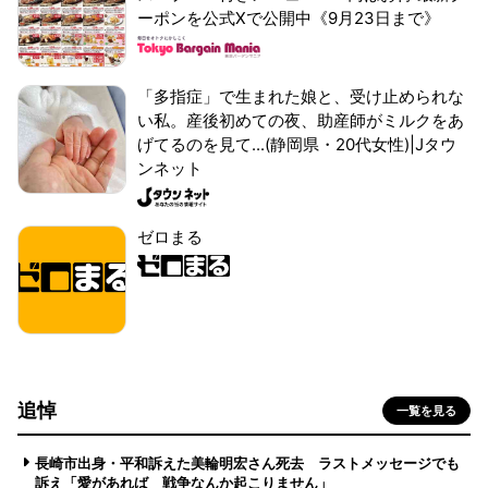
ーポンを公式Xで公開中《9月23日まで》
「多指症」で生まれた娘と、受け止められな
い私。産後初めての夜、助産師がミルクをあ
げてるのを見て...(静岡県・20代女性)|Jタウ
ンネット
ゼロまる
追悼
一覧を見る
長崎市出身・平和訴えた美輪明宏さん死去 ラストメッセージでも
訴え「愛があれば 戦争なんか起こりません」