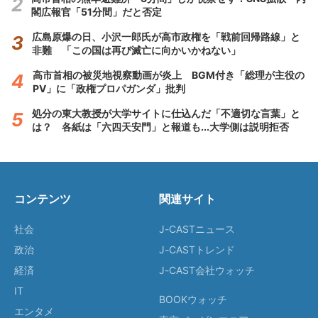
閣広報官「51分間」だと否定
広島原爆の日、小沢一郎氏が高市政権を「戦前回帰路線」と
非難 「この国は再び滅亡に向かいかねない」
高市首相の被災地視察動画が炎上 BGM付き「総理が主役の
PV」に「政権プロパガンダ」批判
処分の東大教授が大学サイトに仕込んだ「不適切な言葉」と
は？ 各紙は「六四天安門」と報道も...大学側は説明拒否
コンテンツ
関連サイト
社会
J-CASTニュース
政治
J-CASTトレンド
経済
J-CAST会社ウォッチ
IT
BOOKウォッチ
エンタメ