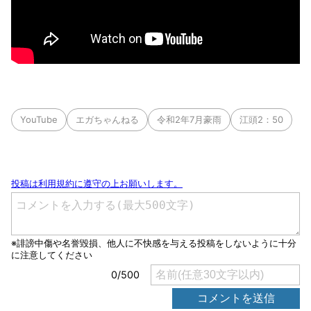
YouTube
エガちゃんねる
令和2年7月豪雨
江頭2：50