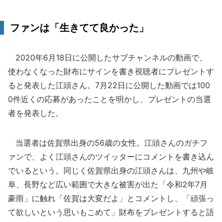
ファンは「生きてて良かった」
2020年6月18日に公開したサブチャンネルの動画で、
使わなくなった財布にサインを書き視聴者にプレゼントす
ると発表した江頭さん。7月22日に公開した動画では100
0件近くの応募があったことを明かし、プレゼントの当選
者を発表した。
当選者は佐賀県出身の56歳の女性。江頭さんのガチフ
ァンで、よく江頭さんのツイッターにコメントを書き込ん
でいるという。同じく佐賀県出身の江頭さんは、九州や岐
阜、長野など広い範囲で大きな被害が出た「令和2年7月
豪雨」に触れ「佐賀は大変だよ」とコメントし、「頑張っ
て欲しいという思いもこめて」財布をプレゼントすると語