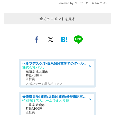
全てのコメントを見る
ヘルプデスク/外資系保険業界でのITヘルプデスク業務/駅近/即日勤務可/ヘルプデスク
＞
株式会社パソナ
福岡県 北九州市
時給4,167円
正社員
スポンサー：求人ボックス
介護職員/鈴鹿市/近鉄鈴鹿線/鈴鹿市駅三重県
＞
特別養護老人ホームひまわり苑
三重県 鈴鹿市
時給1,100円
正社員