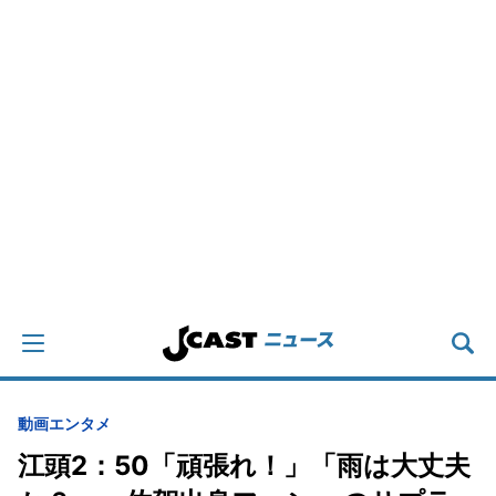
動画
エンタメ
江頭2：50「頑張れ！」「雨は大丈夫