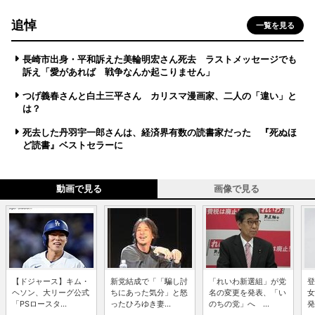
追悼
一覧を見る
長崎市出身・平和訴えた美輪明宏さん死去 ラストメッセージでも
訴え「愛があれば 戦争なんか起こりません」
つげ義春さんと白土三平さん カリスマ漫画家、二人の「違い」と
は？
死去した丹羽宇一郎さんは、経済界有数の読書家だった 『死ぬほ
ど読書』ベストセラーに
動画で見る
画像で見る
【ドジャース】キム・
新党結成で「「騙し討
「れいわ新選組」が党
登
ヘソン、大リーグ公式
ちにあった気分」と怒
名の変更を発表、「い
女
「PSロースタ...
ったひろゆき妻...
のちの党」へ ...
発