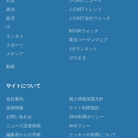
社会
J-CASTニュース
政治
J-CASTトレンド
経済
J-CAST会社ウォッチ
IT
BOOKウォッチ
エンタメ
東京バーゲンマニア
スポーツ
Jタウンネット
メディア
ゼロまる
動画
サイトについて
会社案内
個人情報保護方針
採用情報
サイト利用規約
お問い合わせ
SNS利用ポリシー
ニュース読者投稿
AIポリシー
編集長からの手紙
クッキーの利用について