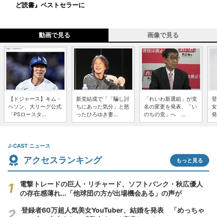
ど読書』ベストセラーに
動画で見る
画像で見る
【ドジャース】キム・
新党結成で「「騙し討
「れいわ新選組」が党
登
ヘソン、大リーグ公式
ちにあった気分」と怒
名の変更を発表、「い
女
「PSロースタ...
ったひろゆき妻...
のちの党」へ ...
発
J-CAST ニュース
アクセスランキング
もっと見る
電撃トレードの巨人・リチャード、ソフトバンク・秋広優人
の存在感薄れ...「他球団の方が出場機会ある」の声が
登録者60万超人気美女YouTuber、結婚を発表 「めっちゃ