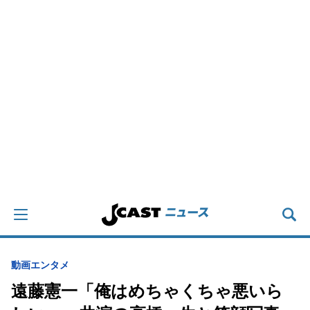
動画
エンタメ
遠藤憲一「俺はめちゃくちゃ悪いら