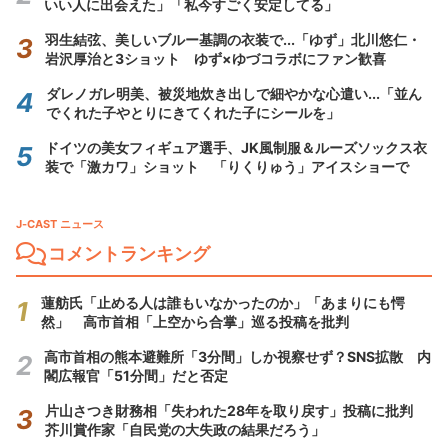
いい人に出会えた」「私今すごく安定してる」
羽生結弦、美しいブルー基調の衣装で...「ゆず」北川悠仁・
岩沢厚治と3ショット ゆず×ゆづコラボにファン歓喜
ダレノガレ明美、被災地炊き出しで細やかな心遣い...「並ん
でくれた子やとりにきてくれた子にシールを」
ドイツの美女フィギュア選手、JK風制服＆ルーズソックス衣
装で「激カワ」ショット 「りくりゅう」アイスショーで
J-CAST ニュース
コメントランキング
蓮舫氏「止める人は誰もいなかったのか」「あまりにも愕
然」 高市首相「上空から合掌」巡る投稿を批判
高市首相の熊本避難所「3分間」しか視察せず？SNS拡散 内
閣広報官「51分間」だと否定
片山さつき財務相「失われた28年を取り戻す」投稿に批判
芥川賞作家「自民党の大失政の結果だろう」