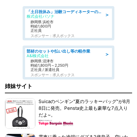
「土日祝休み」治験コーディネーターのお仕事/未経験OK
＞
株式会社パソナ
静岡県 浜松市
時給1,600円
正社員
スポンサー：求人ボックス
部材のセットや払い出し等の軽作業
＞
A&I株式会社
静岡県 沼津市
時給1,800円～2,250円
正社員 / 派遣社員
スポンサー：求人ボックス
姉妹サイト
Suicaのペンギン"夏のラッキーバッグ"が8月
8日に発売。Pensta史上最も豪華な7点入り
だよ~。
電車に乗った途端にグズる2歳息子。空いた