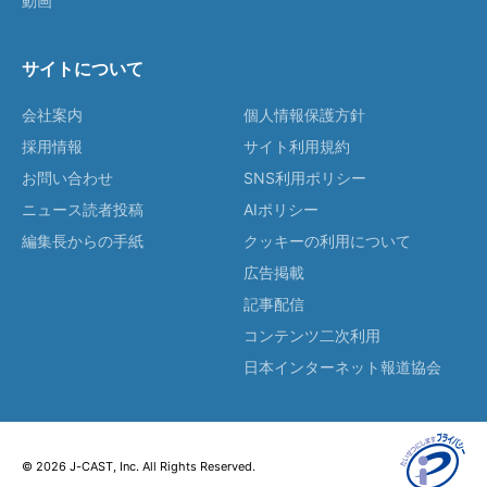
動画
サイトについて
会社案内
個人情報保護方針
採用情報
サイト利用規約
お問い合わせ
SNS利用ポリシー
ニュース読者投稿
AIポリシー
編集長からの手紙
クッキーの利用について
広告掲載
記事配信
コンテンツ二次利用
日本インターネット報道協会
© 2026 J-CAST, Inc. All Rights Reserved.