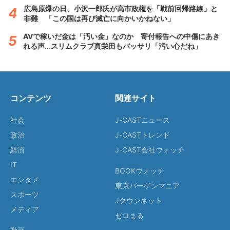
広島原爆の日、小沢一郎氏が高市政権を「戦前回帰路線」と
非難 「この国は再び滅亡に向かいかねない」
AVで稼いだ金は「汚い金」なのか 寄付報告への中傷にあき
れる声...スリムクラブ真栄田もバッサリ「汚い心だね」
コンテンツ
関連サイト
社会
J-CASTニュース
政治
J-CASTトレンド
経済
J-CAST会社ウォッチ
IT
BOOKウォッチ
エンタメ
東京バーゲンマニア
スポーツ
Jタウンネット
メディア
ゼロまる