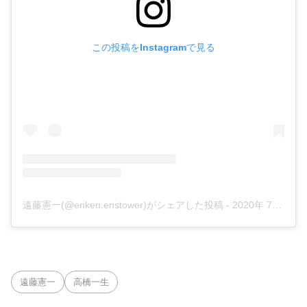
この投稿をInstagramで見る
遠藤憲一(@enken.enstower)がシェアした投稿
-
2020年 7月月28日午前4時12分PDT
遠藤憲一
高橋一生