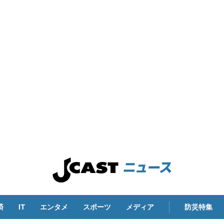
済
IT
エンタメ
スポーツ
メディア
防災特集