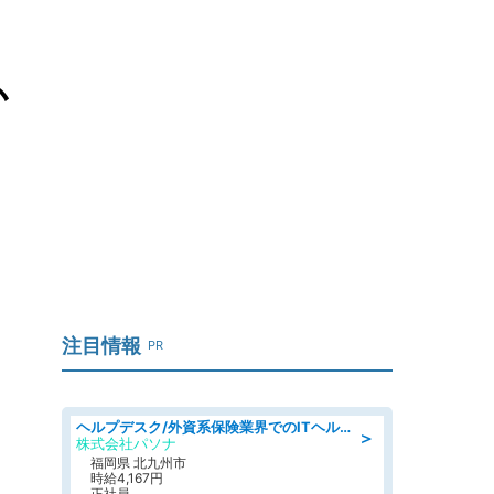
か
注目情報
PR
ヘルプデスク/外資系保険業界でのITヘルプデスク業務/駅近/即日勤務可/ヘルプデスク
＞
株式会社パソナ
福岡県 北九州市
時給4,167円
正社員