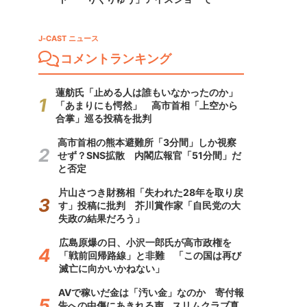
J-CAST ニュース
コメントランキング
蓮舫氏「止める人は誰もいなかったのか」
「あまりにも愕然」 高市首相「上空から
合掌」巡る投稿を批判
高市首相の熊本避難所「3分間」しか視察
せず？SNS拡散 内閣広報官「51分間」だ
と否定
片山さつき財務相「失われた28年を取り戻
す」投稿に批判 芥川賞作家「自民党の大
失政の結果だろう」
広島原爆の日、小沢一郎氏が高市政権を
「戦前回帰路線」と非難 「この国は再び
滅亡に向かいかねない」
AVで稼いだ金は「汚い金」なのか 寄付報
告への中傷にあきれる声...スリムクラブ真