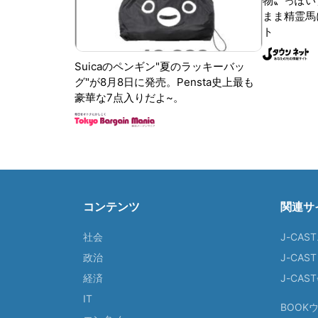
物〟っぽい
まま精霊馬
ト
Suicaのペンギン"夏のラッキーバッ
グ"が8月8日に発売。Pensta史上最も
豪華な7点入りだよ~。
コンテンツ
関連サ
社会
J-CAS
政治
J-CAS
経済
J-CA
IT
BOOK