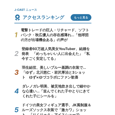
J-CAST ニュース
アクセスランキング
もっと見る
電撃トレードの巨人・リチャード、ソフト
バンク・秋広優人の存在感薄れ...「他球団
の方が出場機会ある」の声が
登録者60万超人気美女YouTuber、結婚を
発表 「めっちゃいい人に出会えた」「私
今すごく安定してる」
羽生結弦、美しいブルー基調の衣装で...
「ゆず」北川悠仁・岩沢厚治と3ショッ
ト ゆず×ゆづコラボにファン歓喜
ダレノガレ明美、被災地炊き出しで細やか
な心遣い...「並んでくれた子やとりにきて
くれた子にシールを」
ドイツの美女フィギュア選手、JK風制服＆
ルーズソックス衣装で「激カワ」ショッ
ト 「りくりゅう」アイスショーで