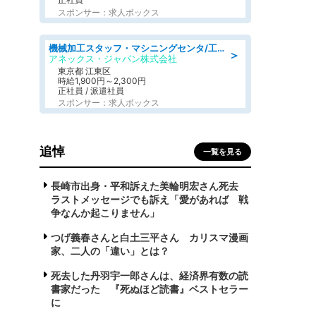
スポンサー：求人ボックス
機械加工スタッフ・マシニングセンタ/工業系卒歓迎/未経験OK/男女活躍/土日祝休みあり/定年なし
＞
アネックス・ジャパン株式会社
東京都 江東区
時給1,900円～2,300円
正社員 / 派遣社員
スポンサー：求人ボックス
追悼
一覧を見る
長崎市出身・平和訴えた美輪明宏さん死去
ラストメッセージでも訴え「愛があれば 戦
争なんか起こりません」
つげ義春さんと白土三平さん カリスマ漫画
家、二人の「違い」とは？
死去した丹羽宇一郎さんは、経済界有数の読
書家だった 『死ぬほど読書』ベストセラー
に