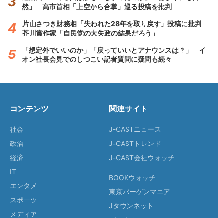
然」 高市首相「上空から合掌」巡る投稿を批判
片山さつき財務相「失われた28年を取り戻す」投稿に批判
芥川賞作家「自民党の大失政の結果だろう」
「想定外でいいのか」「戻っていいとアナウンスは？」 イ
オン社長会見でのしつこい記者質問に疑問も続々
コンテンツ
関連サイト
社会
J-CASTニュース
政治
J-CASTトレンド
経済
J-CAST会社ウォッチ
IT
BOOKウォッチ
エンタメ
東京バーゲンマニア
スポーツ
Jタウンネット
メディア