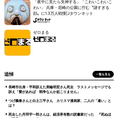
「夜中に見たら失神する」「こわいこわいこ
わい」 兵庫・尼崎の公園に佇む〝謎すぎる
顔〟に1.3万人戦慄|Jタウンネット
ゼロまる
追悼
一覧を見る
長崎市出身・平和訴えた美輪明宏さん死去 ラストメッセージでも
訴え「愛があれば 戦争なんか起こりません」
つげ義春さんと白土三平さん カリスマ漫画家、二人の「違い」と
は？
死去した丹羽宇一郎さんは、経済界有数の読書家だった 『死ぬほ