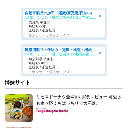
自動車製品の加工・運搬/寮完備/日払い/工場・製造
＞
UTエージェント株式会社AGT西日本第二CU
大分県 宇佐市
時給1,550円
正社員 / 派遣社員
スポンサー：求人ボックス
建築用製品の仕込み・充填・検査・機械操作/寮完備/日払い/工場・製造
＞
UTエージェント株式会社AGT南関東第二CU
神奈川県 平塚市
時給1,500円
正社員 / 派遣社員
スポンサー：求人ボックス
姉妹サイト
ミセスドーナツ全4種を実食レビュー!可愛さ
も食べ応えもばっちりで大満足。