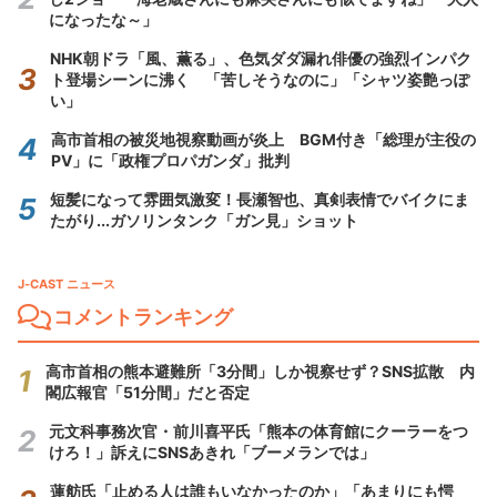
になったな～」
NHK朝ドラ「風、薫る」、色気ダダ漏れ俳優の強烈インパク
ト登場シーンに沸く 「苦しそうなのに」「シャツ姿艶っぽ
い」
高市首相の被災地視察動画が炎上 BGM付き「総理が主役の
PV」に「政権プロパガンダ」批判
短髪になって雰囲気激変！長瀬智也、真剣表情でバイクにま
たがり...ガソリンタンク「ガン見」ショット
J-CAST ニュース
コメントランキング
高市首相の熊本避難所「3分間」しか視察せず？SNS拡散 内
閣広報官「51分間」だと否定
元文科事務次官・前川喜平氏「熊本の体育館にクーラーをつ
けろ！」訴えにSNSあきれ「ブーメランでは」
蓮舫氏「止める人は誰もいなかったのか」「あまりにも愕