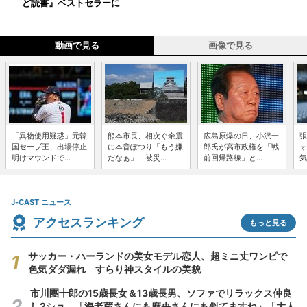
ど読書』ベストセラーに
動画で見る
画像で見る
「異物使用疑惑」元韓
熊本市長、相次ぐ余震
広島原爆の日、小沢一
張
国セーブ王、出場停止
に本音ぽつり「もう嫌
郎氏が高市政権を「戦
ォ
明けマウンドで...
だなぁ」 被災...
前回帰路線」と...
気
J-CAST ニュース
アクセスランキング
もっと見る
サッカー・ハーランドの美女モデル恋人、超ミニ丈ワンピで
色気ダダ漏れ すらり神スタイルの美貌
市川團十郎の15歳長女＆13歳長男、ソファでリラックス仲良
し2ショ 「海老蔵さんにも麻央さんにも似てますね」「大人