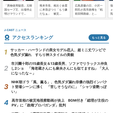
「異物使用疑惑」元韓
熊本市長、相次ぐ余震
広島原爆の日、小沢一
張
国セーブ王、出場停止
に本音ぽつり「もう嫌
郎氏が高市政権を「戦
ォ
明けマウンドで...
だなぁ」 被災...
前回帰路線」と...
気
J-CAST ニュース
アクセスランキング
もっと見る
サッカー・ハーランドの美女モデル恋人、超ミニ丈ワンピで
色気ダダ漏れ すらり神スタイルの美貌
市川團十郎の15歳長女＆13歳長男、ソファでリラックス仲良
し2ショ 「海老蔵さんにも麻央さんにも似てますね」「大人
になったな～」
NHK朝ドラ「風、薫る」、色気ダダ漏れ俳優の強烈インパク
ト登場シーンに沸く 「苦しそうなのに」「シャツ姿艶っぽ
い」
高市首相の被災地視察動画が炎上 BGM付き「総理が主役の
PV」に「政権プロパガンダ」批判