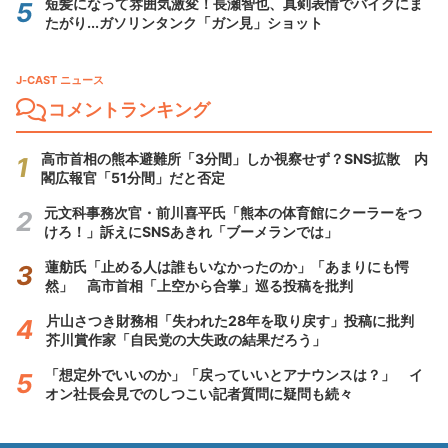
短髪になって雰囲気激変！長瀬智也、真剣表情でバイクにま
たがり...ガソリンタンク「ガン見」ショット
J-CAST ニュース
コメントランキング
高市首相の熊本避難所「3分間」しか視察せず？SNS拡散 内
閣広報官「51分間」だと否定
元文科事務次官・前川喜平氏「熊本の体育館にクーラーをつ
けろ！」訴えにSNSあきれ「ブーメランでは」
蓮舫氏「止める人は誰もいなかったのか」「あまりにも愕
然」 高市首相「上空から合掌」巡る投稿を批判
片山さつき財務相「失われた28年を取り戻す」投稿に批判
芥川賞作家「自民党の大失政の結果だろう」
「想定外でいいのか」「戻っていいとアナウンスは？」 イ
オン社長会見でのしつこい記者質問に疑問も続々