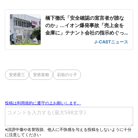
橋下徹氏「安全確認の宣言者が誰な
のか」...イオン爆発事故「売上金を
金庫に」テナント会社の指示めぐっ
て
J-CASTニュース
安倍晋三
安倍首相
石垣のり子