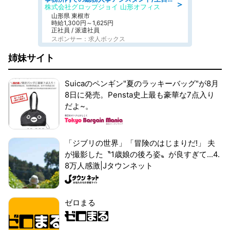
＞
株式会社グロップジョイ 山形オフィス
山形県 東根市
時給1,300円～1,625円
正社員 / 派遣社員
スポンサー：求人ボックス
姉妹サイト
Suicaのペンギン"夏のラッキーバッグ"が8月
8日に発売。Pensta史上最も豪華な7点入り
だよ~。
「ジブリの世界」「冒険のはじまりだ!」 夫
が撮影した〝1歳娘の後ろ姿〟が良すぎて...4.
8万人感激|Jタウンネット
ゼロまる