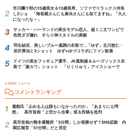
市川團十郎の15歳長女＆13歳長男、ソファでリラックス仲良
し2ショ 「海老蔵さんにも麻央さんにも似てますね」「大人
になったな～」
サッカー・ハーランドの美女モデル恋人、超ミニ丈ワンピで
色気ダダ漏れ すらり神スタイルの美貌
羽生結弦、美しいブルー基調の衣装で...「ゆず」北川悠仁・
岩沢厚治と3ショット ゆず×ゆづコラボにファン歓喜
ドイツの美女フィギュア選手、JK風制服＆ルーズソックス衣
装で「激カワ」ショット 「りくりゅう」アイスショーで
J-CAST ニュース
コメントランキング
蓮舫氏「止める人は誰もいなかったのか」「あまりにも愕
然」 高市首相「上空から合掌」巡る投稿を批判
高市首相の熊本避難所「3分間」しか視察せず？SNS拡散 内
閣広報官「51分間」だと否定