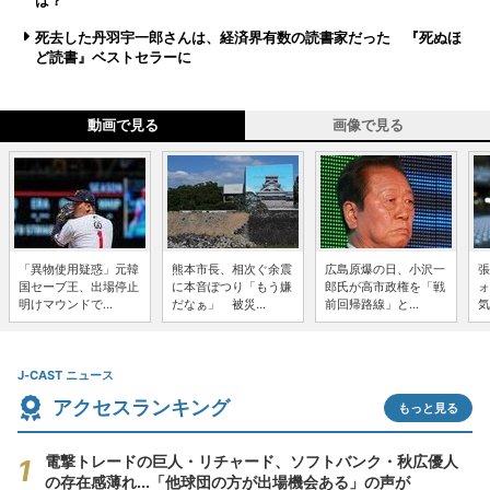
は？
死去した丹羽宇一郎さんは、経済界有数の読書家だった 『死ぬほ
ど読書』ベストセラーに
動画で見る
画像で見る
「異物使用疑惑」元韓
熊本市長、相次ぐ余震
広島原爆の日、小沢一
張
国セーブ王、出場停止
に本音ぽつり「もう嫌
郎氏が高市政権を「戦
ォ
明けマウンドで...
だなぁ」 被災...
前回帰路線」と...
気
J-CAST ニュース
アクセスランキング
もっと見る
電撃トレードの巨人・リチャード、ソフトバンク・秋広優人
の存在感薄れ...「他球団の方が出場機会ある」の声が