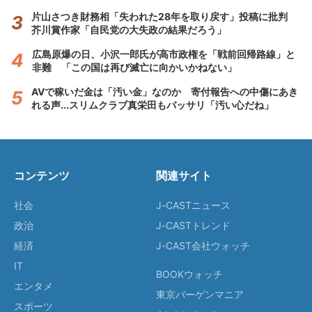
片山さつき財務相「失われた28年を取り戻す」投稿に批判
芥川賞作家「自民党の大失政の結果だろう」
広島原爆の日、小沢一郎氏が高市政権を「戦前回帰路線」と
非難 「この国は再び滅亡に向かいかねない」
AVで稼いだ金は「汚い金」なのか 寄付報告への中傷にあき
れる声...スリムクラブ真栄田もバッサリ「汚い心だね」
コンテンツ
関連サイト
社会
J-CASTニュース
政治
J-CASTトレンド
経済
J-CAST会社ウォッチ
IT
BOOKウォッチ
エンタメ
東京バーゲンマニア
スポーツ