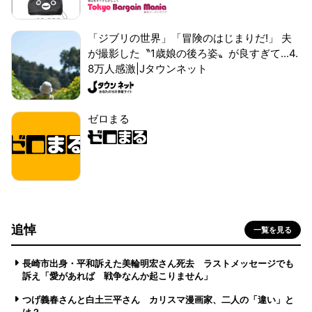
「ジブリの世界」「冒険のはじまりだ!」 夫
が撮影した〝1歳娘の後ろ姿〟が良すぎて...4.
8万人感激|Jタウンネット
ゼロまる
追悼
一覧を見る
長崎市出身・平和訴えた美輪明宏さん死去 ラストメッセージでも
訴え「愛があれば 戦争なんか起こりません」
つげ義春さんと白土三平さん カリスマ漫画家、二人の「違い」と