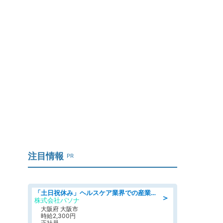
注目情報
PR
「土日祝休み」ヘルスケア業界での産業保健師業務/看護師/高時給/要資格:正看護師
＞
株式会社パソナ
大阪府 大阪市
時給2,300円
正社員