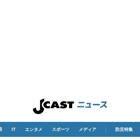
済
IT
エンタメ
スポーツ
メディア
防災特集