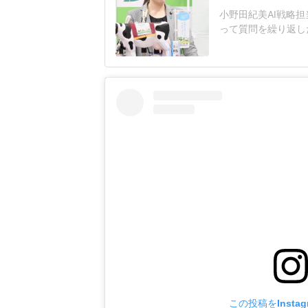
小野田紀美AI戦略担
って質問を繰り返し
題となっている。人
工知能基本計画の改
その後の質疑応答で
日に公開した「新し
この投稿をInsta