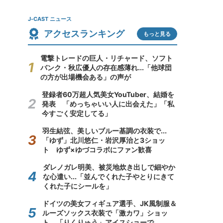
J-CAST ニュース
アクセスランキング
もっと見る
電撃トレードの巨人・リチャード、ソフト
バンク・秋広優人の存在感薄れ...「他球団
の方が出場機会ある」の声が
登録者60万超人気美女YouTuber、結婚を
発表 「めっちゃいい人に出会えた」「私
今すごく安定してる」
羽生結弦、美しいブルー基調の衣装で...
「ゆず」北川悠仁・岩沢厚治と3ショッ
ト ゆず×ゆづコラボにファン歓喜
ダレノガレ明美、被災地炊き出しで細やか
な心遣い...「並んでくれた子やとりにきて
くれた子にシールを」
ドイツの美女フィギュア選手、JK風制服＆
ルーズソックス衣装で「激カワ」ショッ
ト 「りくりゅう」アイスショーで