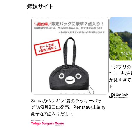
姉妹サイト
「ジブリの
だ!」 夫
が良すぎて.
ト
Suicaのペンギン"夏のラッキーバッ
グ"が8月8日に発売。Pensta史上最も
豪華な7点入りだよ~。