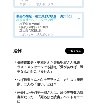
スポンサー：求人ボックス
製品の梱包・組立および検査・ 奥州市江刺/大手企業で長期安定 梱包・検査・組立/半年経過毎に5万円の報奨金有
＞
株式会社ホットスタッフ岩手
岩手県 金ケ崎町
時給1,720円～2,150円
正社員 / 派遣社員
スポンサー：求人ボックス
追悼
一覧を見る
長崎市出身・平和訴えた美輪明宏さん死去
ラストメッセージでも訴え「愛があれば 戦
争なんか起こりません」
つげ義春さんと白土三平さん カリスマ漫画
家、二人の「違い」とは？
死去した丹羽宇一郎さんは、経済界有数の読
書家だった 『死ぬほど読書』ベストセラー
に