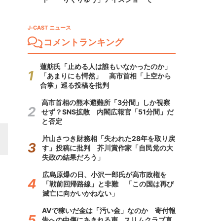
J-CAST ニュース
コメントランキング
蓮舫氏「止める人は誰もいなかったのか」
「あまりにも愕然」 高市首相「上空から
合掌」巡る投稿を批判
高市首相の熊本避難所「3分間」しか視察
せず？SNS拡散 内閣広報官「51分間」だ
と否定
片山さつき財務相「失われた28年を取り戻
す」投稿に批判 芥川賞作家「自民党の大
失政の結果だろう」
広島原爆の日、小沢一郎氏が高市政権を
「戦前回帰路線」と非難 「この国は再び
滅亡に向かいかねない」
AVで稼いだ金は「汚い金」なのか 寄付報
告への中傷にあきれる声...スリムクラブ真