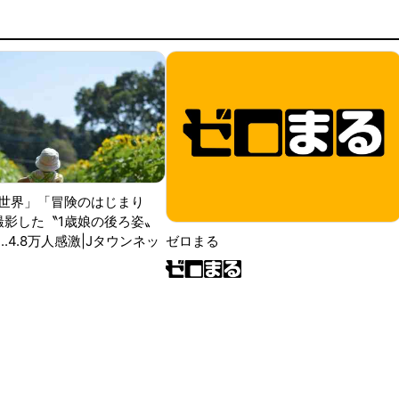
世界」「冒険のはじまり
が撮影した〝1歳娘の後ろ姿〟
ゼロまる
..4.8万人感激|Jタウンネッ