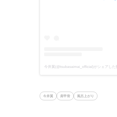
今井翼(@tsubasaimai_official)がシェアし
今井翼
肩甲骨
風呂上がり