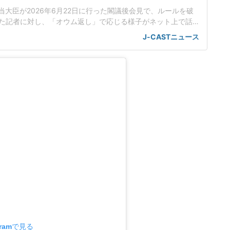
当大臣が2026年6月22日に行った閣議後会見で、ルールを破
た記者に対し、「オウム返し」で応じる様子がネット上で話
工知能基本計画の改定素案めぐり応酬小野田氏は会見で、人
J-CASTニュース
定素案を決定したことを報告した。話題を集めているのは、
のやり取りだった。男性記者はまず、理化学研究所(理研)が19
いスパコ
gramで見る