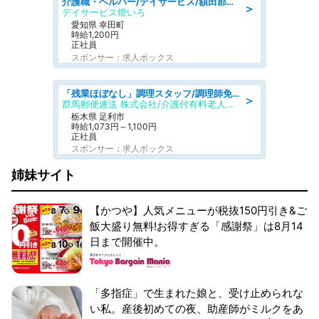
介護職・ヘルパー/デイサービス/額田郡幸田町/JR東海道本線 幸田/愛知県
＞
デイサービス燈いろ
愛知県 幸田町
時給1,200円
正社員
スポンサー：求人ボックス
「残業ほぼなし」調理スタッフ/調理師免許必須/正職員/日勤のみ/介護付き有料老人ホーム/社会保障完備
＞
群馬郵便逓送 株式会社/介護付有料老人ホーム ふる里
栃木県 足利市
時給1,073円～1,100円
正社員
スポンサー：求人ボックス
姉妹サイト
【かつや】人気メニューが税抜150円引き&ご
飯大盛り無料!お得すぎる「感謝祭」は8月14
日まで開催中。
「多指症」で生まれた娘と、受け止められな
い私。産後初めての夜、助産師がミルクをあ