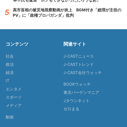
高市首相の被災地視察動画が炎上 BGM付き「総理が主役の
PV」に「政権プロパガンダ」批判
コンテンツ
関連サイト
社会
J-CASTニュース
政治
J-CASTトレンド
経済
J-CAST会社ウォッチ
IT
BOOKウォッチ
エンタメ
東京バーゲンマニア
スポーツ
Jタウンネット
メディア
ゼロまる
動画