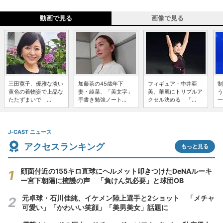
動画で見る
画像で見る
三田寛子、優雅な淡い
加藤茶の45歳年下
フィギュア・中井亜
制
黄色の着物姿で上品な
妻・綾菜、「美文字」
美、華麗にトリプルア
う
たたずまいで ...
手書き勉強ノート...
クセル決める 「...
一
J-CAST ニュース
アクセスランキング
もっと見る
顔面付近の155キロ直球にヘルメット叩きつけたDeNAルーキ
ー宮下朝陽に擁護の声 「負けん気必要」と球団OB
元卓球・石川佳純、イケメン陸上選手と2ショット 「メチャ
可愛い」「かわいい笑顔」「美男美女」話題に