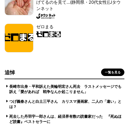
げてるのを見て...(静岡県・20代女性)|Jタウ
ンネット
ゼロまる
追悼
一覧を見る
長崎市出身・平和訴えた美輪明宏さん死去 ラストメッセージでも
訴え「愛があれば 戦争なんか起こりません」
つげ義春さんと白土三平さん カリスマ漫画家、二人の「違い」と
は？
死去した丹羽宇一郎さんは、経済界有数の読書家だった 『死ぬほ
ど読書』ベストセラーに