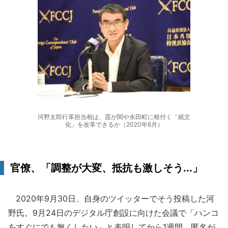
河野太郎行革担当相は、霞が関や永田町に根付く「紙文
化」を改革できるか（2020年6月）
官僚、「調整が大変、抵抗も激しそう...」
2020年9月30日、自身のツイッターでそう投稿した河
野氏。9月24日のデジタル庁創設に向けた会議で「ハンコ
をすぐにでも無くしたい」と表明してから1週間。匿名が