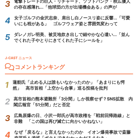
電撃トレードの巨人・リチャード、ソフトバンク・秋広優人
の存在感薄れ...「他球団の方が出場機会ある」の声が
女子ゴルフの金沢志奈、肩出し白ノースリ姿に反響...「可愛
いにも程がある」 ゴルフウェア姿と雰囲気変わって
ダレノガレ明美、被災地炊き出しで細やかな心遣い...「並ん
でくれた子やとりにきてくれた子にシールを」
J-CAST ニュース
コメントランキング
蓮舫氏「止める人は誰もいなかったのか」「あまりにも愕
然」 高市首相「上空から合掌」巡る投稿を批判
高市首相の熊本避難所「3分間」しか視察せず？SNS拡散 内
閣広報官「51分間」だと否定
広島原爆の日、小沢一郎氏が高市政権を「戦前回帰路線」と
非難 「この国は再び滅亡に向かいかねない」
なぜ「戻るな」と言えなかったのか イオン爆発事故で斎藤
幸平氏も逡巡「ボクもできなかっただろうなあ」