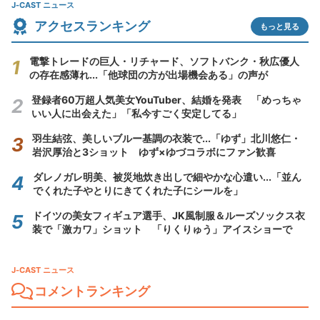
J-CAST ニュース
アクセスランキング
もっと見る
電撃トレードの巨人・リチャード、ソフトバンク・秋広優人
の存在感薄れ...「他球団の方が出場機会ある」の声が
登録者60万超人気美女YouTuber、結婚を発表 「めっちゃ
いい人に出会えた」「私今すごく安定してる」
羽生結弦、美しいブルー基調の衣装で...「ゆず」北川悠仁・
岩沢厚治と3ショット ゆず×ゆづコラボにファン歓喜
ダレノガレ明美、被災地炊き出しで細やかな心遣い...「並ん
でくれた子やとりにきてくれた子にシールを」
ドイツの美女フィギュア選手、JK風制服＆ルーズソックス衣
装で「激カワ」ショット 「りくりゅう」アイスショーで
J-CAST ニュース
コメントランキング