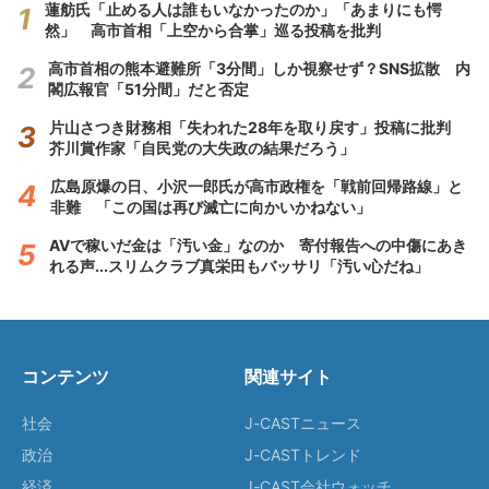
蓮舫氏「止める人は誰もいなかったのか」「あまりにも愕
然」 高市首相「上空から合掌」巡る投稿を批判
高市首相の熊本避難所「3分間」しか視察せず？SNS拡散 内
閣広報官「51分間」だと否定
片山さつき財務相「失われた28年を取り戻す」投稿に批判
芥川賞作家「自民党の大失政の結果だろう」
広島原爆の日、小沢一郎氏が高市政権を「戦前回帰路線」と
非難 「この国は再び滅亡に向かいかねない」
AVで稼いだ金は「汚い金」なのか 寄付報告への中傷にあき
れる声...スリムクラブ真栄田もバッサリ「汚い心だね」
コンテンツ
関連サイト
社会
J-CASTニュース
政治
J-CASTトレンド
経済
J-CAST会社ウォッチ