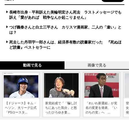
長崎市出身・平和訴えた美輪明宏さん死去 ラストメッセージでも
訴え「愛があれば 戦争なんか起こりません」
つげ義春さんと白土三平さん カリスマ漫画家、二人の「違い」と
は？
死去した丹羽宇一郎さんは、経済界有数の読書家だった 『死ぬほ
ど読書』ベストセラーに
動画で見る
画像で見る
【ドジャース】キム・
新党結成で「「騙し討
「れいわ新選組」が党
登
ヘソン、大リーグ公式
ちにあった気分」と怒
名の変更を発表、「い
女
「PSロースタ...
ったひろゆき妻...
のちの党」へ ...
発