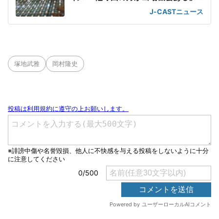
の声が
J-CASTニュース
塚地武雅
岡村隆史