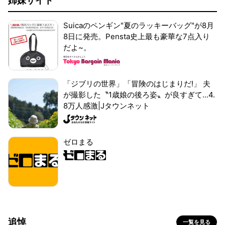
姉妹サイト
Suicaのペンギン"夏のラッキーバッグ"が8月
8日に発売。Pensta史上最も豪華な7点入り
だよ~。
「ジブリの世界」「冒険のはじまりだ!」 夫
が撮影した〝1歳娘の後ろ姿〟が良すぎて...4.
8万人感激|Jタウンネット
ゼロまる
追悼
一覧を見る