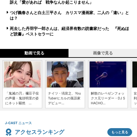
訴え「愛があれば 戦争なんか起こりません」
つげ義春さんと白土三平さん カリスマ漫画家、二人の「違い」と
は？
死去した丹羽宇一郎さんは、経済界有数の読書家だった 『死ぬほ
ど読書』ベストセラーに
動画で見る
画像で見る
「鬼滅の刃」禰豆子役
ナイツ・塙宣之、You
解散のレペゼンフォッ
女
の声優・鬼頭明里の姿
Tuberヒカルの落語家
クス元リーダー・DJ S
利
にネット騒然 ...
デビュー...
HACHO...
ッ
J-CAST ニュース
アクセスランキング
もっと見る