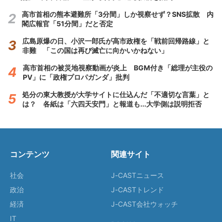
高市首相の熊本避難所「3分間」しか視察せず？SNS拡散 内
閣広報官「51分間」だと否定
広島原爆の日、小沢一郎氏が高市政権を「戦前回帰路線」と
非難 「この国は再び滅亡に向かいかねない」
高市首相の被災地視察動画が炎上 BGM付き「総理が主役の
PV」に「政権プロパガンダ」批判
処分の東大教授が大学サイトに仕込んだ「不適切な言葉」と
は？ 各紙は「六四天安門」と報道も...大学側は説明拒否
コンテンツ
関連サイト
社会
J-CASTニュース
政治
J-CASTトレンド
経済
J-CAST会社ウォッチ
IT