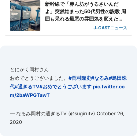
新幹線で「赤ん坊がうるさいんだ
よ」突然始まった50代男性の説教 周
囲も呆れる最悪の雰囲気を変えた
「一喝」
J-CASTニュース
とにかく岡村さん
おめでとうございました。
#岡村隆史
#なるみ
#島田珠
代
#過ぎるTV
#おめでとうございます
pic.twitter.co
m/2baWPGTawT
— なるみ岡村の過ぎるTV (@sugirutv)
October 26,
2020