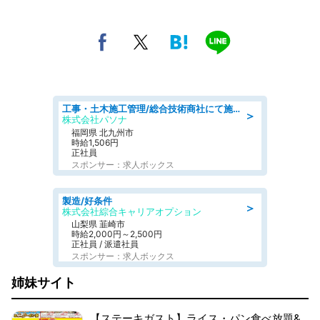
工事・土木施工管理/総合技術商社にて施工管理のお仕事/即日勤務可/車通勤可/工事・土木施工管理/生産・品質管理
＞
株式会社パソナ
福岡県 北九州市
時給1,506円
正社員
スポンサー：求人ボックス
製造/好条件
＞
株式会社綜合キャリアオプション
山梨県 韮崎市
時給2,000円～2,500円
正社員 / 派遣社員
スポンサー：求人ボックス
姉妹サイト
【ステーキガスト】ライス・パン食べ放題&