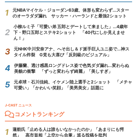
元NBAマイケル・ジョーダン63歳、体形も変わらず...スター
のオーラダダ漏れ サッカー・ハーランドと最強2ショット
小柳ルミ子「可愛い弟 五郎とデートして来ました」...4歳年
下・野口五郎とステキ2ショット 「40代にしか見えませ
ん！」
元NHK中川安奈アナ、へそ出し＆ド派手巨人ユニ姿で...神ス
タイル炸裂 G党も大喜び「反則級のビジュアル」
伊藤蘭、透け感黒ロングドレス姿で色気ダダ漏れ...変わらぬ
美貌の衝撃 「ずっと変わらず綺麗」「美しすぎ」
元卓球・石川佳純、イケメン陸上選手と2ショット 「メチャ
可愛い」「かわいい笑顔」「美男美女」話題に
J-CAST ニュース
コメントランキング
蓮舫氏「止める人は誰もいなかったのか」「あまりにも愕
然」 高市首相「上空から合掌」巡る投稿を批判