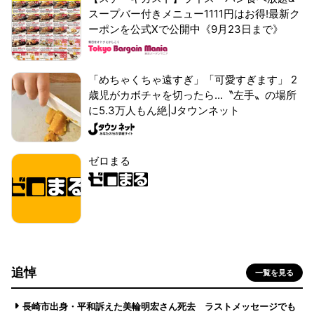
スープバー付きメニュー1111円はお得!最新ク
ーポンを公式Xで公開中《9月23日まで》
「めちゃくちゃ遠すぎ」「可愛すぎます」 2
歳児がカボチャを切ったら...〝左手〟の場所
に5.3万人もん絶|Jタウンネット
ゼロまる
追悼
一覧を見る
長崎市出身・平和訴えた美輪明宏さん死去 ラストメッセージでも