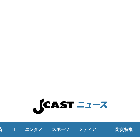
済
IT
エンタメ
スポーツ
メディア
防災特集