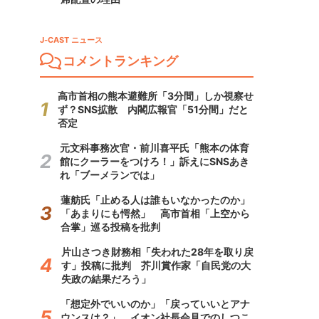
J-CAST ニュース
コメントランキング
高市首相の熊本避難所「3分間」しか視察せ
ず？SNS拡散 内閣広報官「51分間」だと
否定
元文科事務次官・前川喜平氏「熊本の体育
館にクーラーをつけろ！」訴えにSNSあき
れ「ブーメランでは」
蓮舫氏「止める人は誰もいなかったのか」
「あまりにも愕然」 高市首相「上空から
合掌」巡る投稿を批判
片山さつき財務相「失われた28年を取り戻
す」投稿に批判 芥川賞作家「自民党の大
失政の結果だろう」
「想定外でいいのか」「戻っていいとアナ
ウンスは？」 イオン社長会見でのしつこ