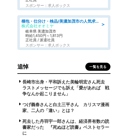
スポンサー：求人ボックス
梱包・仕分け・検品/美濃加茂市の人気求人仕分け/高時給/長期休暇充実
＞
株式会社オオミヤ
岐阜県 美濃加茂市
時給1,450円～1,813円
正社員 / 派遣社員
スポンサー：求人ボックス
追悼
一覧を見る
長崎市出身・平和訴えた美輪明宏さん死去
ラストメッセージでも訴え「愛があれば 戦
争なんか起こりません」
つげ義春さんと白土三平さん カリスマ漫画
家、二人の「違い」とは？
死去した丹羽宇一郎さんは、経済界有数の読
書家だった 『死ぬほど読書』ベストセラー
に