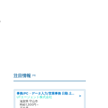
の
注目情報
PR
事務/PC・データ入力/営業事務 日勤 土日休み 船舶用のエンジンを扱う会社 総合事務
＞
UTエージェント株式会社
滋賀県 守山市
時給1,300円～
正社員