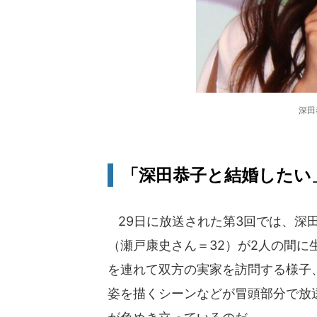
深田
「深田恭子と結婚したい
29日に放送された第3回では、深
（瀬戸康史さん＝32）が2人の間に
を連れて双方の実家を訪問する様子
姿を描くシーンなどが冒頭部分で放