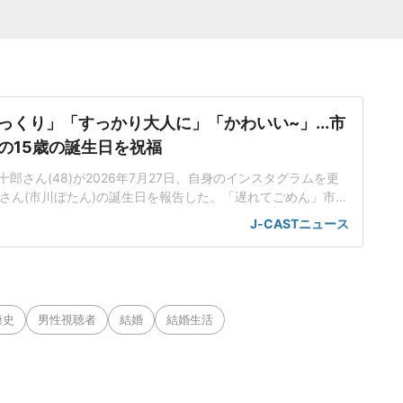
っくり」「すっかり大人に」「かわいい~」...市
の15歳の誕生日を祝福
郎さん(48)が2026年7月27日、自身のインスタグラムを更
禾さん(市川ぼたん)の誕生日を報告した。「遅れてごめん」市川
の誕生日」と麗禾さんの誕生日を報告し、黒いワンピ姿でピー
J-CASTニュース
さんのソロショットを投稿した。「おめでとう」と祝福し、
コメントを添えていた。インスタグラムに投稿された写真で
半袖
康史
男性視聴者
結婚
結婚生活