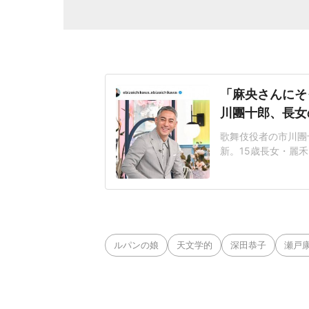
「麻央さんにそ
川團十郎、長女
歌舞伎役者の市川團十
新。15歳長女・麗
さんは、「2日遅れ
スサインをする麗禾
「遅れてごめん」と
は、麗禾さんは黒い
ルパンの娘
天文学的
深田恭子
瀬戸