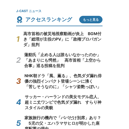
J-CAST ニュース
アクセスランキング
もっと見る
高市首相の被災地視察動画が炎上 BGM付
き「総理が主役のPV」に「政権プロパガン
ダ」批判
蓮舫氏「止める人は誰もいなかったのか」
「あまりにも愕然」 高市首相「上空から
合掌」巡る投稿を批判
NHK朝ドラ「風、薫る」、色気ダダ漏れ俳
優の強烈インパクト登場シーンに沸く
「苦しそうなのに」「シャツ姿艶っぽい」
サッカー・ハーランドの美女モデル恋人、
超ミニ丈ワンピで色気ダダ漏れ すらり神
スタイルの美貌
家族旅行の機内で「パパだけ別席」あり？
5児の父・エハラマサヒロが明かした座
席配置の理由