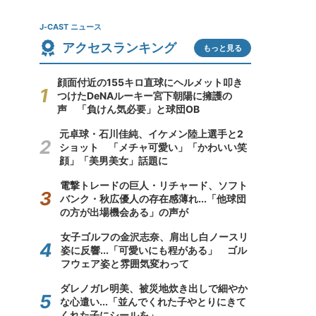
J-CAST ニュース
アクセスランキング
もっと見る
顔面付近の155キロ直球にヘルメット叩き
つけたDeNAルーキー宮下朝陽に擁護の
声 「負けん気必要」と球団OB
元卓球・石川佳純、イケメン陸上選手と2
ショット 「メチャ可愛い」「かわいい笑
顔」「美男美女」話題に
電撃トレードの巨人・リチャード、ソフト
バンク・秋広優人の存在感薄れ...「他球団
の方が出場機会ある」の声が
女子ゴルフの金沢志奈、肩出し白ノースリ
姿に反響...「可愛いにも程がある」 ゴル
フウェア姿と雰囲気変わって
ダレノガレ明美、被災地炊き出しで細やか
な心遣い...「並んでくれた子やとりにきて
くれた子にシールを」