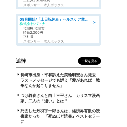
スポンサー：求人ボックス
08月開始/「土日祝休み」ヘルスケア業界の産業保健師/高時給/未経験OK/要資格:保健師、正看護師
＞
株式会社パソナ
福岡県 福岡市
時給2,300円
正社員
スポンサー：求人ボックス
追悼
一覧を見る
長崎市出身・平和訴えた美輪明宏さん死去
ラストメッセージでも訴え「愛があれば 戦
争なんか起こりません」
つげ義春さんと白土三平さん カリスマ漫画
家、二人の「違い」とは？
死去した丹羽宇一郎さんは、経済界有数の読
書家だった 『死ぬほど読書』ベストセラー
に