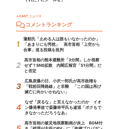
J-CAST ニュース
コメントランキング
蓮舫氏「止める人は誰もいなかったのか」
「あまりにも愕然」 高市首相「上空から
合掌」巡る投稿を批判
高市首相の熊本避難所「3分間」しか視察
せず？SNS拡散 内閣広報官「51分間」だ
と否定
広島原爆の日、小沢一郎氏が高市政権を
「戦前回帰路線」と非難 「この国は再び
滅亡に向かいかねない」
なぜ「戻るな」と言えなかったのか イオ
ン爆発事故で斎藤幸平氏も逡巡「ボクもで
きなかっただろうなあ」
高市首相の被災地視察動画が炎上 BGM付
き「総理が主役のPV」に「政権プロパガン