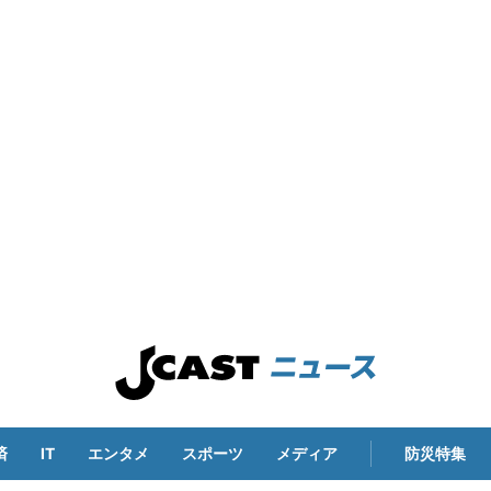
済
IT
エンタメ
スポーツ
メディア
防災特集