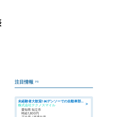
娠
注目情報
PR
未経験者大歓迎! ㈱デンソーでの自動車部品の組立作業 denso aichi
＞
株式会社テクノスマイル
愛知県 知立市
時給1,800円
正社員 / 派遣社員