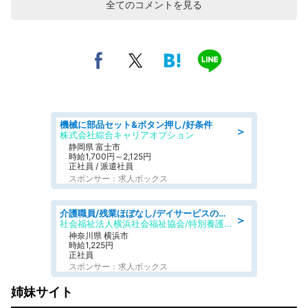
全てのコメントを見る
機械に部品セット&ボタン押し/好条件
＞
株式会社綜合キャリアオプション
静岡県 富士市
時給1,700円～2,125円
正社員 / 派遣社員
スポンサー：求人ボックス
介護職員/残業ほぼなし/デイサービスの介護職/日勤のみ
＞
社会福祉法人横浜社会福祉協会/特別養護老人ホーム 南太田ホーム
神奈川県 横浜市
時給1,225円
正社員
スポンサー：求人ボックス
姉妹サイト