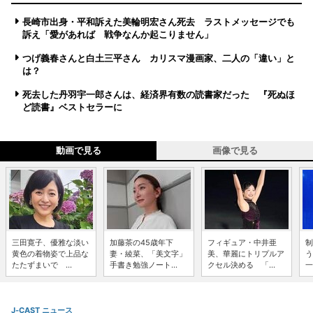
長崎市出身・平和訴えた美輪明宏さん死去 ラストメッセージでも
訴え「愛があれば 戦争なんか起こりません」
つげ義春さんと白土三平さん カリスマ漫画家、二人の「違い」と
は？
死去した丹羽宇一郎さんは、経済界有数の読書家だった 『死ぬほ
ど読書』ベストセラーに
動画で見る
画像で見る
三田寛子、優雅な淡い
加藤茶の45歳年下
フィギュア・中井亜
制
黄色の着物姿で上品な
妻・綾菜、「美文字」
美、華麗にトリプルア
う
たたずまいで ...
手書き勉強ノート...
クセル決める 「...
一
J-CAST ニュース