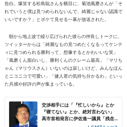
告白。爆笑する松島聡さんを横目に、菊池風磨さんが「そ
れでいうと僕は見つめられないんで、綺麗じゃない認識で
いいですか？」とボケて見せる一幕が放送された。
朝から地上波で繰り広げられた彼らの仲良しトークに、
ツイッターからは「綺麗なもの見つめたくなるってケンテ
ィに見つめられる勝利って、想像するとかわいいな笑」
「風磨くん面白いし、勝利くんのクレーム最高」「マリち
ゃん（マリウスさん）いないのは寂しいけど、みんなほん
とニコニコで可愛い」「健人君の気持ち分かるわ」といっ
た共感や好評の声が集まっている。
交渉相手には「『忙しいから』とか
『寝てない』とか、絶対言わない」
高市首相発言に伊佐進一議員「残念
に感じました」
J-CASTニュース