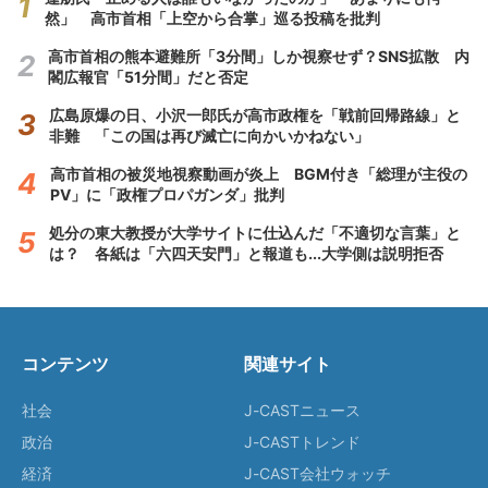
然」 高市首相「上空から合掌」巡る投稿を批判
高市首相の熊本避難所「3分間」しか視察せず？SNS拡散 内
閣広報官「51分間」だと否定
広島原爆の日、小沢一郎氏が高市政権を「戦前回帰路線」と
非難 「この国は再び滅亡に向かいかねない」
高市首相の被災地視察動画が炎上 BGM付き「総理が主役の
PV」に「政権プロパガンダ」批判
処分の東大教授が大学サイトに仕込んだ「不適切な言葉」と
は？ 各紙は「六四天安門」と報道も...大学側は説明拒否
コンテンツ
関連サイト
社会
J-CASTニュース
政治
J-CASTトレンド
経済
J-CAST会社ウォッチ