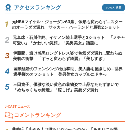
アクセスランキング
もっと見る
元NBAマイケル・ジョーダン63歳、体形も変わらず...スター
のオーラダダ漏れ サッカー・ハーランドと最強2ショット
元卓球・石川佳純、イケメン陸上選手と2ショット 「メチャ
可愛い」「かわいい笑顔」「美男美女」話題に
伊藤蘭、透け感黒ロングドレス姿で色気ダダ漏れ...変わらぬ
美貌の衝撃 「ずっと変わらず綺麗」「美しすぎ」
国際結婚のフェンシング松山恭助、美人妻を抱きしめ...世界
選手権のオフショット 美男美女カップルにドキっ
三田寛子、優雅な淡い黄色の着物姿で上品なたたずまいで
「めちゃくちゃ綺麗」「涼しげ」美貌ダダ漏れ
J-CAST ニュース
コメントランキング
蓮舫氏「止める人は誰もいなかったのか」「あまりにも愕