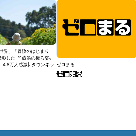
世界」「冒険のはじまり
が撮影した〝1歳娘の後ろ姿〟
ゼロまる
..4.8万人感激|Jタウンネッ