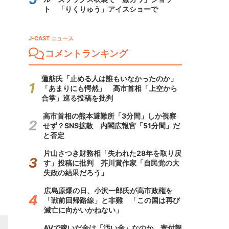
ト 「りくりゅう」アイスショーで
J-CAST ニュース
コメントランキング
蓮舫氏「止める人は誰もいなかったのか」
「あまりにも愕然」 高市首相「上空から
合掌」巡る投稿を批判
高市首相の熊本避難所「3分間」しか視察
せず？SNS拡散 内閣広報官「51分間」だ
と否定
片山さつき財務相「失われた28年を取り戻
す」投稿に批判 芥川賞作家「自民党の大
失政の結果だろう」
広島原爆の日、小沢一郎氏が高市政権を
「戦前回帰路線」と非難 「この国は再び
滅亡に向かいかねない」
AVで稼いだ金は「汚い金」なのか 寄付報