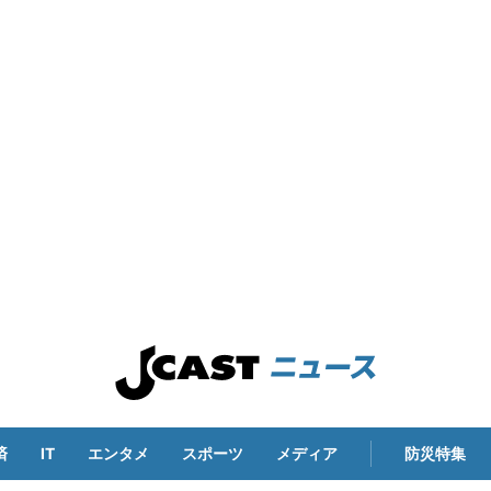
済
IT
エンタメ
スポーツ
メディア
防災特集