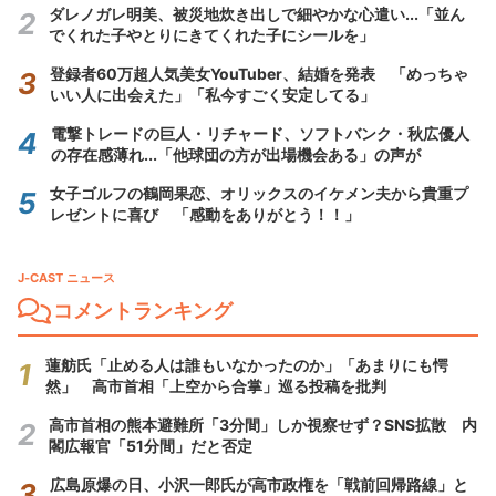
ダレノガレ明美、被災地炊き出しで細やかな心遣い...「並ん
でくれた子やとりにきてくれた子にシールを」
登録者60万超人気美女YouTuber、結婚を発表 「めっちゃ
いい人に出会えた」「私今すごく安定してる」
電撃トレードの巨人・リチャード、ソフトバンク・秋広優人
の存在感薄れ...「他球団の方が出場機会ある」の声が
女子ゴルフの鶴岡果恋、オリックスのイケメン夫から貴重プ
レゼントに喜び 「感動をありがとう！！」
J-CAST ニュース
コメントランキング
蓮舫氏「止める人は誰もいなかったのか」「あまりにも愕
然」 高市首相「上空から合掌」巡る投稿を批判
高市首相の熊本避難所「3分間」しか視察せず？SNS拡散 内
閣広報官「51分間」だと否定
広島原爆の日、小沢一郎氏が高市政権を「戦前回帰路線」と