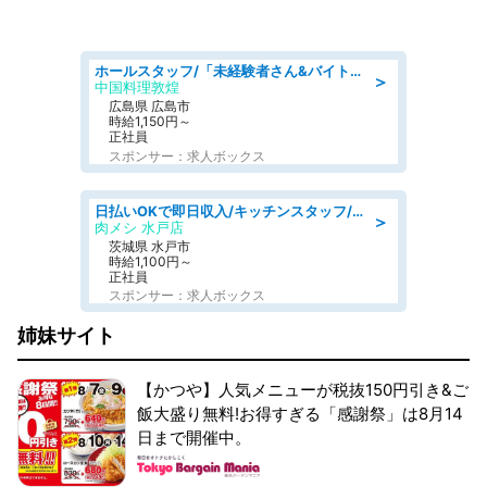
ホールスタッフ/「未経験者さん&バイトデビューも大歓迎」残業ほぼなし×1日3時間〜勤務OK!フォロー体制も充実/広島県/広島市南区
＞
中国料理敦煌
広島県 広島市
時給1,150円～
正社員
スポンサー：求人ボックス
日払いOKで即日収入/キッチンスタッフ/「原付免許必須」デリバリー業務など、自己成長可能な幅広い仕事に挑戦!髪型自由&ピアス・ネイルOK/茨城県/水戸市
＞
肉メシ 水戸店
茨城県 水戸市
時給1,100円～
正社員
スポンサー：求人ボックス
姉妹サイト
【かつや】人気メニューが税抜150円引き&ご
飯大盛り無料!お得すぎる「感謝祭」は8月14
日まで開催中。