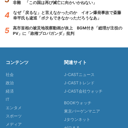
非難 「この国は再び滅亡に向かいかねない」
なぜ「戻るな」と言えなかったのか イオン爆発事故で斎藤
幸平氏も逡巡「ボクもできなかっただろうなあ」
高市首相の被災地視察動画が炎上 BGM付き「総理が主役の
PV」に「政権プロパガンダ」批判
コンテンツ
関連サイト
社会
J-CASTニュース
政治
J-CASTトレンド
経済
J-CAST会社ウォッチ
IT
BOOKウォッチ
エンタメ
東京バーゲンマニア
スポーツ
Jタウンネット
メディア
ゼロまる