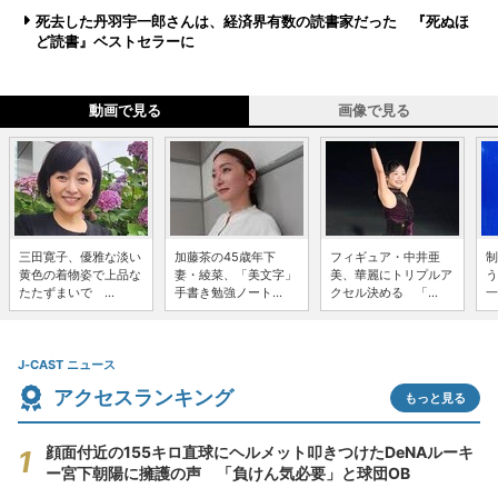
死去した丹羽宇一郎さんは、経済界有数の読書家だった 『死ぬほ
ど読書』ベストセラーに
動画で見る
画像で見る
三田寛子、優雅な淡い
加藤茶の45歳年下
フィギュア・中井亜
制
黄色の着物姿で上品な
妻・綾菜、「美文字」
美、華麗にトリプルア
う
たたずまいで ...
手書き勉強ノート...
クセル決める 「...
一
J-CAST ニュース
アクセスランキング
もっと見る
顔面付近の155キロ直球にヘルメット叩きつけたDeNAルーキ
ー宮下朝陽に擁護の声 「負けん気必要」と球団OB