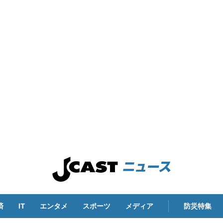
済
IT
エンタメ
スポーツ
メディア
防災特集