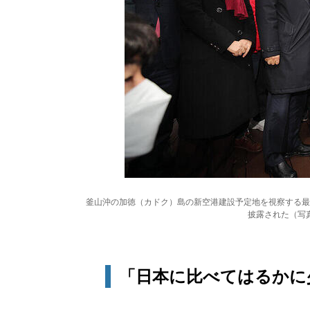
釜山沖の加徳（カドク）島の新空港建設予定地を視察する最
披露された（写
「日本に比べてはるかに少