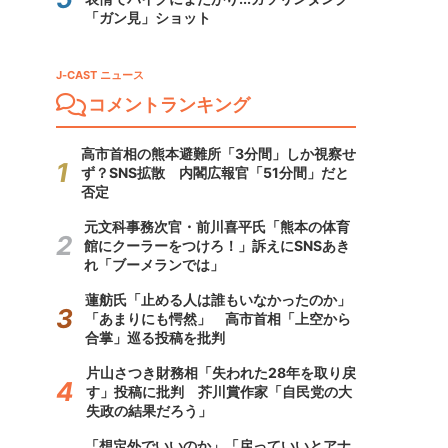
「ガン見」ショット
J-CAST ニュース
コメントランキング
高市首相の熊本避難所「3分間」しか視察せ
ず？SNS拡散 内閣広報官「51分間」だと
否定
元文科事務次官・前川喜平氏「熊本の体育
館にクーラーをつけろ！」訴えにSNSあき
れ「ブーメランでは」
蓮舫氏「止める人は誰もいなかったのか」
「あまりにも愕然」 高市首相「上空から
合掌」巡る投稿を批判
片山さつき財務相「失われた28年を取り戻
す」投稿に批判 芥川賞作家「自民党の大
失政の結果だろう」
「想定外でいいのか」「戻っていいとアナ