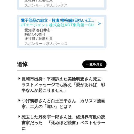
スポンサー：求人ボックス
電子部品の組立・検査/寮完備/日払い/工場・製造
＞
UTエージェント株式会社AGT東海第一CU
愛知県 春日井市
時給1,400円
正社員 / 派遣社員
スポンサー：求人ボックス
追悼
一覧を見る
長崎市出身・平和訴えた美輪明宏さん死去
ラストメッセージでも訴え「愛があれば 戦
争なんか起こりません」
つげ義春さんと白土三平さん カリスマ漫画
家、二人の「違い」とは？
死去した丹羽宇一郎さんは、経済界有数の読
書家だった 『死ぬほど読書』ベストセラー
に