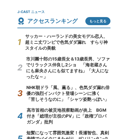
J-CAST ニュース
アクセスランキング
もっと見る
サッカー・ハーランドの美女モデル恋人、
超ミニ丈ワンピで色気ダダ漏れ すらり神
スタイルの美貌
市川團十郎の15歳長女＆13歳長男、ソファ
でリラックス仲良し2ショ 「海老蔵さん
にも麻央さんにも似てますね」「大人にな
ったな～」
NHK朝ドラ「風、薫る」、色気ダダ漏れ俳
優の強烈インパクト登場シーンに沸く
「苦しそうなのに」「シャツ姿艶っぽい」
高市首相の被災地視察動画が炎上 BGM
付き「総理が主役のPV」に「政権プロパ
ガンダ」批判
短髪になって雰囲気激変！長瀬智也、真剣
表情でバイクにまたがり...ガソリンタンク