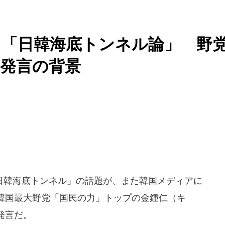
た「日韓海底トンネル論」 野
発言の背景
韓海底トンネル」の話題が、また韓国メディアに
韓国最大野党「国民の力」トップの金鍾仁（キ
発言だ。