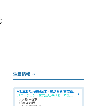
党
注目情報
PR
自動車製品の機械加工・部品運搬/寮完備/日払い/工場・製造
＞
UTエージェント株式会社AGT西日本第二CU
大分県 宇佐市
時給1,550円
正社員 / 派遣社員