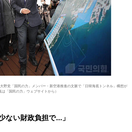
大野党「国民の力」メンバー・新空港推進の文脈で「日韓海底トンネル」構想が
真は「国民の力」ウェブサイトから）
ない財政負担で...」