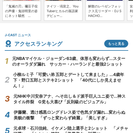
「鬼滅の刃」禰豆子役
ナイツ・塙宣之、You
解散のレペゼンフォッ
女
の声優・鬼頭明里の姿
Tuberヒカルの落語家
クス元リーダー・DJ S
利
にネット騒然 ...
デビュー...
HACHO...
ッ
J-CAST ニュース
アクセスランキング
もっと見る
元NBAマイケル・ジョーダン63歳、体形も変わらず...スター
のオーラダダ漏れ サッカー・ハーランドと最強2ショット
小柳ルミ子「可愛い弟 五郎とデートして来ました」...4歳年
下・野口五郎とステキ2ショット 「40代にしか見えませ
ん！」
元NHK中川安奈アナ、へそ出し＆ド派手巨人ユニ姿で...神ス
タイル炸裂 G党も大喜び「反則級のビジュアル」
伊藤蘭、透け感黒ロングドレス姿で色気ダダ漏れ...変わらぬ
美貌の衝撃 「ずっと変わらず綺麗」「美しすぎ」
元卓球・石川佳純、イケメン陸上選手と2ショット 「メチャ