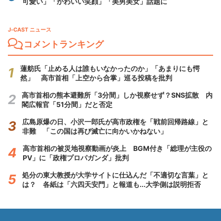
可愛い」「かわいい笑顔」「美男美女」話題に
J-CAST ニュース
コメントランキング
蓮舫氏「止める人は誰もいなかったのか」「あまりにも愕
然」 高市首相「上空から合掌」巡る投稿を批判
高市首相の熊本避難所「3分間」しか視察せず？SNS拡散 内
閣広報官「51分間」だと否定
広島原爆の日、小沢一郎氏が高市政権を「戦前回帰路線」と
非難 「この国は再び滅亡に向かいかねない」
高市首相の被災地視察動画が炎上 BGM付き「総理が主役の
PV」に「政権プロパガンダ」批判
処分の東大教授が大学サイトに仕込んだ「不適切な言葉」と
は？ 各紙は「六四天安門」と報道も...大学側は説明拒否