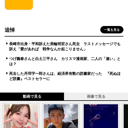
追悼
一覧を見る
長崎市出身・平和訴えた美輪明宏さん死去 ラストメッセージでも
訴え「愛があれば 戦争なんか起こりません」
つげ義春さんと白土三平さん カリスマ漫画家、二人の「違い」と
は？
死去した丹羽宇一郎さんは、経済界有数の読書家だった 『死ぬほ
ど読書』ベストセラーに
動画で見る
画像で見る