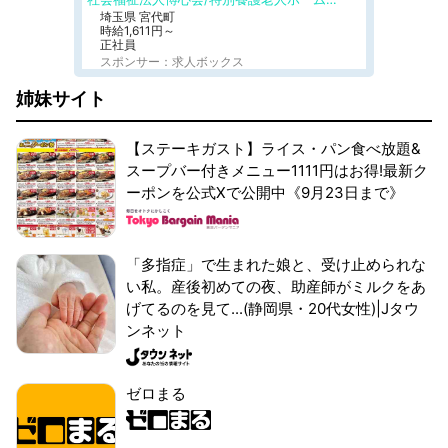
埼玉県 宮代町
時給1,611円～
正社員
スポンサー：求人ボックス
姉妹サイト
【ステーキガスト】ライス・パン食べ放題&
スープバー付きメニュー1111円はお得!最新ク
ーポンを公式Xで公開中《9月23日まで》
「多指症」で生まれた娘と、受け止められな
い私。産後初めての夜、助産師がミルクをあ
げてるのを見て...(静岡県・20代女性)|Jタウ
ンネット
ゼロまる