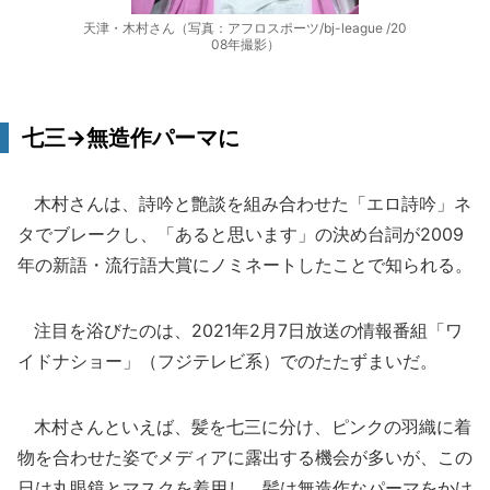
天津・木村さん（写真：アフロスポーツ/bj-league /20
08年撮影）
七三→無造作パーマに
木村さんは、詩吟と艶談を組み合わせた「エロ詩吟」ネ
タでブレークし、「あると思います」の決め台詞が2009
年の新語・流行語大賞にノミネートしたことで知られる。
注目を浴びたのは、2021年2月7日放送の情報番組「ワ
イドナショー」（フジテレビ系）でのたたずまいだ。
木村さんといえば、髪を七三に分け、ピンクの羽織に着
物を合わせた姿でメディアに露出する機会が多いが、この
日は丸眼鏡とマスクを着用し、髪は無造作なパーマをかけ