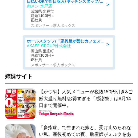
日払いOKで即日収入/キッチンスタッフ/「原付免許必須」デリバリー業務など、自己成長可能な幅広い仕事に挑戦!髪型自由&ピアス・ネイルOK/茨城県/水戸市
＞
肉メシ 水戸店
茨城県 水戸市
時給1,100円～
正社員
スポンサー：求人ボックス
ホールスタッフ/「家具屋が営むカフェスタッフ!」週2日～OK!嬉しいまかない付き/岡山県/浅口郡里庄町
＞
AKASE GROUP株式会社
岡山県 里庄町
時給1,100円～
正社員
スポンサー：求人ボックス
姉妹サイト
【かつや】人気メニューが税抜150円引き&ご
飯大盛り無料!お得すぎる「感謝祭」は8月14
日まで開催中。
「多指症」で生まれた娘と、受け止められな
い私。産後初めての夜、助産師がミルクをあ