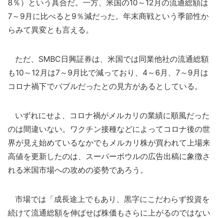
8％）という具合だ。一方、米国の10～12月の流通総額は
7～9月に比べると9％減だった。年末商戦という季節性か
らみて異変とも言える。
ただ、SMBC日興証券は、米国では同業他社の流通総額
も10～12月は7～9月比で減っており、4～6月、7～9月は
コロナ禍下でバブルだったとの見方があるとしている。
いずれにせよ、コロナ禍がメルカリの業績に順風だった
のは間違いない。ワクチン接種などによってコロナ後の世
界が見え始めているなかでもメルカリ株が買われて上場来
高値を更新したのは、スーパーボウルの広告出稿に象徴さ
れる米国市場への攻めの姿勢であろう。
市場では「成長途上でもあり、黒字にこだわらず投資を
続けて流通総額を伸ばせば株価もさらに上がるのではない