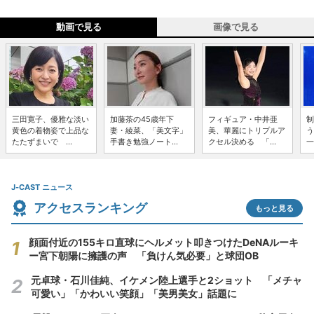
動画で見る
画像で見る
三田寛子、優雅な淡い
加藤茶の45歳年下
フィギュア・中井亜
制
黄色の着物姿で上品な
妻・綾菜、「美文字」
美、華麗にトリプルア
う
たたずまいで ...
手書き勉強ノート...
クセル決める 「...
一
J-CAST ニュース
アクセスランキング
もっと見る
顔面付近の155キロ直球にヘルメット叩きつけたDeNAルーキ
ー宮下朝陽に擁護の声 「負けん気必要」と球団OB
元卓球・石川佳純、イケメン陸上選手と2ショット 「メチャ
可愛い」「かわいい笑顔」「美男美女」話題に