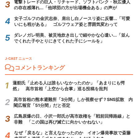
電撃トレードの巨人・リチャード、ソフトバンク・秋広優人
の存在感薄れ...「他球団の方が出場機会ある」の声が
女子ゴルフの金沢志奈、肩出し白ノースリ姿に反響...「可愛
いにも程がある」 ゴルフウェア姿と雰囲気変わって
ダレノガレ明美、被災地炊き出しで細やかな心遣い...「並ん
でくれた子やとりにきてくれた子にシールを」
J-CAST ニュース
コメントランキング
蓮舫氏「止める人は誰もいなかったのか」「あまりにも愕
然」 高市首相「上空から合掌」巡る投稿を批判
高市首相の熊本避難所「3分間」しか視察せず？SNS拡散 内
閣広報官「51分間」だと否定
広島原爆の日、小沢一郎氏が高市政権を「戦前回帰路線」と
非難 「この国は再び滅亡に向かいかねない」
なぜ「戻るな」と言えなかったのか イオン爆発事故で斎藤