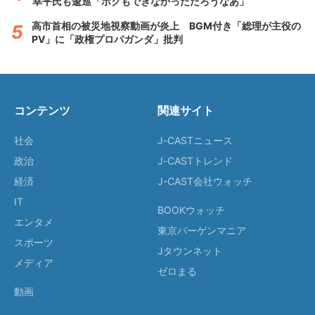
幸平氏も逡巡「ボクもできなかっただろうなあ」
高市首相の被災地視察動画が炎上 BGM付き「総理が主役の
PV」に「政権プロパガンダ」批判
コンテンツ
関連サイト
社会
J-CASTニュース
政治
J-CASTトレンド
経済
J-CAST会社ウォッチ
IT
BOOKウォッチ
エンタメ
東京バーゲンマニア
スポーツ
Jタウンネット
メディア
ゼロまる
動画