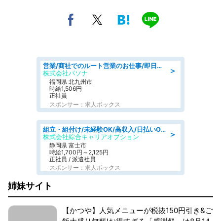
営業/商社でのルート営業のお仕事/即日勤務可/車通勤可/営業
＞
株式会社パソナ
福岡県 北九州市
時給1,506円
正社員
スポンサー：求人ボックス
組立・組付け/未経験OK/高収入/日払いOK/寮費無料/交替制
＞
株式会社綜合キャリアオプション
静岡県 富士市
時給1,700円～2,125円
正社員 / 派遣社員
スポンサー：求人ボックス
姉妹サイト
【かつや】人気メニューが税抜150円引き&ご