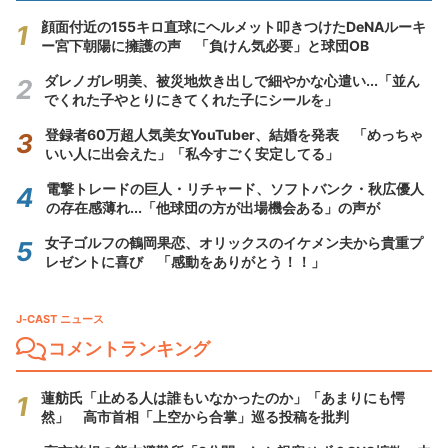
顔面付近の155キロ直球にヘルメット叩きつけたDeNAルーキ
ー宮下朝陽に擁護の声 「負けん気必要」と球団OB
ダレノガレ明美、被災地炊き出しで細やかな心遣い...「並ん
でくれた子やとりにきてくれた子にシールを」
登録者60万超人気美女YouTuber、結婚を発表 「めっちゃ
いい人に出会えた」「私今すごく安定してる」
電撃トレードの巨人・リチャード、ソフトバンク・秋広優人
の存在感薄れ...「他球団の方が出場機会ある」の声が
女子ゴルフの鶴岡果恋、オリックスのイケメン夫から貴重プ
レゼントに喜び 「感動をありがとう！！」
J-CAST ニュース
コメントランキング
蓮舫氏「止める人は誰もいなかったのか」「あまりにも愕
然」 高市首相「上空から合掌」巡る投稿を批判