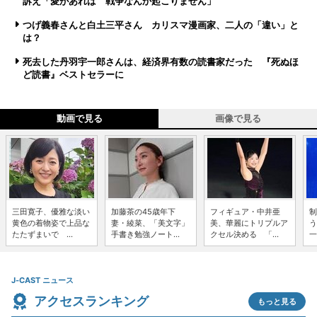
訴え「愛があれば 戦争なんか起こりません」
つげ義春さんと白土三平さん カリスマ漫画家、二人の「違い」と
は？
死去した丹羽宇一郎さんは、経済界有数の読書家だった 『死ぬほ
ど読書』ベストセラーに
動画で見る
画像で見る
三田寛子、優雅な淡い
加藤茶の45歳年下
フィギュア・中井亜
制
黄色の着物姿で上品な
妻・綾菜、「美文字」
美、華麗にトリプルア
う
たたずまいで ...
手書き勉強ノート...
クセル決める 「...
一
J-CAST ニュース
アクセスランキング
もっと見る