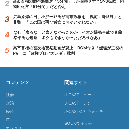
高市首相の熊本避難所「3分間」しか視察せず？SNS拡散 内
閣広報官「51分間」だと否定
広島原爆の日、小沢一郎氏が高市政権を「戦前回帰路線」と
非難 「この国は再び滅亡に向かいかねない」
なぜ「戻るな」と言えなかったのか イオン爆発事故で斎藤
幸平氏も逡巡「ボクもできなかっただろうなあ」
高市首相の被災地視察動画が炎上 BGM付き「総理が主役の
PV」に「政権プロパガンダ」批判
コンテンツ
関連サイト
社会
J-CASTニュース
政治
J-CASTトレンド
経済
J-CAST会社ウォッチ
IT
BOOKウォッチ
エンタメ