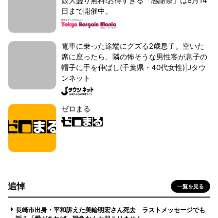
飯大盛り無料!お得すぎる「感謝祭」は8月14
日まで開催中。
電車に乗った途端にグズる2歳息子。空いた
席に座ったら、隣の怖そうな男性客が息子の
帽子に手を伸ばし(千葉県・40代女性)|Jタウ
ンネット
ゼロまる
追悼
一覧を見る
長崎市出身・平和訴えた美輪明宏さん死去 ラストメッセージでも