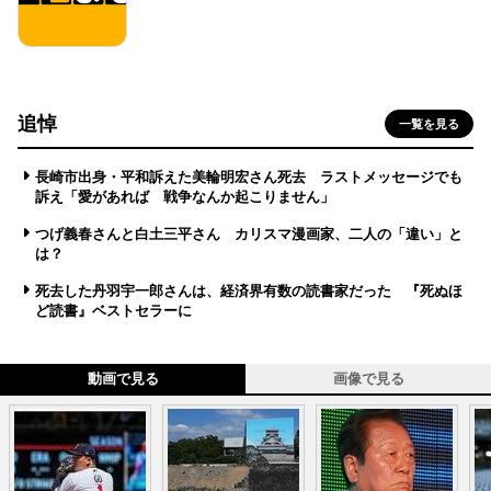
追悼
一覧を見る
長崎市出身・平和訴えた美輪明宏さん死去 ラストメッセージでも
訴え「愛があれば 戦争なんか起こりません」
つげ義春さんと白土三平さん カリスマ漫画家、二人の「違い」と
は？
死去した丹羽宇一郎さんは、経済界有数の読書家だった 『死ぬほ
ど読書』ベストセラーに
動画で見る
画像で見る