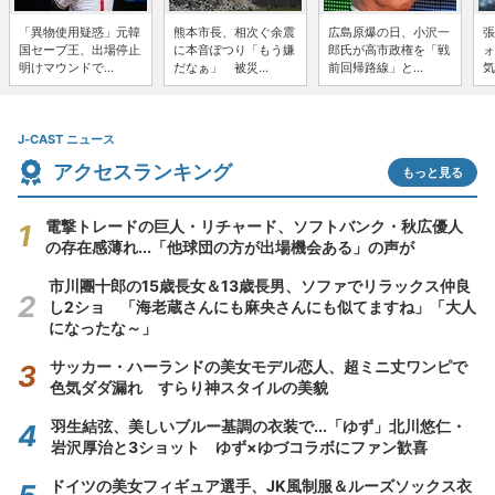
「異物使用疑惑」元韓
熊本市長、相次ぐ余震
広島原爆の日、小沢一
張
国セーブ王、出場停止
に本音ぽつり「もう嫌
郎氏が高市政権を「戦
ォ
明けマウンドで...
だなぁ」 被災...
前回帰路線」と...
気
J-CAST ニュース
アクセスランキング
もっと見る
電撃トレードの巨人・リチャード、ソフトバンク・秋広優人
の存在感薄れ...「他球団の方が出場機会ある」の声が
市川團十郎の15歳長女＆13歳長男、ソファでリラックス仲良
し2ショ 「海老蔵さんにも麻央さんにも似てますね」「大人
になったな～」
サッカー・ハーランドの美女モデル恋人、超ミニ丈ワンピで
色気ダダ漏れ すらり神スタイルの美貌
羽生結弦、美しいブルー基調の衣装で...「ゆず」北川悠仁・
岩沢厚治と3ショット ゆず×ゆづコラボにファン歓喜
ドイツの美女フィギュア選手、JK風制服＆ルーズソックス衣