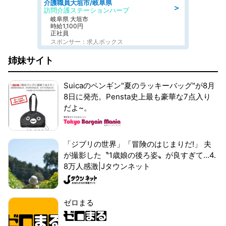
介護職員大垣市/岐阜県
＞
訪問介護ステーションハーブ
岐阜県 大垣市
時給1,100円
正社員
スポンサー：求人ボックス
姉妹サイト
Suicaのペンギン"夏のラッキーバッグ"が8月
8日に発売。Pensta史上最も豪華な7点入り
だよ~。
「ジブリの世界」「冒険のはじまりだ!」 夫
が撮影した〝1歳娘の後ろ姿〟が良すぎて...4.
8万人感激|Jタウンネット
ゼロまる