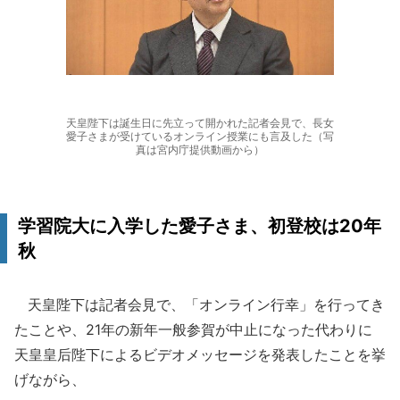
天皇陛下は誕生日に先立って開かれた記者会見で、長女
愛子さまが受けているオンライン授業にも言及した（写
真は宮内庁提供動画から）
学習院大に入学した愛子さま、初登校は20年
秋
天皇陛下は記者会見で、「オンライン行幸」を行ってき
たことや、21年の新年一般参賀が中止になった代わりに
天皇皇后陛下によるビデオメッセージを発表したことを挙
げながら、