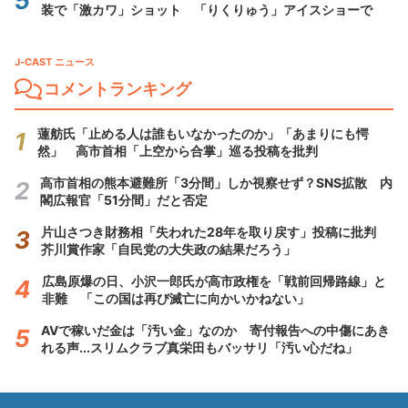
装で「激カワ」ショット 「りくりゅう」アイスショーで
J-CAST ニュース
コメントランキング
蓮舫氏「止める人は誰もいなかったのか」「あまりにも愕
然」 高市首相「上空から合掌」巡る投稿を批判
高市首相の熊本避難所「3分間」しか視察せず？SNS拡散 内
閣広報官「51分間」だと否定
片山さつき財務相「失われた28年を取り戻す」投稿に批判
芥川賞作家「自民党の大失政の結果だろう」
広島原爆の日、小沢一郎氏が高市政権を「戦前回帰路線」と
非難 「この国は再び滅亡に向かいかねない」
AVで稼いだ金は「汚い金」なのか 寄付報告への中傷にあき
れる声...スリムクラブ真栄田もバッサリ「汚い心だね」