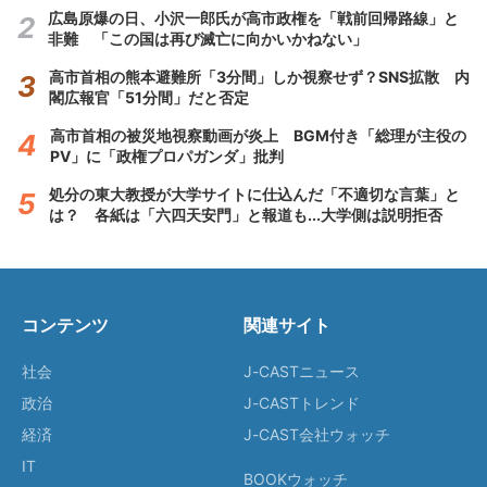
広島原爆の日、小沢一郎氏が高市政権を「戦前回帰路線」と
非難 「この国は再び滅亡に向かいかねない」
高市首相の熊本避難所「3分間」しか視察せず？SNS拡散 内
閣広報官「51分間」だと否定
高市首相の被災地視察動画が炎上 BGM付き「総理が主役の
PV」に「政権プロパガンダ」批判
処分の東大教授が大学サイトに仕込んだ「不適切な言葉」と
は？ 各紙は「六四天安門」と報道も...大学側は説明拒否
コンテンツ
関連サイト
社会
J-CASTニュース
政治
J-CASTトレンド
経済
J-CAST会社ウォッチ
IT
BOOKウォッチ