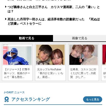
つげ義春さんと白土三平さん カリスマ漫画家、二人の「違い」と
は？
死去した丹羽宇一郎さんは、経済界有数の読書家だった 『死ぬほ
ど読書』ベストセラーに
動画で見る
画像で見る
【ドジャース】打撃不
元カップルYouTuber
辻希美、コストコに行
「
振ベッツ、低迷のチー
「夜のひと笑い」いち
くたびに買って...大絶
紗
ムで「最も懸念...
え、新恋...
賛 少しア...
リ
J-CAST ニュース
アクセスランキング
もっと見る