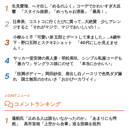
生見愛瑠、へそ出し「めるのふく」コーデでかわいすぎ大反
響 「スタイル抜群」「めっちゃお洒落」「最高！」
辻希美、コストコに行くたびに買って...大絶賛 少しアレン
ジすると「それがマジで、マジでおいしいの！」
小柳ルミ子「可愛い弟 五郎とデートして来ました」...4歳年
下・野口五郎とステキ2ショット 「40代にしか見えませ
ん！」
サッカー堂安律の美人妻・明松美玖、シンプル私服コーデも
「激カワ」サングラス頭にのせて 「本当にかわいい」
「役満ボディー」岡田紗佳、肩出し白ノースリで色気ダダ漏
れ 国士無双のかわいさ「おかぴーカワイイ」
J-CAST ニュース
コメントランキング
蓮舫氏「止める人は誰もいなかったのか」「あまりにも愕
然」 高市首相「上空から合掌」巡る投稿を批判