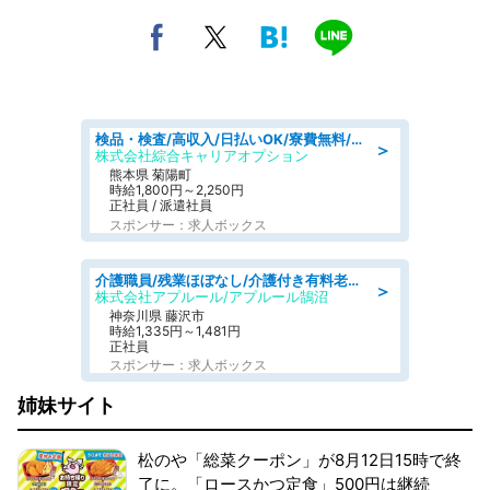
検品・検査/高収入/日払いOK/寮費無料/日勤/20・30・40代活躍中
＞
株式会社綜合キャリアオプション
熊本県 菊陽町
時給1,800円～2,250円
正社員 / 派遣社員
スポンサー：求人ボックス
介護職員/残業ほぼなし/介護付き有料老人ホームの介護士/夜勤専従
＞
株式会社アプルール/アプルール鵠沼
神奈川県 藤沢市
時給1,335円～1,481円
正社員
スポンサー：求人ボックス
姉妹サイト
松のや「総菜クーポン」が8月12日15時で終
了に。「ロースかつ定食」500円は継続