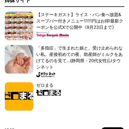
姉妹サイト
【ステーキガスト】ライス・パン食べ放題&
スープバー付きメニュー1111円はお得!最新ク
ーポンを公式Xで公開中《9月23日まで》
「多指症」で生まれた娘と、受け止められな
い私。産後初めての夜、助産師がミルクをあ
げてるのを見て...(静岡県・20代女性)|Jタウ
ンネット
ゼロまる