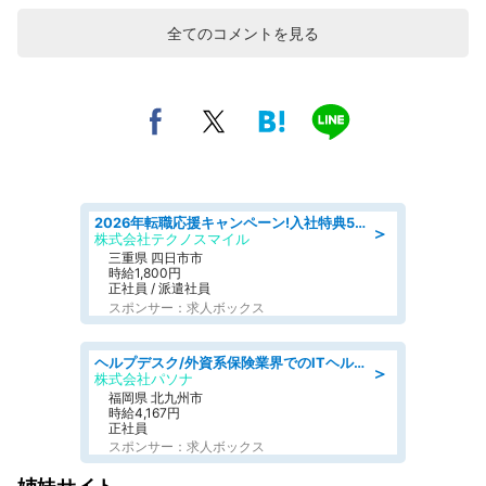
全てのコメントを見る
2026年転職応援キャンペーン!入社特典58万円/デンソーで働こう!自動車工場で小型部品の検査業務 denso aichi
＞
株式会社テクノスマイル
三重県 四日市市
時給1,800円
正社員 / 派遣社員
スポンサー：求人ボックス
ヘルプデスク/外資系保険業界でのITヘルプデスク業務/駅近/即日勤務可/ヘルプデスク
＞
株式会社パソナ
福岡県 北九州市
時給4,167円
正社員
スポンサー：求人ボックス