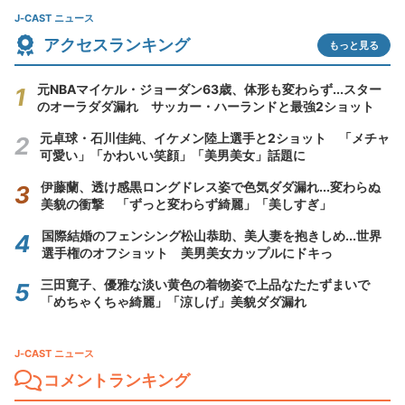
J-CAST ニュース
アクセスランキング
もっと見る
元NBAマイケル・ジョーダン63歳、体形も変わらず...スター
のオーラダダ漏れ サッカー・ハーランドと最強2ショット
元卓球・石川佳純、イケメン陸上選手と2ショット 「メチャ
可愛い」「かわいい笑顔」「美男美女」話題に
伊藤蘭、透け感黒ロングドレス姿で色気ダダ漏れ...変わらぬ
美貌の衝撃 「ずっと変わらず綺麗」「美しすぎ」
国際結婚のフェンシング松山恭助、美人妻を抱きしめ...世界
選手権のオフショット 美男美女カップルにドキっ
三田寛子、優雅な淡い黄色の着物姿で上品なたたずまいで
「めちゃくちゃ綺麗」「涼しげ」美貌ダダ漏れ
J-CAST ニュース
コメントランキング