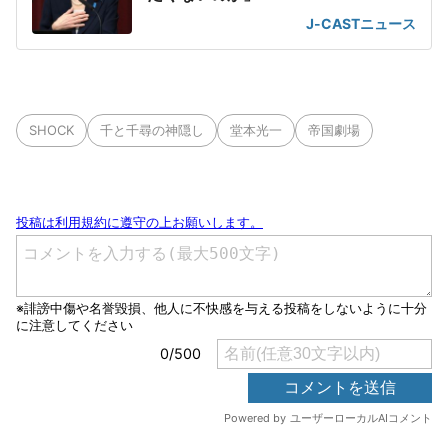
J-CASTニュース
SHOCK
千と千尋の神隠し
堂本光一
帝国劇場