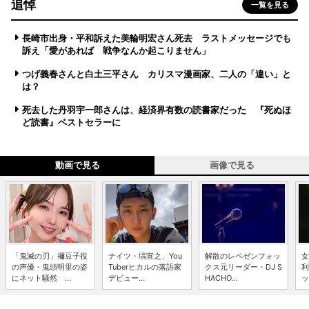
追悼
一覧を見る
長崎市出身・平和訴えた美輪明宏さん死去 ラストメッセージでも
訴え「愛があれば 戦争なんか起こりません」
つげ義春さんと白土三平さん カリスマ漫画家、二人の「違い」と
は？
死去した丹羽宇一郎さんは、経済界有数の読書家だった 『死ぬほ
ど読書』ベストセラーに
動画で見る
画像で見る
「鬼滅の刃」禰豆子役
ナイツ・塙宣之、You
解散のレペゼンフォッ
女
の声優・鬼頭明里の姿
Tuberヒカルの落語家
クス元リーダー・DJ S
利
にネット騒然 ...
デビュー...
HACHO...
ッ