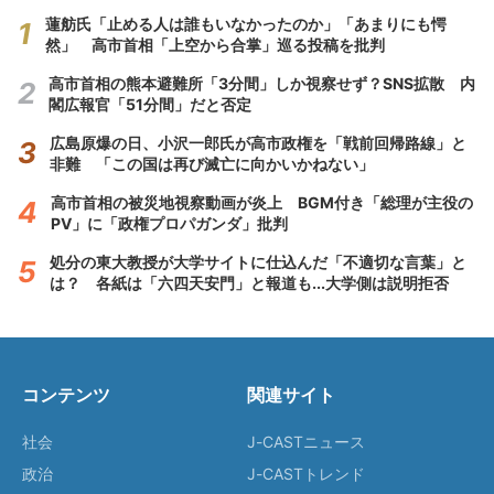
蓮舫氏「止める人は誰もいなかったのか」「あまりにも愕
然」 高市首相「上空から合掌」巡る投稿を批判
高市首相の熊本避難所「3分間」しか視察せず？SNS拡散 内
閣広報官「51分間」だと否定
広島原爆の日、小沢一郎氏が高市政権を「戦前回帰路線」と
非難 「この国は再び滅亡に向かいかねない」
高市首相の被災地視察動画が炎上 BGM付き「総理が主役の
PV」に「政権プロパガンダ」批判
処分の東大教授が大学サイトに仕込んだ「不適切な言葉」と
は？ 各紙は「六四天安門」と報道も...大学側は説明拒否
コンテンツ
関連サイト
社会
J-CASTニュース
政治
J-CASTトレンド