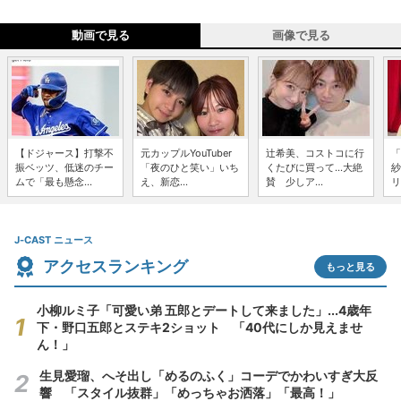
動画で見る
画像で見る
【ドジャース】打撃不
元カップルYouTuber
辻希美、コストコに行
「
振ベッツ、低迷のチー
「夜のひと笑い」いち
くたびに買って...大絶
紗
ムで「最も懸念...
え、新恋...
賛 少しア...
リ
J-CAST ニュース
アクセスランキング
もっと見る
小柳ルミ子「可愛い弟 五郎とデートして来ました」...4歳年
下・野口五郎とステキ2ショット 「40代にしか見えませ
ん！」
生見愛瑠、へそ出し「めるのふく」コーデでかわいすぎ大反
響 「スタイル抜群」「めっちゃお洒落」「最高！」