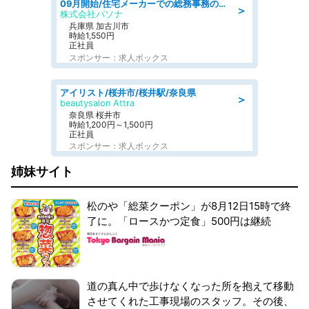
09月開始/住宅メーカーでの総務事務のお仕事/駅近/車通勤可/一般事務/人事労務
＞
株式会社パソナ
兵庫県 加古川市
時給1,550円
正社員
スポンサー：求人ボックス
アイリスト/桜井市/桜井駅/奈良県
＞
beautysalon Attra
奈良県 桜井市
時給1,200円～1,500円
正社員
スポンサー：求人ボックス
姉妹サイト
松のや「総菜クーポン」が8月12日15時で終
了に。「ロースかつ定食」500円は継続
道の真ん中で歩けなくなった所を抱えて移動
させてくれた工事現場のスタッフ。その後、