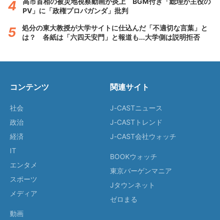
高市首相の被災地視察動画が炎上 BGM付き「総理が主役の
PV」に「政権プロパガンダ」批判
処分の東大教授が大学サイトに仕込んだ「不適切な言葉」と
は？ 各紙は「六四天安門」と報道も...大学側は説明拒否
コンテンツ
関連サイト
社会
J-CASTニュース
政治
J-CASTトレンド
経済
J-CAST会社ウォッチ
IT
BOOKウォッチ
エンタメ
東京バーゲンマニア
スポーツ
Jタウンネット
メディア
ゼロまる
動画