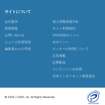
サイトについて
会社案内
個人情報保護方針
採用情報
サイト利用規約
お問い合わせ
SNS利用ポリシー
ニュース読者投稿
AIポリシー
編集長からの手紙
クッキーの利用について
広告掲載
記事配信
コンテンツ二次利用
日本インターネット報道協会
© 2026 J-CAST, Inc. All Rights Reserved.