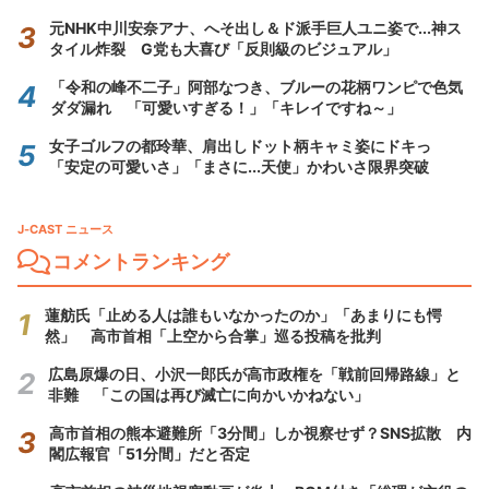
元NHK中川安奈アナ、へそ出し＆ド派手巨人ユニ姿で...神ス
タイル炸裂 G党も大喜び「反則級のビジュアル」
「令和の峰不二子」阿部なつき、ブルーの花柄ワンピで色気
ダダ漏れ 「可愛いすぎる！」「キレイですね～」
女子ゴルフの都玲華、肩出しドット柄キャミ姿にドキっ
「安定の可愛いさ」「まさに...天使」かわいさ限界突破
J-CAST ニュース
コメントランキング
蓮舫氏「止める人は誰もいなかったのか」「あまりにも愕
然」 高市首相「上空から合掌」巡る投稿を批判
広島原爆の日、小沢一郎氏が高市政権を「戦前回帰路線」と
非難 「この国は再び滅亡に向かいかねない」
高市首相の熊本避難所「3分間」しか視察せず？SNS拡散 内
閣広報官「51分間」だと否定