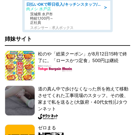
日払いOKで即日収入/キッチンスタッフ/デリバリー業務など、自己成長可能な幅広い仕事に挑戦!髪型自由&ピアス・ネイルOK/茨城県/水戸市
＞
肉メシ 水戸店
茨城県 水戸市
時給1,100円～
正社員
スポンサー：求人ボックス
姉妹サイト
松のや「総菜クーポン」が8月12日15時で終
了に。「ロースかつ定食」500円は継続
道の真ん中で歩けなくなった所を抱えて移動
させてくれた工事現場のスタッフ。その後、
家まで私を送ると(大阪府・40代女性)|Jタウ
ンネット
ゼロまる