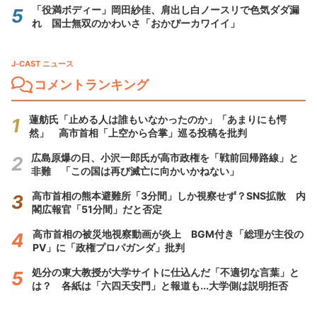
「役満ボディー」岡田紗佳、肩出し白ノースリで色気ダダ漏
れ 国士無双のかわいさ「おかぴーカワイイ」
J-CAST ニュース
コメントランキング
蓮舫氏「止める人は誰もいなかったのか」「あまりにも愕
然」 高市首相「上空から合掌」巡る投稿を批判
広島原爆の日、小沢一郎氏が高市政権を「戦前回帰路線」と
非難 「この国は再び滅亡に向かいかねない」
高市首相の熊本避難所「3分間」しか視察せず？SNS拡散 内
閣広報官「51分間」だと否定
高市首相の被災地視察動画が炎上 BGM付き「総理が主役の
PV」に「政権プロパガンダ」批判
処分の東大教授が大学サイトに仕込んだ「不適切な言葉」と
は？ 各紙は「六四天安門」と報道も...大学側は説明拒否