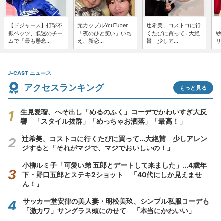
【ドジャース】打撃不
元カップルYouTuber
辻希美、コストコに行
「
振ベッツ、低迷のチー
「夜のひと笑い」いち
くたびに買って...大絶
紗
ムで「最も懸念...
え、新恋...
賛 少しア...
リ
J-CAST ニュース
アクセスランキング
もっと見る
生見愛瑠、へそ出し「めるのふく」コーデでかわいすぎ大反
響 「スタイル抜群」「めっちゃお洒落」「最高！」
辻希美、コストコに行くたびに買って...大絶賛 少しアレン
ジすると「それがマジで、マジでおいしいの！」
小柳ルミ子「可愛い弟 五郎とデートして来ました」...4歳年
下・野口五郎とステキ2ショット 「40代にしか見えませ
ん！」
サッカー堂安律の美人妻・明松美玖、シンプル私服コーデも
「激カワ」サングラス頭にのせて 「本当にかわいい」