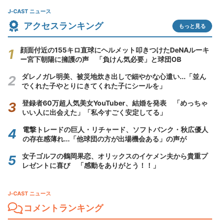
J-CAST ニュース
アクセスランキング
もっと見る
顔面付近の155キロ直球にヘルメット叩きつけたDeNAルーキ
ー宮下朝陽に擁護の声 「負けん気必要」と球団OB
ダレノガレ明美、被災地炊き出しで細やかな心遣い...「並ん
でくれた子やとりにきてくれた子にシールを」
登録者60万超人気美女YouTuber、結婚を発表 「めっちゃ
いい人に出会えた」「私今すごく安定してる」
電撃トレードの巨人・リチャード、ソフトバンク・秋広優人
の存在感薄れ...「他球団の方が出場機会ある」の声が
女子ゴルフの鶴岡果恋、オリックスのイケメン夫から貴重プ
レゼントに喜び 「感動をありがとう！！」
J-CAST ニュース
コメントランキング