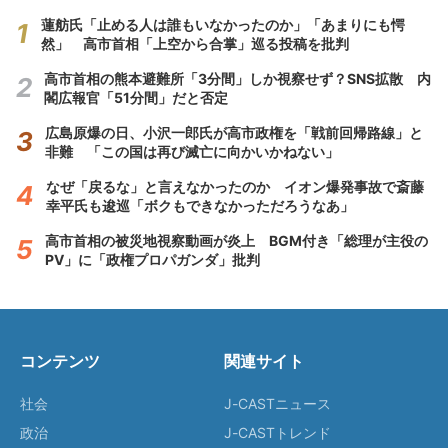
蓮舫氏「止める人は誰もいなかったのか」「あまりにも愕
然」 高市首相「上空から合掌」巡る投稿を批判
高市首相の熊本避難所「3分間」しか視察せず？SNS拡散 内
閣広報官「51分間」だと否定
広島原爆の日、小沢一郎氏が高市政権を「戦前回帰路線」と
非難 「この国は再び滅亡に向かいかねない」
なぜ「戻るな」と言えなかったのか イオン爆発事故で斎藤
幸平氏も逡巡「ボクもできなかっただろうなあ」
高市首相の被災地視察動画が炎上 BGM付き「総理が主役の
PV」に「政権プロパガンダ」批判
コンテンツ
関連サイト
社会
J-CASTニュース
政治
J-CASTトレンド