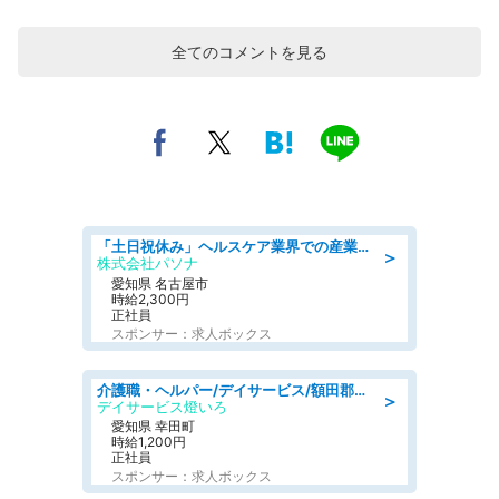
全てのコメントを見る
「土日祝休み」ヘルスケア業界での産業保健師業務/看護師/高時給/未経験OK/要資格:正看護師
＞
株式会社パソナ
愛知県 名古屋市
時給2,300円
正社員
スポンサー：求人ボックス
介護職・ヘルパー/デイサービス/額田郡幸田町/JR東海道本線 幸田/愛知県
＞
デイサービス燈いろ
愛知県 幸田町
時給1,200円
正社員
スポンサー：求人ボックス