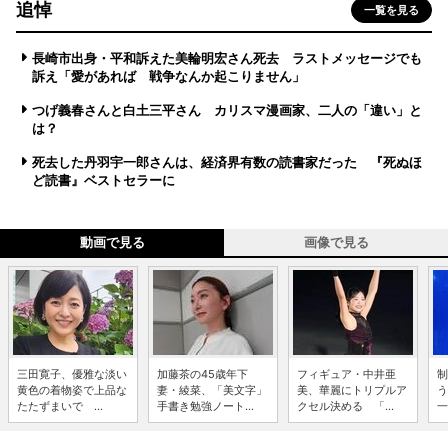
追悼
一覧を見る
長崎市出身・平和訴えた美輪明宏さん死去 ラストメッセージでも
訴え「愛があれば 戦争なんか起こりません」
つげ義春さんと白土三平さん カリスマ漫画家、二人の「違い」と
は？
死去した丹羽宇一郎さんは、経済界有数の読書家だった 『死ぬほ
ど読書』ベストセラーに
動画で見る
画像で見る
三田寛子、優雅な淡い
加藤茶の45歳年下
フィギュア・中井亜
制
黄色の着物姿で上品な
妻・綾菜、「美文字」
美、華麗にトリプルア
う
たたずまいで ...
手書き勉強ノート...
クセル決める 「...
一