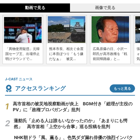
動画で見る
画像で見る
「異物使用疑惑」元韓
熊本市長、相次ぐ余震
広島原爆の日、小沢一
張
国セーブ王、出場停止
に本音ぽつり「もう嫌
郎氏が高市政権を「戦
ォ
明けマウンドで...
だなぁ」 被災...
前回帰路線」と...
気
J-CAST ニュース
アクセスランキング
もっと見る
高市首相の被災地視察動画が炎上 BGM付き「総理が主役の
PV」に「政権プロパガンダ」批判
蓮舫氏「止める人は誰もいなかったのか」「あまりにも愕
然」 高市首相「上空から合掌」巡る投稿を批判
NHK朝ドラ「風、薫る」、色気ダダ漏れ俳優の強烈インパク