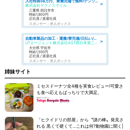
入社特典58万円、寮費完備で無料!デンソーで働こう!自動車工場で小型部品の検査業務 denso aichi
＞
株式会社テクノスマイル
三重県 四日市市
時給1,800円
正社員 / 派遣社員
スポンサー：求人ボックス
自動車製品の加工・運搬/寮完備/日払い/工場・製造
＞
UTエージェント株式会社AGT西日本第二CU
大分県 宇佐市
時給1,550円
正社員 / 派遣社員
スポンサー：求人ボックス
姉妹サイト
ミセスドーナツ全4種を実食レビュー!可愛さ
も食べ応えもばっちりで大満足。
「ヒクイドリの部屋」から〝謎の棒〟発見さ
れる 黒くて硬くて...これは何?動物園に聞く|