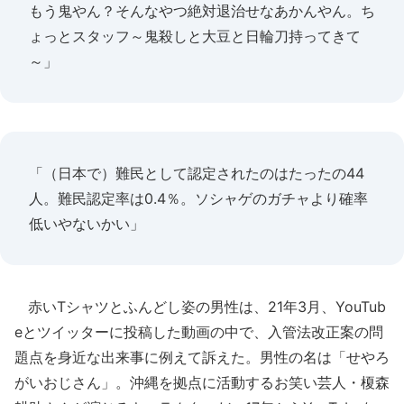
もう鬼やん？そんなやつ絶対退治せなあかんやん。ち
ょっとスタッフ～鬼殺しと大豆と日輪刀持ってきて
～」
「（日本で）難民として認定されたのはたったの44
人。難民認定率は0.4％。ソシャゲのガチャより確率
低いやないかい」
赤いTシャツとふんどし姿の男性は、21年3月、YouTub
eとツイッターに投稿した動画の中で、入管法改正案の問
題点を身近な出来事に例えて訴えた。男性の名は「せやろ
がいおじさん」。沖縄を拠点に活動するお笑い芸人・榎森