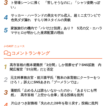
ト登場シーンに沸く 「苦しそうなのに」「シャツ姿艶っぽ
い」
サッカー・ハーランドの美女モデル恋人、超ミニ丈ワンピで
色気ダダ漏れ すらり神スタイルの美貌
家族旅行の機内で「パパだけ別席」あり？ 5児の父・エハラ
マサヒロが明かした座席配置の理由
J-CAST ニュース
コメントランキング
高市首相の熊本避難所「3分間」しか視察せず？SNS拡散 内
閣広報官「51分間」だと否定
元文科事務次官・前川喜平氏「熊本の体育館にクーラーをつ
けろ！」訴えにSNSあきれ「ブーメランでは」
蓮舫氏「止める人は誰もいなかったのか」「あまりにも愕
然」 高市首相「上空から合掌」巡る投稿を批判
片山さつき財務相「失われた28年を取り戻す」投稿に批判