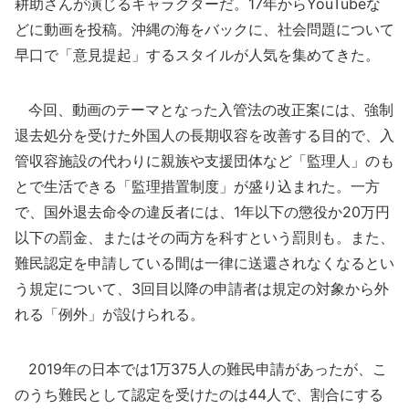
耕助さんが演じるキャラクターだ。17年からYouTubeな
どに動画を投稿。沖縄の海をバックに、社会問題について
早口で「意見提起」するスタイルが人気を集めてきた。
今回、動画のテーマとなった入管法の改正案には、強制
退去処分を受けた外国人の長期収容を改善する目的で、入
管収容施設の代わりに親族や支援団体など「監理人」のも
とで生活できる「監理措置制度」が盛り込まれた。一方
で、国外退去命令の違反者には、1年以下の懲役か20万円
以下の罰金、またはその両方を科すという罰則も。また、
難民認定を申請している間は一律に送還されなくなるとい
う規定について、3回目以降の申請者は規定の対象から外
れる「例外」が設けられる。
2019年の日本では1万375人の難民申請があったが、こ
のうち難民として認定を受けたのは44人で、割合にする