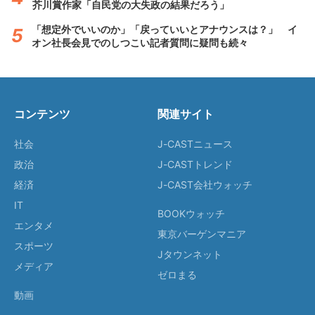
芥川賞作家「自民党の大失政の結果だろう」
「想定外でいいのか」「戻っていいとアナウンスは？」 イ
オン社長会見でのしつこい記者質問に疑問も続々
コンテンツ
関連サイト
社会
J-CASTニュース
政治
J-CASTトレンド
経済
J-CAST会社ウォッチ
IT
BOOKウォッチ
エンタメ
東京バーゲンマニア
スポーツ
Jタウンネット
メディア
ゼロまる
動画