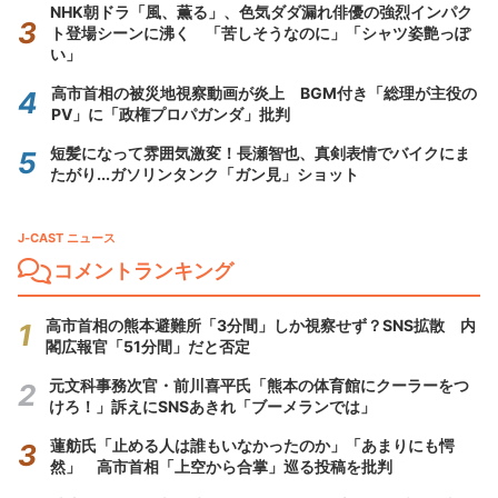
NHK朝ドラ「風、薫る」、色気ダダ漏れ俳優の強烈インパク
ト登場シーンに沸く 「苦しそうなのに」「シャツ姿艶っぽ
い」
高市首相の被災地視察動画が炎上 BGM付き「総理が主役の
PV」に「政権プロパガンダ」批判
短髪になって雰囲気激変！長瀬智也、真剣表情でバイクにま
たがり...ガソリンタンク「ガン見」ショット
J-CAST ニュース
コメントランキング
高市首相の熊本避難所「3分間」しか視察せず？SNS拡散 内
閣広報官「51分間」だと否定
元文科事務次官・前川喜平氏「熊本の体育館にクーラーをつ
けろ！」訴えにSNSあきれ「ブーメランでは」
蓮舫氏「止める人は誰もいなかったのか」「あまりにも愕
然」 高市首相「上空から合掌」巡る投稿を批判