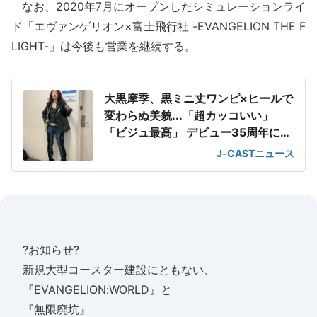
なお、2020年7月にオープンしたシミュレーションライ
ド「エヴァンゲリオン×富士飛行社 -EVANGELION THE F
LIGHT-」は今後も営業を継続する。
大黒摩季、黒ミニ丈ワンピ×ヒールで
変わらぬ美貌...「超カッコいい」
「ビジュ最高」 デビュー35周年に向
け告知
J-CASTニュース
?お知らせ?
新規大型コースター建設にともない、
『EVANGELION:WORLD』と
『無限廃坑』