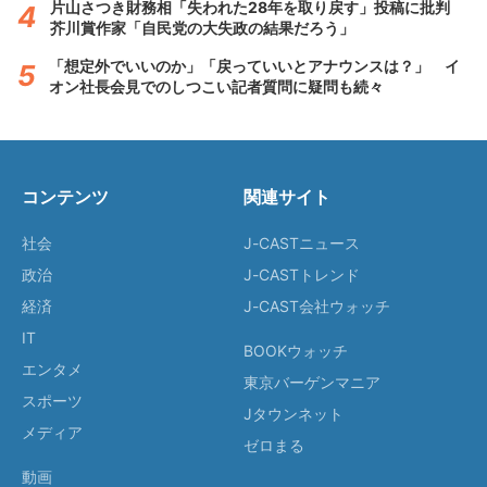
片山さつき財務相「失われた28年を取り戻す」投稿に批判
芥川賞作家「自民党の大失政の結果だろう」
「想定外でいいのか」「戻っていいとアナウンスは？」 イ
オン社長会見でのしつこい記者質問に疑問も続々
コンテンツ
関連サイト
社会
J-CASTニュース
政治
J-CASTトレンド
経済
J-CAST会社ウォッチ
IT
BOOKウォッチ
エンタメ
東京バーゲンマニア
スポーツ
Jタウンネット
メディア
ゼロまる
動画