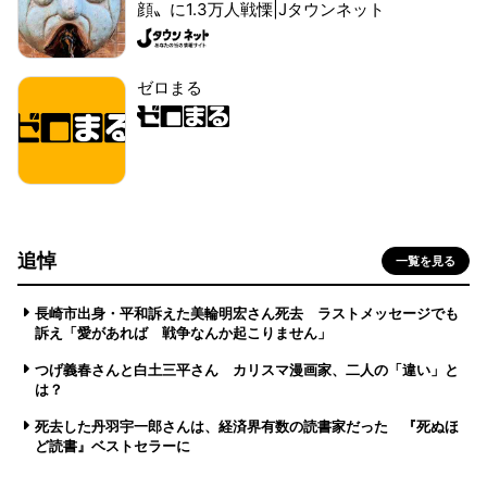
顔〟に1.3万人戦慄|Jタウンネット
ゼロまる
追悼
一覧を見る
長崎市出身・平和訴えた美輪明宏さん死去 ラストメッセージでも
訴え「愛があれば 戦争なんか起こりません」
つげ義春さんと白土三平さん カリスマ漫画家、二人の「違い」と
は？
死去した丹羽宇一郎さんは、経済界有数の読書家だった 『死ぬほ
ど読書』ベストセラーに