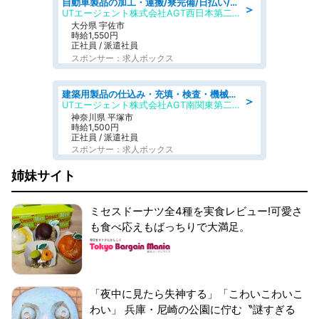
自動車製品の加工・運搬/寮完備/日払い/工場・製造
＞
UTエージェント株式会社AGT西日本第二CU
大分県 宇佐市
時給1,550円
正社員 / 派遣社員
スポンサー：求人ボックス
建築用製品の仕込み・充填・検査・機械操作/寮完備/日払い/工場・製造
＞
UTエージェント株式会社AGT南関東第二CU
神奈川県 平塚市
時給1,500円
正社員 / 派遣社員
スポンサー：求人ボックス
姉妹サイト
ミセスドーナツ全4種を実食レビュー!可愛さ
も食べ応えもばっちりで大満足。
「夜中に見たら失神する」「こわいこわいこ
わい」 兵庫・尼崎の公園に佇む〝謎すぎる