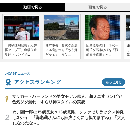
動画で見る
画像で見る
「異物使用疑惑」元韓
熊本市長、相次ぐ余震
広島原爆の日、小沢一
張
国セーブ王、出場停止
に本音ぽつり「もう嫌
郎氏が高市政権を「戦
ォ
明けマウンドで...
だなぁ」 被災...
前回帰路線」と...
気
J-CAST ニュース
アクセスランキング
もっと見る
サッカー・ハーランドの美女モデル恋人、超ミニ丈ワンピで
色気ダダ漏れ すらり神スタイルの美貌
市川團十郎の15歳長女＆13歳長男、ソファでリラックス仲良
し2ショ 「海老蔵さんにも麻央さんにも似てますね」「大人
になったな～」