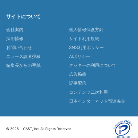
サイトについて
会社案内
個人情報保護方針
採用情報
サイト利用規約
お問い合わせ
SNS利用ポリシー
ニュース読者投稿
AIポリシー
編集長からの手紙
クッキーの利用について
広告掲載
記事配信
コンテンツ二次利用
日本インターネット報道協会
© 2026 J-CAST, Inc. All Rights Reserved.