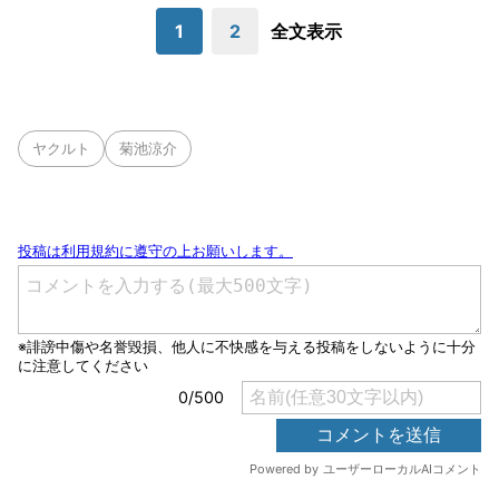
1
2
全文表示
ヤクルト
菊池涼介