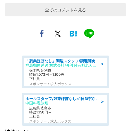
全てのコメントを見る
「残業ほぼなし」調理スタッフ/調理師免許必須/正職員/日勤のみ/介護付き有料老人ホーム/社会保障完備
＞
群馬郵便逓送 株式会社/介護付有料老人ホーム ふる里
栃木県 足利市
時給1,073円～1,100円
正社員
スポンサー：求人ボックス
ホールスタッフ/残業ほぼなし×1日3時間〜勤務OK!フォロー体制も充実/広島県/広島市南区
＞
中国料理敦煌
広島県 広島市
時給1,150円～
正社員
スポンサー：求人ボックス