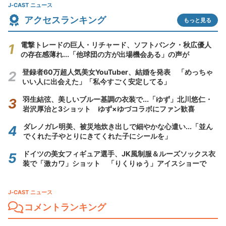
J-CAST ニュース
アクセスランキング
もっと見る
電撃トレードの巨人・リチャード、ソフトバンク・秋広優人
の存在感薄れ...「他球団の方が出場機会ある」の声が
登録者60万超人気美女YouTuber、結婚を発表 「めっちゃ
いい人に出会えた」「私今すごく安定してる」
羽生結弦、美しいブルー基調の衣装で...「ゆず」北川悠仁・
岩沢厚治と3ショット ゆず×ゆづコラボにファン歓喜
ダレノガレ明美、被災地炊き出しで細やかな心遣い...「並ん
でくれた子やとりにきてくれた子にシールを」
ドイツの美女フィギュア選手、JK風制服＆ルーズソックス衣
装で「激カワ」ショット 「りくりゅう」アイスショーで
J-CAST ニュース
コメントランキング