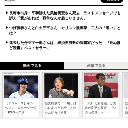
長崎市出身・平和訴えた美輪明宏さん死去 ラストメッセージでも
訴え「愛があれば 戦争なんか起こりません」
つげ義春さんと白土三平さん カリスマ漫画家、二人の「違い」と
は？
死去した丹羽宇一郎さんは、経済界有数の読書家だった 『死ぬほ
ど読書』ベストセラーに
動画で見る
画像で見る
【ドジャース】キム・
新党結成で「「騙し討
「れいわ新選組」が党
登
ヘソン、大リーグ公式
ちにあった気分」と怒
名の変更を発表、「い
女
「PSロースタ...
ったひろゆき妻...
のちの党」へ ...
発