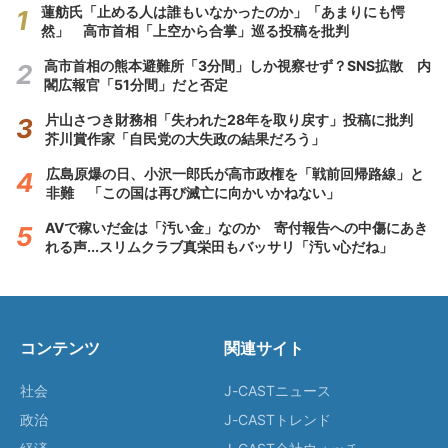
蓮舫氏「止める人は誰もいなかったのか」「あまりにも愕
然」 高市首相「上空から合掌」巡る投稿を批判
高市首相の熊本避難所「3分間」しか視察せず？SNS拡散 内
閣広報官「51分間」だと否定
片山さつき財務相「失われた28年を取り戻す」投稿に批判
芥川賞作家「自民党の大失政の結果だろう」
広島原爆の日、小沢一郎氏が高市政権を「戦前回帰路線」と
非難 「この国は再び滅亡に向かいかねない」
AVで稼いだ金は「汚い金」なのか 寄付報告への中傷にあき
れる声...スリムクラブ真栄田もバッサリ「汚い心だね」
コンテンツ
関連サイト
社会
J-CASTニュース
政治
J-CASTトレンド