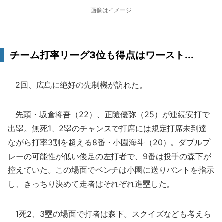
画像はイメージ
チーム打率リーグ3位も得点はワースト...
2回、広島に絶好の先制機が訪れた。
先頭・坂倉将吾（22）、正隨優弥（25）が連続安打で
出塁。無死1、2塁のチャンスで打席には規定打席未到達
ながら打率3割を超える8番・小園海斗（20）。ダブルプ
レーの可能性が低い俊足の左打者で、9番は投手の森下が
控えていた。この場面でベンチは小園に送りバントを指示
し、きっちり決めて走者はそれぞれ進塁した。
1死2、3塁の場面で打者は森下。スクイズなども考えら