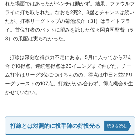
れた場面ではあったがベンチは動かず。結果、ファウルフ
ライに打ち取られた。なおも2死2、3塁とチャンスは続い
たが、打率リーグトップの菊池涼介（31）はライトフラ
イ。首位打者のバットに望みを託した佐々岡真司監督（5
3）の采配は実らなかった。
打線は深刻な得点力不足にある。5月に入ってから7試
合で10得点。連続無得点は20イニングまで伸びた。チー
ム打率はリーグ3位につけるものの、得点は中日と並びリ
ーグワーストの107点。打線がかみ合わず、得点機会を生
かせていない。
打線とは対照的に投手陣の好投光る
続きを読む