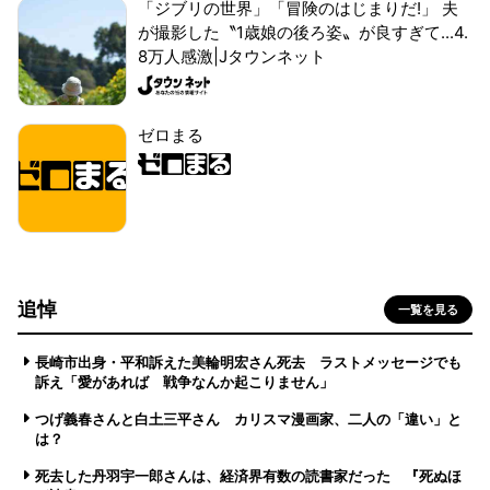
「ジブリの世界」「冒険のはじまりだ!」 夫
が撮影した〝1歳娘の後ろ姿〟が良すぎて...4.
8万人感激|Jタウンネット
ゼロまる
追悼
一覧を見る
長崎市出身・平和訴えた美輪明宏さん死去 ラストメッセージでも
訴え「愛があれば 戦争なんか起こりません」
つげ義春さんと白土三平さん カリスマ漫画家、二人の「違い」と
は？
死去した丹羽宇一郎さんは、経済界有数の読書家だった 『死ぬほ