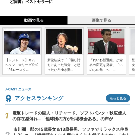
ど読書』ベストセラーに
動画で見る
画像で見る
【ドジャース】キム・
新党結成で「「騙し討
「れいわ新選組」が党
登
ヘソン、大リーグ公式
ちにあった気分」と怒
名の変更を発表、「い
女
「PSロースタ...
ったひろゆき妻...
のちの党」へ ...
発
J-CAST ニュース
アクセスランキング
もっと見る
電撃トレードの巨人・リチャード、ソフトバンク・秋広優人
の存在感薄れ...「他球団の方が出場機会ある」の声が
市川團十郎の15歳長女＆13歳長男、ソファでリラックス仲良
し2ショ 「海老蔵さんにも麻央さんにも似てますね」「大人