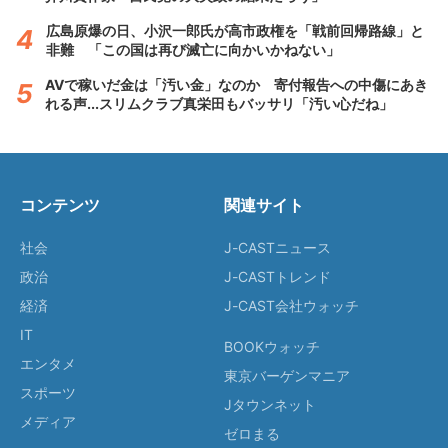
広島原爆の日、小沢一郎氏が高市政権を「戦前回帰路線」と
非難 「この国は再び滅亡に向かいかねない」
AVで稼いだ金は「汚い金」なのか 寄付報告への中傷にあき
れる声...スリムクラブ真栄田もバッサリ「汚い心だね」
コンテンツ
関連サイト
社会
J-CASTニュース
政治
J-CASTトレンド
経済
J-CAST会社ウォッチ
IT
BOOKウォッチ
エンタメ
東京バーゲンマニア
スポーツ
Jタウンネット
メディア
ゼロまる