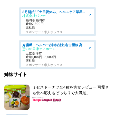
8月開始/「土日祝休み」ヘルスケア業界の産業保健師/高時給/未経験OK/要資格:保健師、正看護師
＞
株式会社パソナ
福岡県 福岡市
時給2,300円
正社員
スポンサー：求人ボックス
介護職・ヘルパー/津市/近鉄名古屋線 高田本山/三重県/デイサービス
＞
憩いの里津ケアホーム
三重県 津市
時給1,105円～1,580円
正社員
スポンサー：求人ボックス
姉妹サイト
ミセスドーナツ全4種を実食レビュー!可愛さ
も食べ応えもばっちりで大満足。