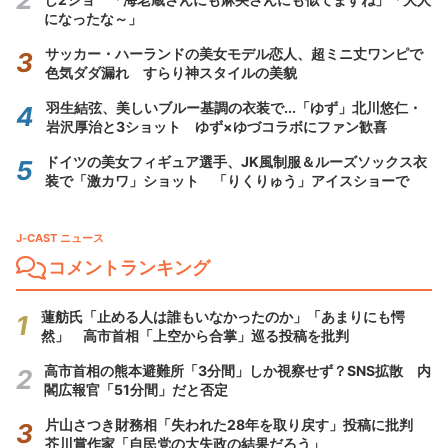
になったな～」
サッカー・ハーランドの美女モデル恋人、超ミニ丈ワンピで
色気ダダ漏れ すらり神スタイルの美貌
羽生結弦、美しいブルー基調の衣装で...「ゆず」北川悠仁・
岩沢厚治と3ショット ゆず×ゆづコラボにファン歓喜
ドイツの美女フィギュア選手、JK風制服＆ルーズソックス衣
装で「激カワ」ショット 「りくりゅう」アイスショーで
J-CAST ニュース
コメントランキング
蓮舫氏「止める人は誰もいなかったのか」「あまりにも愕
然」 高市首相「上空から合掌」巡る投稿を批判
高市首相の熊本避難所「3分間」しか視察せず？SNS拡散 内
閣広報官「51分間」だと否定
片山さつき財務相「失われた28年を取り戻す」投稿に批判
芥川賞作家「自民党の大失政の結果だろう」