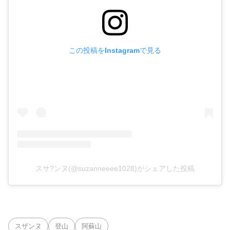
この投稿をInstagramで見る
スサ?ンヌ(@suzanneeee1028)がシェアした投稿
スザンヌ
登山
阿蘇山