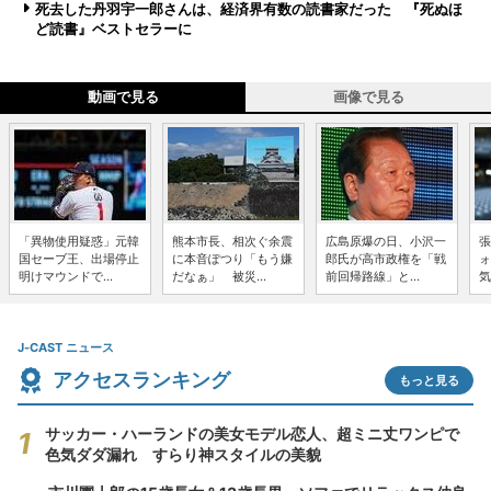
死去した丹羽宇一郎さんは、経済界有数の読書家だった 『死ぬほ
ど読書』ベストセラーに
動画で見る
画像で見る
「異物使用疑惑」元韓
熊本市長、相次ぐ余震
広島原爆の日、小沢一
張
国セーブ王、出場停止
に本音ぽつり「もう嫌
郎氏が高市政権を「戦
ォ
明けマウンドで...
だなぁ」 被災...
前回帰路線」と...
気
J-CAST ニュース
アクセスランキング
もっと見る
サッカー・ハーランドの美女モデル恋人、超ミニ丈ワンピで
色気ダダ漏れ すらり神スタイルの美貌