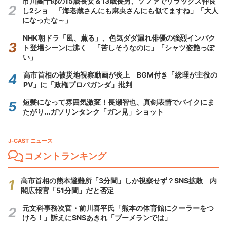
市川團十郎の15歳長女＆13歳長男、ソファでリラックス仲良
し2ショ 「海老蔵さんにも麻央さんにも似てますね」「大人
になったな～」
NHK朝ドラ「風、薫る」、色気ダダ漏れ俳優の強烈インパク
ト登場シーンに沸く 「苦しそうなのに」「シャツ姿艶っぽ
い」
高市首相の被災地視察動画が炎上 BGM付き「総理が主役の
PV」に「政権プロパガンダ」批判
短髪になって雰囲気激変！長瀬智也、真剣表情でバイクにま
たがり...ガソリンタンク「ガン見」ショット
J-CAST ニュース
コメントランキング
高市首相の熊本避難所「3分間」しか視察せず？SNS拡散 内
閣広報官「51分間」だと否定
元文科事務次官・前川喜平氏「熊本の体育館にクーラーをつ
けろ！」訴えにSNSあきれ「ブーメランでは」