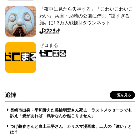
「夜中に見たら失神する」「こわいこわいこ
わい」 兵庫・尼崎の公園に佇む〝謎すぎる
顔〟に1.3万人戦慄|Jタウンネット
ゼロまる
追悼
一覧を見る
長崎市出身・平和訴えた美輪明宏さん死去 ラストメッセージでも
訴え「愛があれば 戦争なんか起こりません」
つげ義春さんと白土三平さん カリスマ漫画家、二人の「違い」と
は？