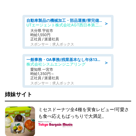
自動車製品の機械加工・部品運搬/寮完備/日払い/工場・製造
＞
UTエージェント株式会社AGT西日本第二CU
大分県 宇佐市
時給1,550円
正社員 / 派遣社員
スポンサー：求人ボックス
一般事務・OA事務/残業基本なし年休130日社保完備の一般・調達事務
＞
株式会社シスムエンジニアリング
愛知県 一宮市
時給1,350円～
正社員 / 派遣社員
スポンサー：求人ボックス
姉妹サイト
ミセスドーナツ全4種を実食レビュー!可愛さ
も食べ応えもばっちりで大満足。