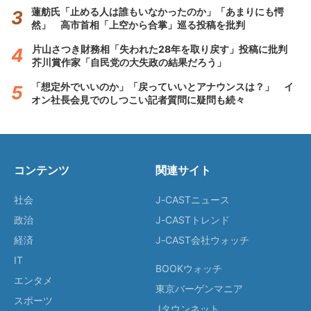
蓮舫氏「止める人は誰もいなかったのか」「あまりにも愕
然」 高市首相「上空から合掌」巡る投稿を批判
片山さつき財務相「失われた28年を取り戻す」投稿に批判
芥川賞作家「自民党の大失政の結果だろう」
「想定外でいいのか」「戻っていいとアナウンスは？」 イ
オン社長会見でのしつこい記者質問に疑問も続々
コンテンツ
関連サイト
社会
J-CASTニュース
政治
J-CASTトレンド
経済
J-CAST会社ウォッチ
IT
BOOKウォッチ
エンタメ
東京バーゲンマニア
スポーツ
Jタウンネット