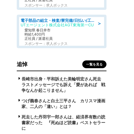
スポンサー：求人ボックス
電子部品の組立・検査/寮完備/日払い/工場・製造
＞
UTエージェント株式会社AGT東海第一CU
愛知県 春日井市
時給1,400円
正社員 / 派遣社員
スポンサー：求人ボックス
追悼
一覧を見る
長崎市出身・平和訴えた美輪明宏さん死去
ラストメッセージでも訴え「愛があれば 戦
争なんか起こりません」
つげ義春さんと白土三平さん カリスマ漫画
家、二人の「違い」とは？
死去した丹羽宇一郎さんは、経済界有数の読
書家だった 『死ぬほど読書』ベストセラー
に