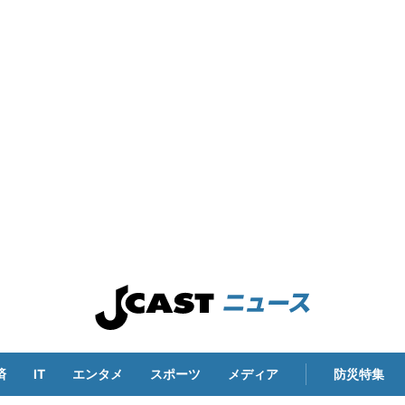
済
IT
エンタメ
スポーツ
メディア
防災特集