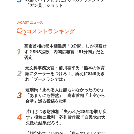
「ガン見」ショット
J-CAST ニュース
コメントランキング
高市首相の熊本避難所「3分間」しか視察せ
ず？SNS拡散 内閣広報官「51分間」だと
否定
元文科事務次官・前川喜平氏「熊本の体育
館にクーラーをつけろ！」訴えにSNSあき
れ「ブーメランでは」
蓮舫氏「止める人は誰もいなかったのか」
「あまりにも愕然」 高市首相「上空から
合掌」巡る投稿を批判
片山さつき財務相「失われた28年を取り戻
す」投稿に批判 芥川賞作家「自民党の大
失政の結果だろう」
「想定外でいいのか」「戻っていいとアナ