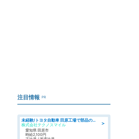
注目情報
PR
未経験/トヨタ自動車 田原工場で部品の運搬作業/tutumi
＞
株式会社テクノスマイル
愛知県 田原市
時給2,100円
正社員 / 派遣社員