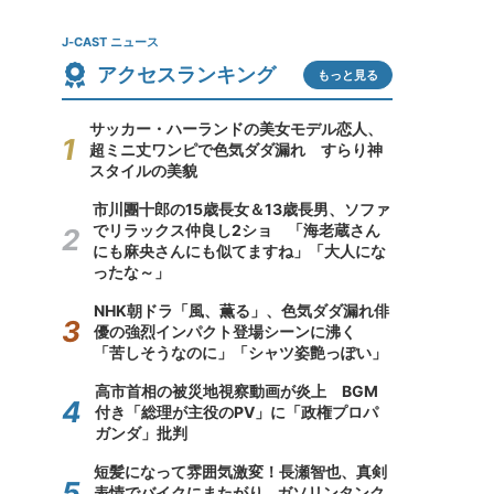
J-CAST ニュース
アクセスランキング
もっと見る
サッカー・ハーランドの美女モデル恋人、
超ミニ丈ワンピで色気ダダ漏れ すらり神
スタイルの美貌
市川團十郎の15歳長女＆13歳長男、ソファ
でリラックス仲良し2ショ 「海老蔵さん
にも麻央さんにも似てますね」「大人にな
ったな～」
NHK朝ドラ「風、薫る」、色気ダダ漏れ俳
優の強烈インパクト登場シーンに沸く
「苦しそうなのに」「シャツ姿艶っぽい」
高市首相の被災地視察動画が炎上 BGM
付き「総理が主役のPV」に「政権プロパ
ガンダ」批判
短髪になって雰囲気激変！長瀬智也、真剣
表情でバイクにまたがり...ガソリンタンク