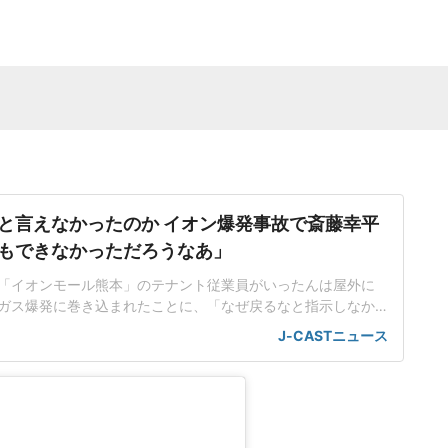
と言えなかったのか イオン爆発事故で斎藤幸平
もできなかっただろうなあ」
「イオンモール熊本」のテナント従業員がいったんは屋外に
ガス爆発に巻き込まれたことに、「なぜ戻るなと指示しなか
上司が非難されているが、「ボクもできなかっただろうな
J-CASTニュース
京大大学院准教授の斎藤幸平さんだ。「結果からしたら、あ
言いやすいが」「情報ライブミヤネ屋」(読売テレビ・日本テ
月5日放送にコメンテ