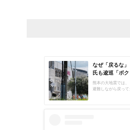
なぜ「戻るな」
氏も逡巡「ボク
熊本の大地震では、
避難しながら戻って
ったのか」と会社や
あ」と語ったのは東
れは間違っていたと
レビ系)2026年8