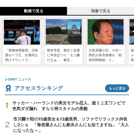
動画で見る
画像で見る
「異物使用疑惑」元韓
熊本市長、相次ぐ余震
広島原爆の日、小沢一
張
国セーブ王、出場停止
に本音ぽつり「もう嫌
郎氏が高市政権を「戦
ォ
明けマウンドで...
だなぁ」 被災...
前回帰路線」と...
気
J-CAST ニュース
アクセスランキング
もっと見る
サッカー・ハーランドの美女モデル恋人、超ミニ丈ワンピで
色気ダダ漏れ すらり神スタイルの美貌
市川團十郎の15歳長女＆13歳長男、ソファでリラックス仲良
し2ショ 「海老蔵さんにも麻央さんにも似てますね」「大人
になったな～」