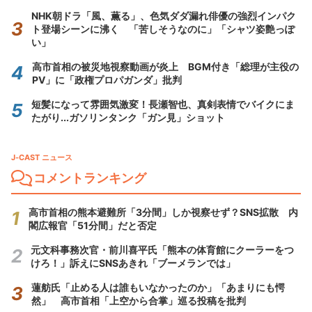
NHK朝ドラ「風、薫る」、色気ダダ漏れ俳優の強烈インパク
ト登場シーンに沸く 「苦しそうなのに」「シャツ姿艶っぽ
い」
高市首相の被災地視察動画が炎上 BGM付き「総理が主役の
PV」に「政権プロパガンダ」批判
短髪になって雰囲気激変！長瀬智也、真剣表情でバイクにま
たがり...ガソリンタンク「ガン見」ショット
J-CAST ニュース
コメントランキング
高市首相の熊本避難所「3分間」しか視察せず？SNS拡散 内
閣広報官「51分間」だと否定
元文科事務次官・前川喜平氏「熊本の体育館にクーラーをつ
けろ！」訴えにSNSあきれ「ブーメランでは」
蓮舫氏「止める人は誰もいなかったのか」「あまりにも愕
然」 高市首相「上空から合掌」巡る投稿を批判