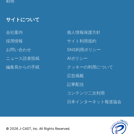
動画
サイトについて
会社案内
個人情報保護方針
採用情報
サイト利用規約
お問い合わせ
SNS利用ポリシー
ニュース読者投稿
AIポリシー
編集長からの手紙
クッキーの利用について
広告掲載
記事配信
コンテンツ二次利用
日本インターネット報道協会
© 2026 J-CAST, Inc. All Rights Reserved.