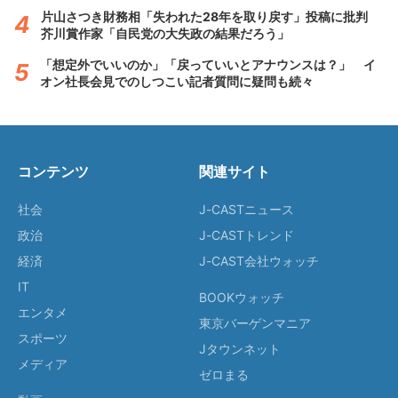
片山さつき財務相「失われた28年を取り戻す」投稿に批判
芥川賞作家「自民党の大失政の結果だろう」
「想定外でいいのか」「戻っていいとアナウンスは？」 イ
オン社長会見でのしつこい記者質問に疑問も続々
コンテンツ
関連サイト
社会
J-CASTニュース
政治
J-CASTトレンド
経済
J-CAST会社ウォッチ
IT
BOOKウォッチ
エンタメ
東京バーゲンマニア
スポーツ
Jタウンネット
メディア
ゼロまる