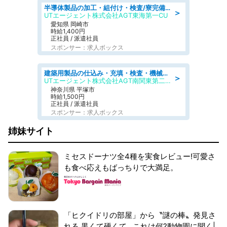
半導体製品の加工・組付け・検査/寮完備/日勤/日払い/工場・製造
＞
UTエージェント株式会社AGT東海第一CU
愛知県 岡崎市
時給1,400円
正社員 / 派遣社員
スポンサー：求人ボックス
建築用製品の仕込み・充填・検査・機械操作/寮完備/日払い/工場・製造
＞
UTエージェント株式会社AGT南関東第二CU
神奈川県 平塚市
時給1,500円
正社員 / 派遣社員
スポンサー：求人ボックス
姉妹サイト
ミセスドーナツ全4種を実食レビュー!可愛さ
も食べ応えもばっちりで大満足。
「ヒクイドリの部屋」から〝謎の棒〟発見さ
れる 黒くて硬くて...これは何?動物園に聞く|