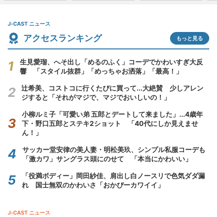
J-CAST ニュース
アクセスランキング
もっと見る
生見愛瑠、へそ出し「めるのふく」コーデでかわいすぎ大反
響 「スタイル抜群」「めっちゃお洒落」「最高！」
辻希美、コストコに行くたびに買って...大絶賛 少しアレン
ジすると「それがマジで、マジでおいしいの！」
小柳ルミ子「可愛い弟 五郎とデートして来ました」...4歳年
下・野口五郎とステキ2ショット 「40代にしか見えませ
ん！」
サッカー堂安律の美人妻・明松美玖、シンプル私服コーデも
「激カワ」サングラス頭にのせて 「本当にかわいい」
「役満ボディー」岡田紗佳、肩出し白ノースリで色気ダダ漏
れ 国士無双のかわいさ「おかぴーカワイイ」
J-CAST ニュース