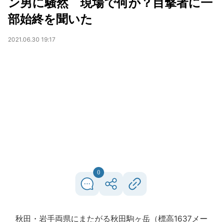
ン男に騒然 現場で何が？目撃者に一
部始終を聞いた
2021.06.30 19:17
0
秋田・岩手両県にまたがる秋田駒ヶ岳（標高1637メー