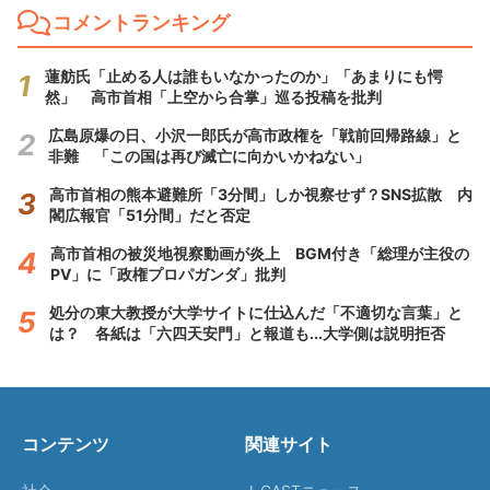
コメントランキング
蓮舫氏「止める人は誰もいなかったのか」「あまりにも愕
然」 高市首相「上空から合掌」巡る投稿を批判
広島原爆の日、小沢一郎氏が高市政権を「戦前回帰路線」と
非難 「この国は再び滅亡に向かいかねない」
高市首相の熊本避難所「3分間」しか視察せず？SNS拡散 内
閣広報官「51分間」だと否定
高市首相の被災地視察動画が炎上 BGM付き「総理が主役の
PV」に「政権プロパガンダ」批判
処分の東大教授が大学サイトに仕込んだ「不適切な言葉」と
は？ 各紙は「六四天安門」と報道も...大学側は説明拒否
コンテンツ
関連サイト