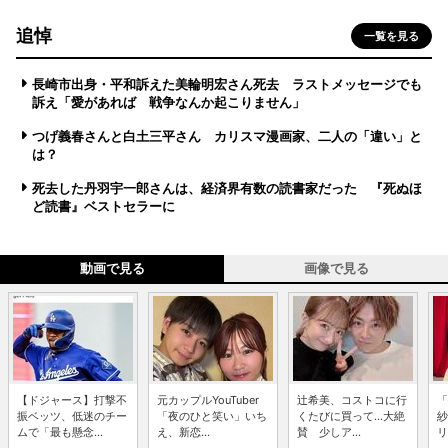
追悼
一覧を見る
長崎市出身・平和訴えた美輪明宏さん死去 ラストメッセージでも
訴え「愛があれば 戦争なんか起こりません」
つげ義春さんと白土三平さん カリスマ漫画家、二人の「違い」と
は？
死去した丹羽宇一郎さんは、経済界有数の読書家だった 『死ぬほ
ど読書』ベストセラーに
動画で見る
画像で見る
【ドジャース】打撃不
元カップルYouTuber
辻希美、コストコに行
「
振ベッツ、低迷のチー
「夜のひと笑い」いち
くたびに買って...大絶
紗
ムで「最も懸念...
え、新恋...
賛 少しア...
リ