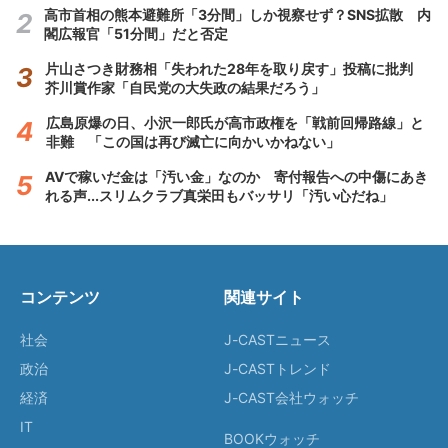
高市首相の熊本避難所「3分間」しか視察せず？SNS拡散 内
閣広報官「51分間」だと否定
片山さつき財務相「失われた28年を取り戻す」投稿に批判
芥川賞作家「自民党の大失政の結果だろう」
広島原爆の日、小沢一郎氏が高市政権を「戦前回帰路線」と
非難 「この国は再び滅亡に向かいかねない」
AVで稼いだ金は「汚い金」なのか 寄付報告への中傷にあき
れる声...スリムクラブ真栄田もバッサリ「汚い心だね」
コンテンツ
関連サイト
社会
J-CASTニュース
政治
J-CASTトレンド
経済
J-CAST会社ウォッチ
IT
BOOKウォッチ