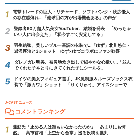
電撃トレードの巨人・リチャード、ソフトバンク・秋広優人
の存在感薄れ...「他球団の方が出場機会ある」の声が
登録者60万超人気美女YouTuber、結婚を発表 「めっちゃ
いい人に出会えた」「私今すごく安定してる」
羽生結弦、美しいブルー基調の衣装で...「ゆず」北川悠仁・
岩沢厚治と3ショット ゆず×ゆづコラボにファン歓喜
ダレノガレ明美、被災地炊き出しで細やかな心遣い...「並ん
でくれた子やとりにきてくれた子にシールを」
ドイツの美女フィギュア選手、JK風制服＆ルーズソックス衣
装で「激カワ」ショット 「りくりゅう」アイスショーで
J-CAST ニュース
コメントランキング
蓮舫氏「止める人は誰もいなかったのか」「あまりにも愕
然」 高市首相「上空から合掌」巡る投稿を批判