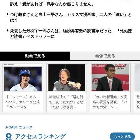
訴え「愛があれば 戦争なんか起こりません」
つげ義春さんと白土三平さん カリスマ漫画家、二人の「違い」と
は？
死去した丹羽宇一郎さんは、経済界有数の読書家だった 『死ぬほ
ど読書』ベストセラーに
動画で見る
画像で見る
【ドジャース】キム・
新党結成で「「騙し討
「れいわ新選組」が党
登
ヘソン、大リーグ公式
ちにあった気分」と怒
名の変更を発表、「い
女
「PSロースタ...
ったひろゆき妻...
のちの党」へ ...
発
J-CAST ニュース
アクセスランキング
もっと見る