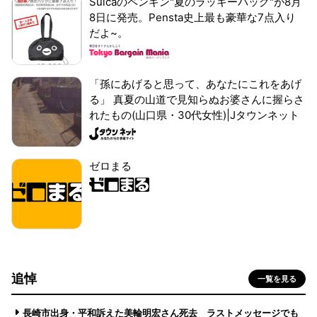
Suicaのペンギン"夏のラッキーバッグ"が8月
8日に発売。Pensta史上最も豪華な7点入り
だよ~。
「孫にあげると思って、あなたにこれをあげ
る」 真夏の山道で見知らぬお婆さんに握らさ
れたもの(山口県・30代女性)|Jタウンネット
ゼロまる
追悼
一覧を見る
長崎市出身・平和訴えた美輪明宏さん死去 ラストメッセージでも