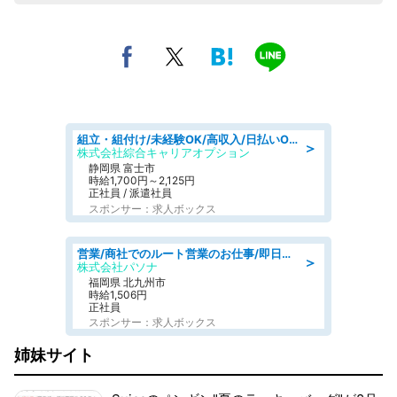
組立・組付け/未経験OK/高収入/日払いOK/交替制/20・30・40代活躍中
＞
株式会社綜合キャリアオプション
静岡県 富士市
時給1,700円～2,125円
正社員 / 派遣社員
スポンサー：求人ボックス
営業/商社でのルート営業のお仕事/即日勤務可/車通勤可/営業
＞
株式会社パソナ
福岡県 北九州市
時給1,506円
正社員
スポンサー：求人ボックス
姉妹サイト