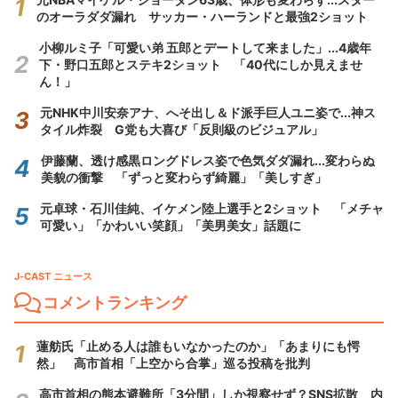
のオーラダダ漏れ サッカー・ハーランドと最強2ショット
小柳ルミ子「可愛い弟 五郎とデートして来ました」...4歳年
下・野口五郎とステキ2ショット 「40代にしか見えませ
ん！」
元NHK中川安奈アナ、へそ出し＆ド派手巨人ユニ姿で...神ス
タイル炸裂 G党も大喜び「反則級のビジュアル」
伊藤蘭、透け感黒ロングドレス姿で色気ダダ漏れ...変わらぬ
美貌の衝撃 「ずっと変わらず綺麗」「美しすぎ」
元卓球・石川佳純、イケメン陸上選手と2ショット 「メチャ
可愛い」「かわいい笑顔」「美男美女」話題に
J-CAST ニュース
コメントランキング
蓮舫氏「止める人は誰もいなかったのか」「あまりにも愕
然」 高市首相「上空から合掌」巡る投稿を批判
高市首相の熊本避難所「3分間」しか視察せず？SNS拡散 内