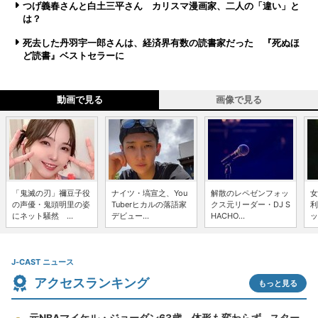
つげ義春さんと白土三平さん カリスマ漫画家、二人の「違い」と
は？
死去した丹羽宇一郎さんは、経済界有数の読書家だった 『死ぬほ
ど読書』ベストセラーに
動画で見る
画像で見る
「鬼滅の刃」禰豆子役
ナイツ・塙宣之、You
解散のレペゼンフォッ
女
の声優・鬼頭明里の姿
Tuberヒカルの落語家
クス元リーダー・DJ S
利
にネット騒然 ...
デビュー...
HACHO...
ッ
J-CAST ニュース
アクセスランキング
もっと見る
元NBAマイケル・ジョーダン63歳、体形も変わらず...スター