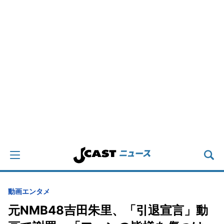
動画
エンタメ
元NMB48吉田朱里、「引退宣言」動