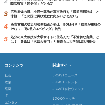
閣広報官「51分間」だと否定
広島原爆の日、小沢一郎氏が高市政権を「戦前回帰路線」と
非難 「この国は再び滅亡に向かいかねない」
高市首相の被災地視察動画が炎上 BGM付き「総理が主役の
PV」に「政権プロパガンダ」批判
処分の東大教授が大学サイトに仕込んだ「不適切な言葉」と
は？ 各紙は「六四天安門」と報道も...大学側は説明拒否
コンテンツ
関連サイト
社会
J-CASTニュース
政治
J-CASTトレンド
経済
J-CAST会社ウォッチ
IT
BOOKウォッチ
エンタメ