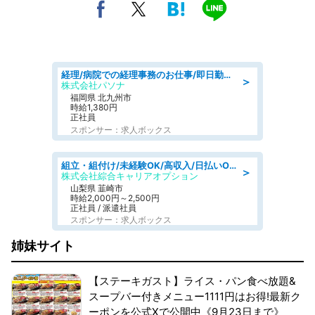
経理/病院での経理事務のお仕事/即日勤務可/車通勤可/経理/一般事務
＞
株式会社パソナ
福岡県 北九州市
時給1,380円
正社員
スポンサー：求人ボックス
組立・組付け/未経験OK/高収入/日払いOK/寮費無料/日勤
＞
株式会社綜合キャリアオプション
山梨県 韮崎市
時給2,000円～2,500円
正社員 / 派遣社員
スポンサー：求人ボックス
姉妹サイト
【ステーキガスト】ライス・パン食べ放題&
スープバー付きメニュー1111円はお得!最新ク
ーポンを公式Xで公開中《9月23日まで》