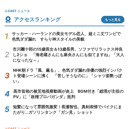
J-CAST ニュース
アクセスランキング
もっと見る
サッカー・ハーランドの美女モデル恋人、超ミニ丈ワンピで
色気ダダ漏れ すらり神スタイルの美貌
市川團十郎の15歳長女＆13歳長男、ソファでリラックス仲良
し2ショ 「海老蔵さんにも麻央さんにも似てますね」「大人
になったな～」
NHK朝ドラ「風、薫る」、色気ダダ漏れ俳優の強烈インパク
ト登場シーンに沸く 「苦しそうなのに」「シャツ姿艶っぽ
い」
高市首相の被災地視察動画が炎上 BGM付き「総理が主役の
PV」に「政権プロパガンダ」批判
短髪になって雰囲気激変！長瀬智也、真剣表情でバイクにま
たがり...ガソリンタンク「ガン見」ショット
J-CAST ニュース