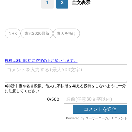
1
2
全文表示
NHK
東京2020最新
青天を衝け