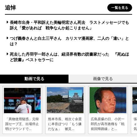
追悼
一覧を見る
長崎市出身・平和訴えた美輪明宏さん死去 ラストメッセージでも
訴え「愛があれば 戦争なんか起こりません」
つげ義春さんと白土三平さん カリスマ漫画家、二人の「違い」と
は？
死去した丹羽宇一郎さんは、経済界有数の読書家だった 『死ぬほ
ど読書』ベストセラーに
動画で見る
画像で見る
「異物使用疑惑」元韓
熊本市長、相次ぐ余震
広島原爆の日、小沢一
張
国セーブ王、出場停止
に本音ぽつり「もう嫌
郎氏が高市政権を「戦
ォ
明けマウンドで...
だなぁ」 被災...
前回帰路線」と...
気