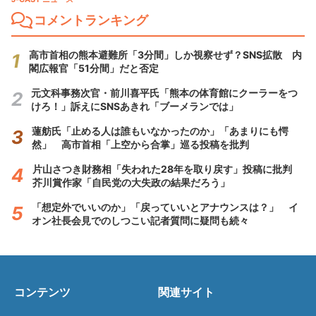
コメントランキング
高市首相の熊本避難所「3分間」しか視察せず？SNS拡散 内
閣広報官「51分間」だと否定
元文科事務次官・前川喜平氏「熊本の体育館にクーラーをつ
けろ！」訴えにSNSあきれ「ブーメランでは」
蓮舫氏「止める人は誰もいなかったのか」「あまりにも愕
然」 高市首相「上空から合掌」巡る投稿を批判
片山さつき財務相「失われた28年を取り戻す」投稿に批判
芥川賞作家「自民党の大失政の結果だろう」
「想定外でいいのか」「戻っていいとアナウンスは？」 イ
オン社長会見でのしつこい記者質問に疑問も続々
コンテンツ
関連サイト