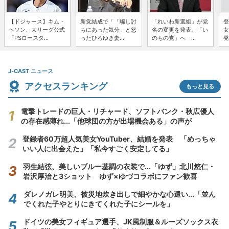
【ドジャース】キム・
新党結成で「「騙し討
「れいわ新選組」が党
登
ヘソン、大リーグ公式
ちにあった気分」と怒
名の変更を発表、「い
女
「PSロースタ...
ったひろゆき妻...
のちの党」へ ...
発
J-CAST ニュース
アクセスランキング
もっと見る
電撃トレードの巨人・リチャード、ソフトバンク・秋広優人
の存在感薄れ...「他球団の方が出場機会ある」の声が
登録者60万超人気美女YouTuber、結婚を発表 「めっちゃ
いい人に出会えた」「私今すごく安定してる」
羽生結弦、美しいブルー基調の衣装で...「ゆず」北川悠仁・
岩沢厚治と3ショット ゆず×ゆづコラボにファン歓喜
ダレノガレ明美、被災地炊き出しで細やかな心遣い...「並ん
でくれた子やとりにきてくれた子にシールを」
ドイツの美女フィギュア選手、JK風制服＆ルーズソックス衣