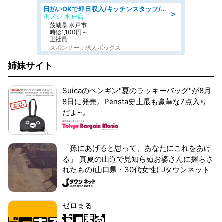
日払いOKで即日収入/キッチンスタッフ/デリバリー業務など、自己成長可能な幅広い仕事に挑戦!髪型自由&ピアス・ネイルOK/茨城県/水戸市
＞
肉メシ 水戸店
茨城県 水戸市
時給1,100円～
正社員
スポンサー：求人ボックス
姉妹サイト
Suicaのペンギン"夏のラッキーバッグ"が8月
8日に発売。Pensta史上最も豪華な7点入り
だよ~。
「孫にあげると思って、あなたにこれをあげ
る」 真夏の山道で見知らぬお婆さんに握らさ
れたもの(山口県・30代女性)|Jタウンネット
ゼロまる