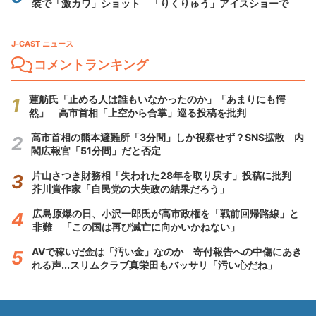
装で「激カワ」ショット 「りくりゅう」アイスショーで
J-CAST ニュース
コメントランキング
蓮舫氏「止める人は誰もいなかったのか」「あまりにも愕
然」 高市首相「上空から合掌」巡る投稿を批判
高市首相の熊本避難所「3分間」しか視察せず？SNS拡散 内
閣広報官「51分間」だと否定
片山さつき財務相「失われた28年を取り戻す」投稿に批判
芥川賞作家「自民党の大失政の結果だろう」
広島原爆の日、小沢一郎氏が高市政権を「戦前回帰路線」と
非難 「この国は再び滅亡に向かいかねない」
AVで稼いだ金は「汚い金」なのか 寄付報告への中傷にあき
れる声...スリムクラブ真栄田もバッサリ「汚い心だね」