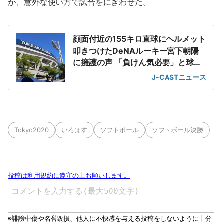
が、意外な使い方で試合をにぎわせた。
顔面付近の155キロ直球にヘルメット
叩きつけたDeNAルーキー宮下朝陽
に擁護の声 「負けん気必要」と球団
OB
J-CASTニュース
Tokyo2020
いろはす
ソフトボール
ソフトボール決勝