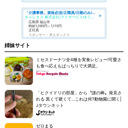
「介護事務」資格必須/正職員/日勤のみ/デイサービス
＞
キャレオス 株式会社/デイサービスゆうゆう南本庄
広島県 福山市
時給1,085円～1,115円
正社員
スポンサー：求人ボックス
姉妹サイト
ミセスドーナツ全4種を実食レビュー!可愛さ
も食べ応えもばっちりで大満足。
「ヒクイドリの部屋」から〝謎の棒〟発見さ
れる 黒くて硬くて...これは何?動物園に聞く|
Jタウンネット
ゼロまる