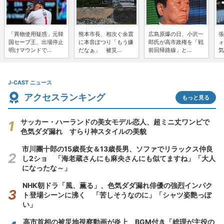
「異物使用疑惑」元韓
熊本市長、相次ぐ余震
広島原爆の日、小沢一
張
国セーブ王、出場停止
に本音ぽつり「もう嫌
郎氏が高市政権を「戦
ォ
明けマウンドで...
だなぁ」 被災...
前回帰路線」と...
気
J-CAST ニュース
アクセスランキング
もっと見る
サッカー・ハーランドの美女モデル恋人、超ミニ丈ワンピで
色気ダダ漏れ すらり神スタイルの美貌
市川團十郎の15歳長女＆13歳長男、ソファでリラックス仲良
し2ショ 「海老蔵さんにも麻央さんにも似てますね」「大人
になったな～」
NHK朝ドラ「風、薫る」、色気ダダ漏れ俳優の強烈インパク
ト登場シーンに沸く 「苦しそうなのに」「シャツ姿艶っぽ
い」
高市首相の被災地視察動画が炎上 BGM付き「総理が主役の