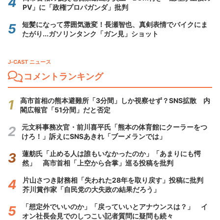
PV」に「政権プロパガンダ」批判
短髪になって雰囲気激変！長瀬智也、真剣表情でバイクにま
たがり...ガソリンタンク「ガン見」ショット
J-CAST ニュース
コメントランキング
高市首相の熊本避難所「3分間」しか視察せず？SNS拡散 内
閣広報官「51分間」だと否定
元文科事務次官・前川喜平氏「熊本の体育館にクーラーをつ
けろ！」訴えにSNSあきれ「ブーメランでは」
蓮舫氏「止める人は誰もいなかったのか」「あまりにも愕
然」 高市首相「上空から合掌」巡る投稿を批判
片山さつき財務相「失われた28年を取り戻す」投稿に批判
芥川賞作家「自民党の大失政の結果だろう」
「想定外でいいのか」「戻っていいとアナウンスは？」 イ
オン社長会見でのしつこい記者質問に疑問も続々