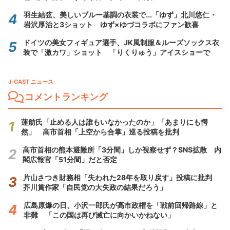
羽生結弦、美しいブルー基調の衣装で...「ゆず」北川悠仁・
岩沢厚治と3ショット ゆず×ゆづコラボにファン歓喜
ドイツの美女フィギュア選手、JK風制服＆ルーズソックス衣
装で「激カワ」ショット 「りくりゅう」アイスショーで
J-CAST ニュース
コメントランキング
蓮舫氏「止める人は誰もいなかったのか」「あまりにも愕
然」 高市首相「上空から合掌」巡る投稿を批判
高市首相の熊本避難所「3分間」しか視察せず？SNS拡散 内
閣広報官「51分間」だと否定
片山さつき財務相「失われた28年を取り戻す」投稿に批判
芥川賞作家「自民党の大失政の結果だろう」
広島原爆の日、小沢一郎氏が高市政権を「戦前回帰路線」と
非難 「この国は再び滅亡に向かいかねない」