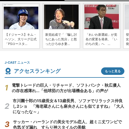
【ドジャース】キム・
新党結成で「「騙し討
「れいわ新選組」が党
登
ヘソン、大リーグ公式
ちにあった気分」と怒
名の変更を発表、「い
女
「PSロースタ...
ったひろゆき妻...
のちの党」へ ...
発
J-CAST ニュース
アクセスランキング
もっと見る
電撃トレードの巨人・リチャード、ソフトバンク・秋広優人
の存在感薄れ...「他球団の方が出場機会ある」の声が
市川團十郎の15歳長女＆13歳長男、ソファでリラックス仲良
し2ショ 「海老蔵さんにも麻央さんにも似てますね」「大人
になったな～」
サッカー・ハーランドの美女モデル恋人、超ミニ丈ワンピで
色気ダダ漏れ すらり神スタイルの美貌