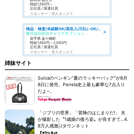
時給1,550円～
正社員 / 派遣社員
スポンサー：求人ボックス
検品・検査/未経験OK/高収入/日払いOK/交替制/20・30・40代活躍中
＞
株式会社綜合キャリアオプション
岩手県 金ケ崎町
時給1,650円～2,063円
正社員 / 派遣社員
スポンサー：求人ボックス
姉妹サイト
Suicaのペンギン"夏のラッキーバッグ"が8月
8日に発売。Pensta史上最も豪華な7点入り
だよ~。
「ジブリの世界」「冒険のはじまりだ!」 夫
が撮影した〝1歳娘の後ろ姿〟が良すぎて...4.
8万人感激|Jタウンネット