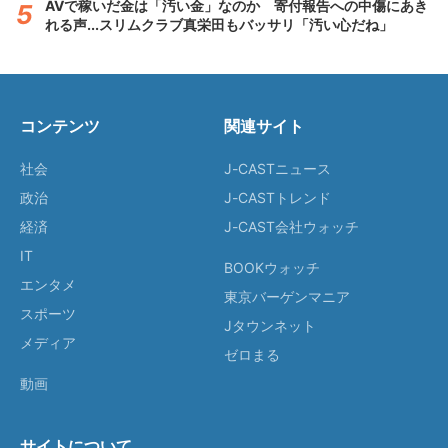
AVで稼いだ金は「汚い金」なのか 寄付報告への中傷にあき
れる声...スリムクラブ真栄田もバッサリ「汚い心だね」
コンテンツ
関連サイト
社会
J-CASTニュース
政治
J-CASTトレンド
経済
J-CAST会社ウォッチ
IT
BOOKウォッチ
エンタメ
東京バーゲンマニア
スポーツ
Jタウンネット
メディア
ゼロまる
動画
サイトについて