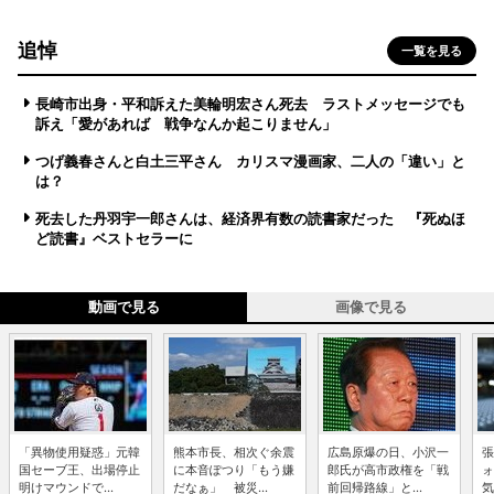
追悼
一覧を見る
長崎市出身・平和訴えた美輪明宏さん死去 ラストメッセージでも
訴え「愛があれば 戦争なんか起こりません」
つげ義春さんと白土三平さん カリスマ漫画家、二人の「違い」と
は？
死去した丹羽宇一郎さんは、経済界有数の読書家だった 『死ぬほ
ど読書』ベストセラーに
動画で見る
画像で見る
「異物使用疑惑」元韓
熊本市長、相次ぐ余震
広島原爆の日、小沢一
張
国セーブ王、出場停止
に本音ぽつり「もう嫌
郎氏が高市政権を「戦
ォ
明けマウンドで...
だなぁ」 被災...
前回帰路線」と...
気