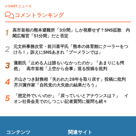
J-CAST ニュース
コメントランキング
高市首相の熊本避難所「3分間」しか視察せず？SNS拡散 内
閣広報官「51分間」だと否定
元文科事務次官・前川喜平氏「熊本の体育館にクーラーをつ
けろ！」訴えにSNSあきれ「ブーメランでは」
蓮舫氏「止める人は誰もいなかったのか」「あまりにも愕
然」 高市首相「上空から合掌」巡る投稿を批判
片山さつき財務相「失われた28年を取り戻す」投稿に批判
芥川賞作家「自民党の大失政の結果だろう」
「想定外でいいのか」「戻っていいとアナウンスは？」 イ
オン社長会見でのしつこい記者質問に疑問も続々
コンテンツ
関連サイト