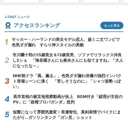
J-CAST ニュース
アクセスランキング
もっと見る
サッカー・ハーランドの美女モデル恋人、超ミニ丈ワンピで
色気ダダ漏れ すらり神スタイルの美貌
市川團十郎の15歳長女＆13歳長男、ソファでリラックス仲良
し2ショ 「海老蔵さんにも麻央さんにも似てますね」「大人
になったな～」
NHK朝ドラ「風、薫る」、色気ダダ漏れ俳優の強烈インパク
ト登場シーンに沸く 「苦しそうなのに」「シャツ姿艶っぽ
い」
高市首相の被災地視察動画が炎上 BGM付き「総理が主役の
PV」に「政権プロパガンダ」批判
短髪になって雰囲気激変！長瀬智也、真剣表情でバイクにま
たがり...ガソリンタンク「ガン見」ショット