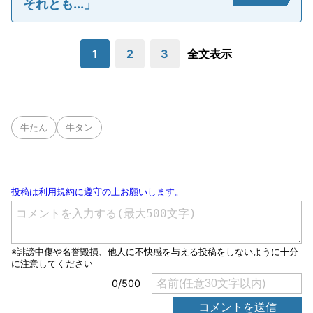
それとも...」
1
2
3
全文表示
牛たん
牛タン