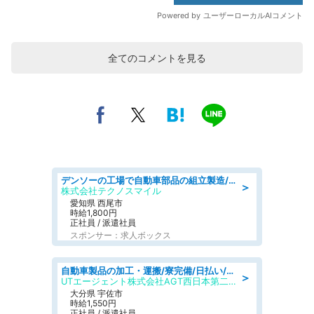
全てのコメントを見る
デンソーの工場で自動車部品の組立製造/denso aichi
＞
株式会社テクノスマイル
愛知県 西尾市
時給1,800円
正社員 / 派遣社員
スポンサー：求人ボックス
自動車製品の加工・運搬/寮完備/日払い/工場・製造
＞
UTエージェント株式会社AGT西日本第二CU
大分県 宇佐市
時給1,550円
正社員 / 派遣社員